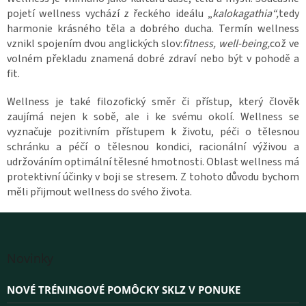
pojetí wellness vychází z řeckého ideálu „
kalokagathia“,
tedy
harmonie krásného těla a dobrého ducha. Termín wellness
vznikl spojením dvou anglických slov:
fitness, well-being,
což ve
volném překladu znamená dobré zdraví nebo být v pohodě a
fit.
Wellness je také filozofický směr či přístup, který člověk
zaujímá nejen k sobě, ale i ke svému okolí. Wellness se
vyznačuje pozitivním přístupem k životu, péči o tělesnou
schránku a péčí o tělesnou kondici, racionální výživou a
udržováním optimální tělesné hmotnosti. Oblast wellness má
protektivní účinky v boji se stresem. Z tohoto důvodu bychom
měli přijmout wellness do svého života.
Z
á
Novinky
p
ä
NOVÉ TRÉNINGOVÉ POMÔCKY SKLZ V PONUKE
t