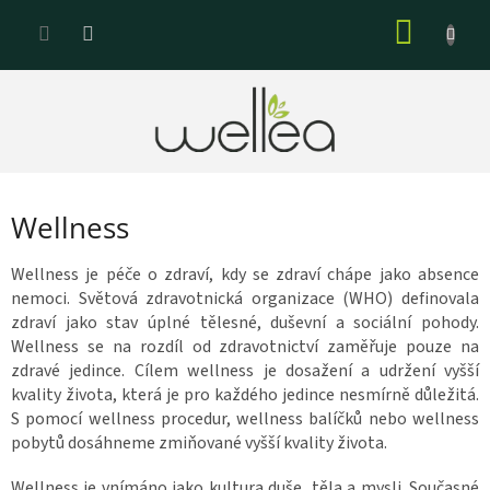
Prejsť
NÁKU
na
KOŠÍK
obsah
Wellness
Wellness je péče o zdraví, kdy se zdraví chápe jako absence
nemoci. Světová zdravotnická organizace (WHO) definovala
zdraví jako stav úplné tělesné, duševní a sociální pohody.
Wellness se na rozdíl od zdravotnictví zaměřuje pouze na
zdravé jedince. Cílem wellness je dosažení a udržení vyšší
kvality života, která je pro každého jedince nesmírně důležitá.
S pomocí wellness procedur, wellness balíčků nebo wellness
pobytů dosáhneme zmiňované vyšší kvality života.
Wellness je vnímáno jako kultura duše, těla a mysli. Současné