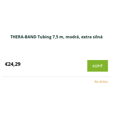
THERA-BAND Tubing 7,5 m, modrá, extra silná
Priemerné
hodnotenie
produktu
€24,29
KÚPIŤ
je
4,0
z 5
Na dotaz
hviezdičiek.