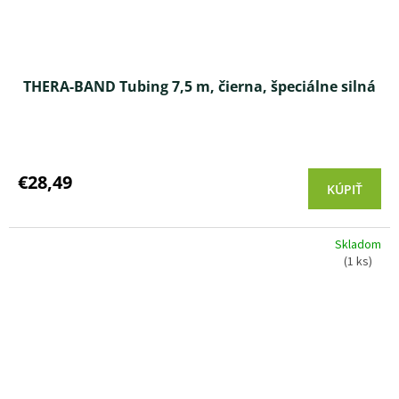
THERA-BAND Tubing 7,5 m, čierna, špeciálne silná
Priemerné
hodnotenie
produktu
€28,49
KÚPIŤ
je
5,0
z 5
Skladom
hviezdičiek.
(1 ks)