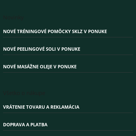
Z
á
Novinky
p
ä
NOVÉ TRÉNINGOVÉ POMÔCKY SKLZ V PONUKE
t
i
e
NOVÉ PEELINGOVÉ SOLI V PONUKE
NOVÉ MASÁŽNE OLEJE V PONUKE
Všetko o nákupe
VRÁTENIE TOVARU A REKLAMÁCIA
DOPRAVA A PLATBA