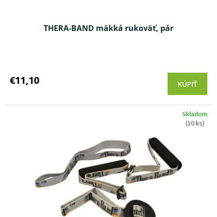
v
THERA-BAND mäkká rukoväť, pár
Priemerné
hodnotenie
produktu
€11,10
KÚPIŤ
je
3,5
z 5
Skladom
hviezdičiek.
(10 ks)