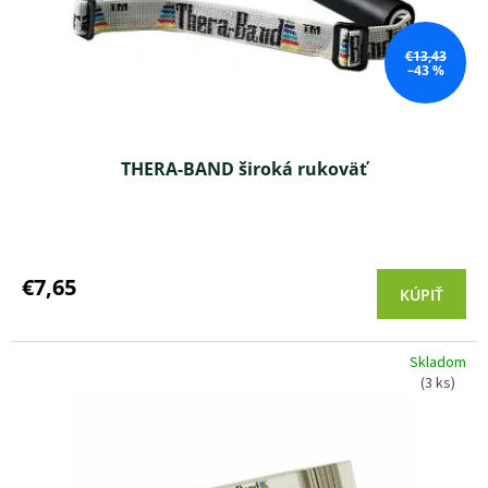
€13,43
–43 %
THERA-BAND široká rukoväť
Priemerné
hodnotenie
produktu
€7,65
KÚPIŤ
je
4,0
z 5
Skladom
hviezdičiek.
(3 ks)