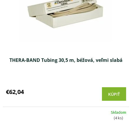
THERA-BAND Tubing 30,5 m, béžová, veľmi slabá
Priemerné
hodnotenie
produktu
€62,04
KÚPIŤ
je
3,0
z 5
Skladom
hviezdičiek.
(4 ks)