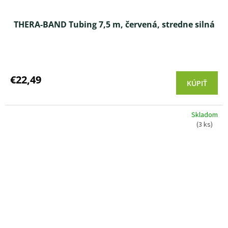
THERA-BAND Tubing 7,5 m, červená, stredne silná
Priemerné
hodnotenie
produktu
€22,49
KÚPIŤ
je
4,5
z 5
Skladom
hviezdičiek.
(3 ks)