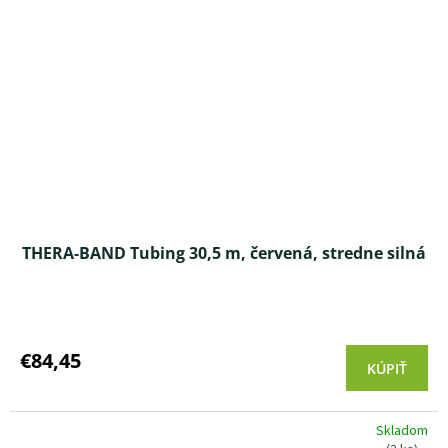
THERA-BAND Tubing 30,5 m, červená, stredne silná
Priemerné
hodnotenie
produktu
€84,45
KÚPIŤ
je
3,5
z 5
Skladom
hviezdičiek.