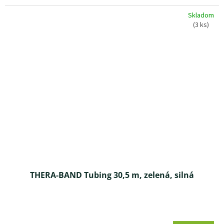
z 5
Skladom
hviezdičiek.
(3 ks)
THERA-BAND Tubing 30,5 m, zelená, silná
Priemerné
hodnotenie