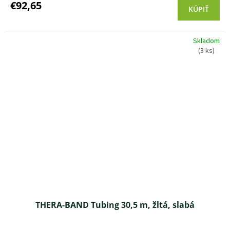
produktu
€92,65
KÚPIŤ
je
3,0
z 5
Skladom
hviezdičiek.
(3 ks)
THERA-BAND Tubing 30,5 m, žltá, slabá