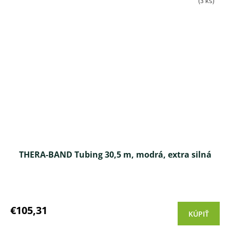
(3 ks)
THERA-BAND Tubing 30,5 m, modrá, extra silná
Priemerné
hodnotenie
produktu
€105,31
KÚPIŤ
je
5,0