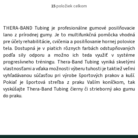
hviezdičiek.
15
položiek celkom
O
v
l
á
THERA-BAND Tubing je profesionálne gumové posilňovacie
d
lano z prírodnej gumy. Je to multifunkčná pomôcka vhodná
a
pre účely rehabilitácie, cvičenia a posilňovanie hornej polovice
c
tela. Dostupná je v piatich rôznych farbách odstupňovaných
i
podľa sily odporu a možno ich teda využiť v systéme
e
p
progresívneho tréningu. Thera-Band Tubing vyniká skvelými
r
vlastnosťami a vďaka možnosti výberu tuhosti je taktiež veľmi
v
vyhľadávanou súčasťou pri výrobe športových prakov a kuší.
k
Pokiaľ je športová streľba z praku Vaším koníčkom, tak
y
vyskúšajte Thera-Band Tubing čierny či strieborný ako gumu
v
do praku.
ý
p
i
s
u