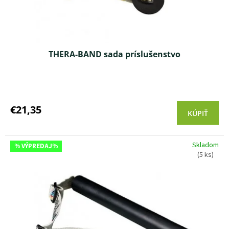
THERA-BAND sada príslušenstvo
Priemerné
hodnotenie
produktu
€21,35
KÚPIŤ
je
3,7
z 5
Skladom
hviezdičiek.
% VÝPREDAJ%
(5 ks)