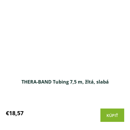
THERA-BAND Tubing 7,5 m, žltá, slabá
Priemerné
hodnotenie
produktu
€18,57
KÚPIŤ
je
3,7
z 5