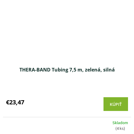
THERA-BAND Tubing 7,5 m, zelená, silná
Priemerné
hodnotenie
produktu
€23,47
KÚPIŤ
je
3,7
z 5
Skladom
hviezdičiek.
(4 ks)