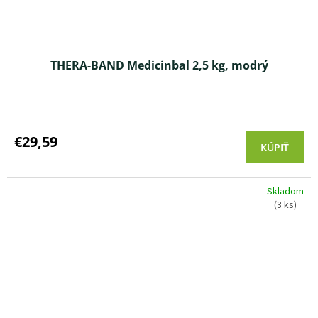
THERA-BAND Medicinbal 2,5 kg, modrý
Priemerné
hodnotenie
produktu
€29,59
KÚPIŤ
je
3,5
z 5
Skladom
hviezdičiek.
(3 ks)