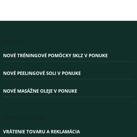
Z
á
Novinky
p
ä
NOVÉ TRÉNINGOVÉ POMÔCKY SKLZ V PONUKE
t
i
e
NOVÉ PEELINGOVÉ SOLI V PONUKE
NOVÉ MASÁŽNE OLEJE V PONUKE
Všetko o nákupe
VRÁTENIE TOVARU A REKLAMÁCIA