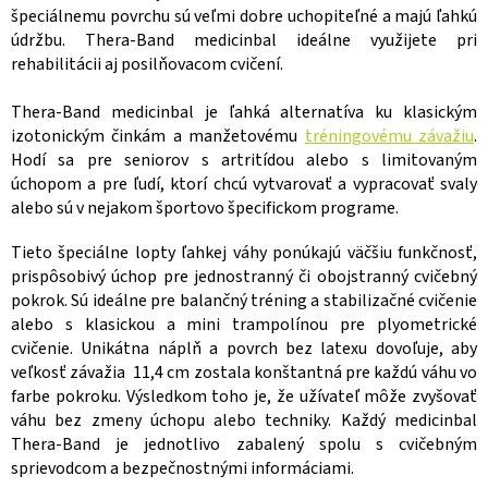
c
špeciálnemu povrchu sú veľmi dobre uchopiteľné a majú ľahkú
i
údržbu. Thera-Band medicinbal ideálne využijete pri
e
p
rehabilitácii aj posilňovacom cvičení.
r
v
Thera-Band medicinbal je ľahká alternatíva ku klasickým
k
izotonickým činkám a manžetovému
tréningovému závažiu
.
y
Hodí sa pre seniorov s artritídou alebo s limitovaným
v
úchopom a pre ľudí, ktorí chcú vytvarovať a vypracovať svaly
ý
p
alebo sú v nejakom športovo špecifickom programe.
i
s
Tieto špeciálne lopty ľahkej váhy ponúkajú väčšiu funkčnosť,
u
prispôsobivý úchop pre jednostranný či obojstranný cvičebný
pokrok. Sú ideálne pre balančný tréning a stabilizačné cvičenie
alebo s klasickou a mini trampolínou pre plyometrické
cvičenie. Unikátna náplň a povrch bez latexu dovoľuje, aby
veľkosť závažia 11,4 cm zostala konštantná pre každú váhu vo
farbe pokroku. Výsledkom toho je, že užívateľ môže zvyšovať
váhu bez zmeny úchopu alebo techniky. Každý medicinbal
Thera-Band je jednotlivo zabalený spolu s cvičebným
sprievodcom a bezpečnostnými informáciami.