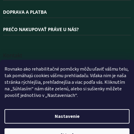
DOPRAVA A PLATBA
PREČO NAKUPOVAŤ PRÁVE U NÁS?
Kontakt
INFO
@
WELLEA.SK
Rovnako ako rehabilitačné pomôcky môžu uľaviť vášmu telu,
tak pomáhajú cookies vášmu prehliadaču. Vďaka nim je naša
+420 800 200 900
stránka rýchlejšia, prehľadnejšia a viac podľa vás. Kliknutím
+420 602 112 602
na „Súhlasím“ nám dáte zelenú, alebo si sušienky môžete
povoliť jednotlivo v „Nastaveniach“.
FACEBOOK
WELLEA.SK
Nastavenie
Vytvoril Shoptet