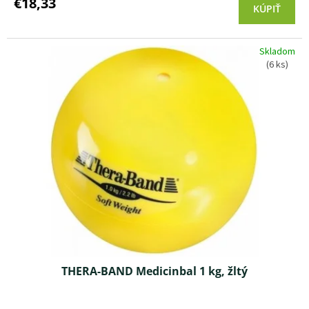
€18,33
KÚPIŤ
je
3,5
z 5
Skladom
hviezdičiek.
(6 ks)
THERA-BAND Medicinbal 1 kg, žltý