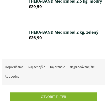
THERA-BAND Medicinbal 2,5 kg, modrý
€29,59
THERA-BAND Medicinbal 2 kg, zelený
€26,90
R
a
Odporúčame
Najlacnejšie
Najdrahšie
Najpredávanejšie
d
e
Abecedne
n
i
e
OTVORIŤ FILTER
p
r