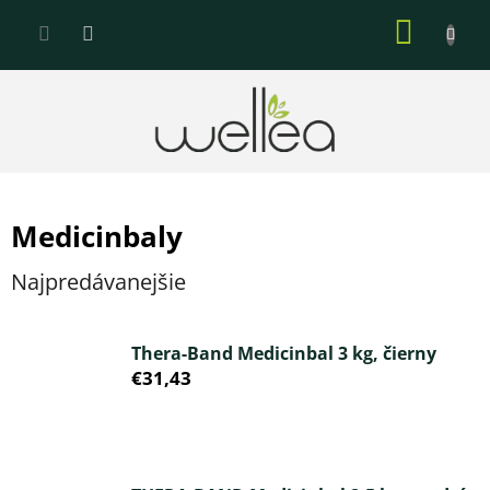
Prejsť
NÁKU
na
KOŠÍK
obsah
Medicinbaly
Najpredávanejšie
Thera-Band Medicinbal 3 kg, čierny
€31,43