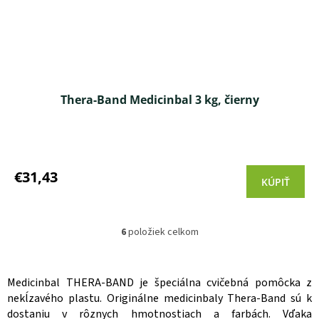
Thera-Band Medicinbal 3 kg, čierny
Priemerné
hodnotenie
produktu
€31,43
KÚPIŤ
je
5,0
z 5
hviezdičiek.
6
položiek celkom
O
v
l
á
Medicinbal THERA-BAND je špeciálna cvičebná pomôcka z
d
nekĺzavého plastu. Originálne medicinbaly Thera-Band sú k
a
dostaniu v rôznych hmotnostiach a farbách. Vďaka