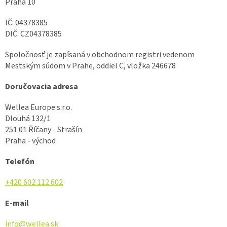
Praha 10
IČ: 04378385
DIČ: CZ04378385
Spoločnosť je zapísaná v obchodnom registri vedenom
Mestským súdom v Prahe, oddiel C, vložka 246678
Doručovacia adresa
Wellea Europe s.r.o.
Dlouhá 132/1
251 01 Říčany - Strašín
Praha - východ
Telefón
+420 602 112 602
E-mail
info@wellea.sk