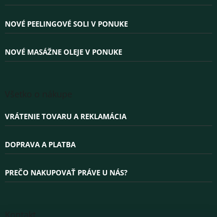
t
i
e
NOVÉ PEELINGOVÉ SOLI V PONUKE
NOVÉ MASÁŽNE OLEJE V PONUKE
Všetko o nákupe
VRÁTENIE TOVARU A REKLAMÁCIA
DOPRAVA A PLATBA
PREČO NAKUPOVAŤ PRÁVE U NÁS?
Kontakt