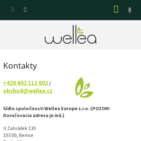
Prejsť
NÁKU
na
KOŠÍK
obsah
Kontakty
+420 602 112 602
/
obchod@wellea.cz
Sídlo spoločnosti Wellea Europe s.r.o. (POZOR!
Doručovacia adresa je iná.)
U Zahrádek 130
103 00, Benice