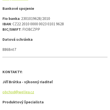
Bankové spojenie
Fio banka
: 2301019628/2010
IBAN
: CZ22 2010 0000 0023 0101 9628
BIC/SWIFT
: FIOBCZPP
Datová schránka
8868nt7
KONTAKTY:
Jiří Brátka - výkonný riaditeľ
obchod@wellea.cz
Produktový špecialista