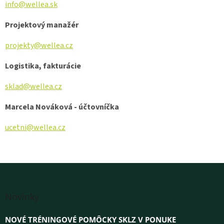
info@wellea.sk
Projektový manažér
projekty@wellea.cz
Logistika, fakturácie
sklad@wellea.cz
Marcela Nováková - účtovníčka
ucetni@wellea.cz
Z
á
Novinky
p
ä
NOVÉ TRÉNINGOVÉ POMÔCKY SKLZ V PONUKE