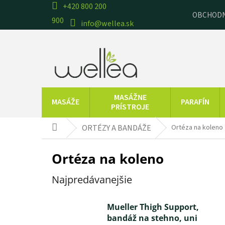
Prejsť
+420 800 200
OBCHODN
na
900
info@wellea.sk
obsah
MASÁŽNE
MASÁŽE
PARAFÍN
PRÍSTROJE
CVIČEBNÉ
TERAPEUTICKÉ
ORTÉZY A BANDÁŽE
Ortéza na koleno
Domov
POMÔCKY
POMÔCKY
Ortéza na koleno
PRODUKTY Z
RAŠELINOVÉ
MŔTVEHO MORA
VÝROBKY
Z
Najpredávanejšie
Mueller Thigh Support,
bandáž na stehno, uni