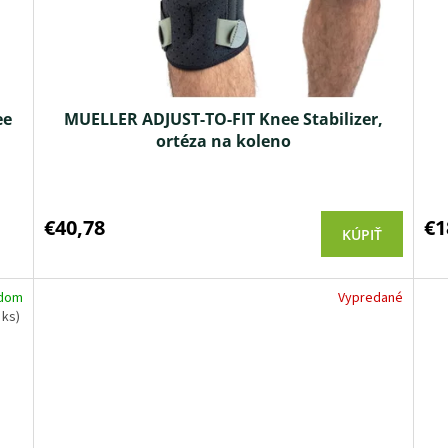
ee
MUELLER ADJUST-TO-FIT Knee Stabilizer,
ortéza na koleno
Priemerné
hodnotenie
produktu
€40,78
€1
KÚPIŤ
je
4,3
z 5
adom
Vypredané
hviezdičiek.
 ks)