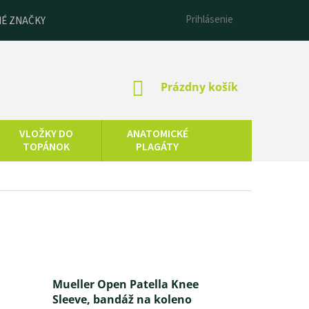
Prihlásenie
É ZNAČKY
NÁKUPNÝ
Prázdny košík
KOŠÍK
VLOŽKY DO
ANATOMICKÉ
TOPÁNOK
PLAGÁTY
ESENCIÁLNE
LNEOTERAPIA
OLEJE
Mueller Open Patella Knee
Sleeve, bandáž na koleno