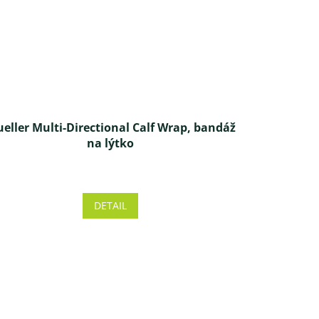
eller Multi-Directional Calf Wrap, bandáž
na lýtko
Priemerné
hodnotenie
produktu
DETAIL
je
5,0
z 5
hviezdičiek.