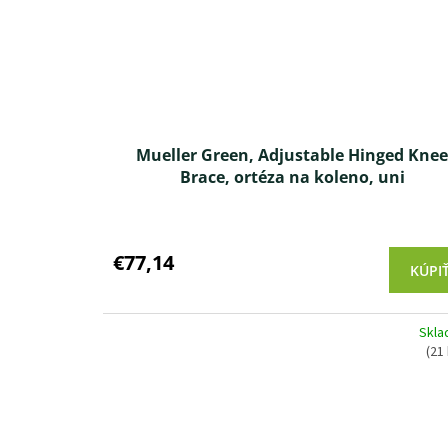
Mueller Green, Adjustable Hinged Kne
Brace, ortéza na koleno, uni
Priemerné
hodnotenie
produktu
€77,14
KÚPI
je
5,0
z 5
Skl
hviezdičiek.
(21