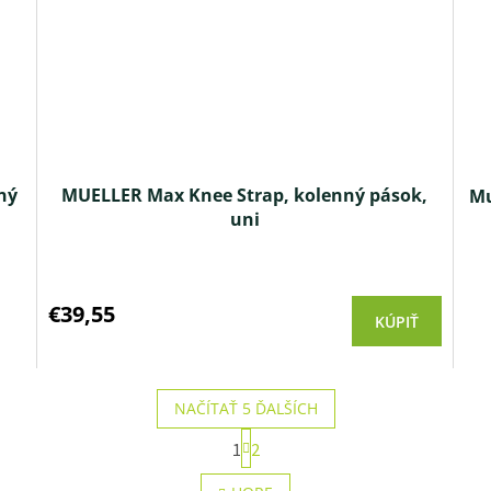
ný
MUELLER Max Knee Strap, kolenný pások,
Mu
uni
€39,55
KÚPIŤ
NAČÍTAŤ 5 ĎALŠÍCH
S
1
2
t
O
r
v