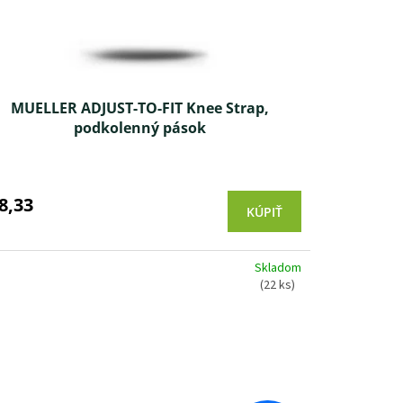
MUELLER ADJUST-TO-FIT Knee Strap,
podkolenný pások
Priemerné
hodnotenie
produktu
8,33
KÚPIŤ
je
5,0
z 5
Skladom
hviezdičiek.
(22 ks)