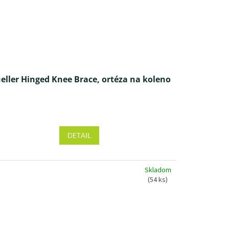
eller Hinged Knee Brace, ortéza na koleno
Priemerné
hodnotenie
produktu
DETAIL
je
5,0
z 5
Skladom
hviezdičiek.
(54 ks)