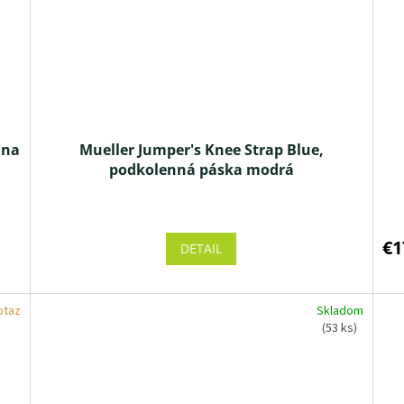
 na
Mueller Jumper's Knee Strap Blue,
podkolenná páska modrá
€1
DETAIL
otaz
Skladom
(53 ks)