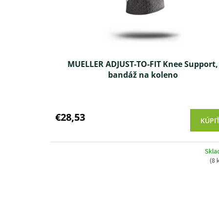
MUELLER ADJUST-TO-FIT Knee Support,
bandáž na koleno
Priemerné
hodnotenie
produktu
€28,53
KÚPI
je
4,1
z 5
Skl
hviezdičiek.
(8 