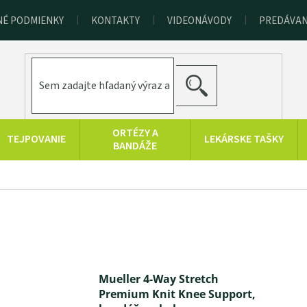
É PODMIENKY
KONTAKTY
VIDEONÁVODY
PREDÁVAN
HĽADAŤ
ORTÉZY A
TEJPOVANIE
LEKÁRSKE TAŠKY
BANDÁŽE
TRÉNINGOVÉ
CHLADOVÁ
SAUNOVANIE
BA
POMÔCKY
TERAPIA
KOLOIDNÉ
ZDRAVOTNÍCKA
Značky
STRIEBRO,
TECHNIKA
LATO, ZINOK
Mueller 4-Way Stretch
Premium Knit Knee Support,