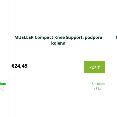
MUELLER Compact Knee Support, podpora
kolena
Priemerné
hodnotenie
produktu
€24,45
KÚPIŤ
je
5,0
z 5
adom
Skladom
hviezdičiek.
 ks)
(2 ks)