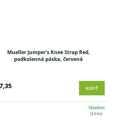
Mueller Jumper's Knee Strap Red,
podkolenná páska, červená
7,35
KÚPIŤ
Skladom
(13 ks)