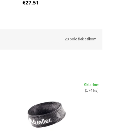
€27,51
23
položiek celkom
Skladom
(174 ks)