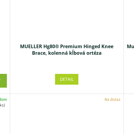
e
MUELLER Hg80® Premium Hinged Knee
Mu
Brace, kolenná kĺbová ortéza
Priemerné
hodnotenie
produktu
DETAIL
Ť
je
4,6
z 5
adom
Na dotaz
hviezdičiek.
 ks)