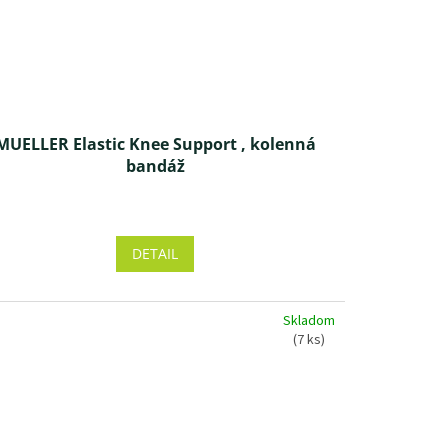
MUELLER Elastic Knee Support , kolenná
bandáž
Priemerné
hodnotenie
produktu
DETAIL
je
5,0
z 5
Skladom
hviezdičiek.
(7 ks)