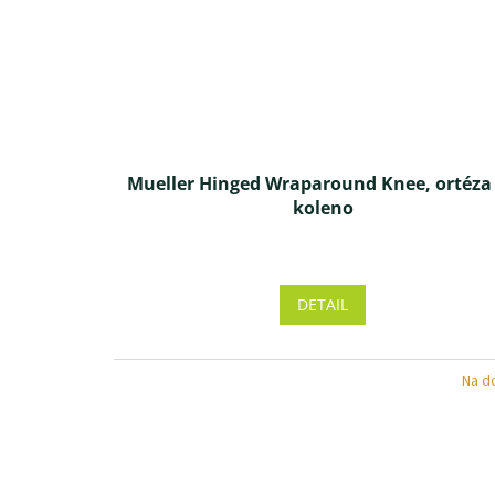
Mueller Hinged Wraparound Knee, ortéza
koleno
Priemerné
hodnotenie
produktu
DETAIL
je
5,0
z 5
Na d
hviezdičiek.