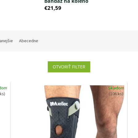
bandáž na koleno
€21,59
anejšie
Abecedne
OTVORIŤ FILTER
adom
Skladom
 ks)
(106 ks)