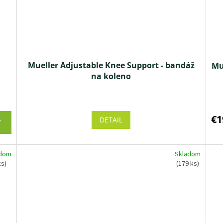
Mueller Adjustable Knee Support - bandáž
Mu
na koleno
Priemerné
hodnotenie
produktu
€1
DETAIL
Ť
je
4,3
z 5
adom
Skladom
hviezdičiek.
ks)
(179 ks)