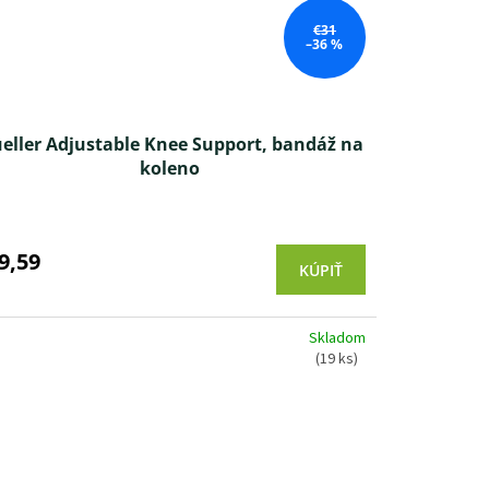
€31
–36 %
eller Adjustable Knee Support, bandáž na
koleno
Priemerné
hodnotenie
produktu
9,59
KÚPIŤ
je
4,3
z 5
Skladom
hviezdičiek.
(19 ks)