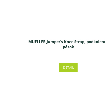
MUELLER Jumper's Knee Strap, podkolen
pások
Priemerné
hodnotenie
produktu
DETAIL
je
5,0
z 5
hviezdičiek.