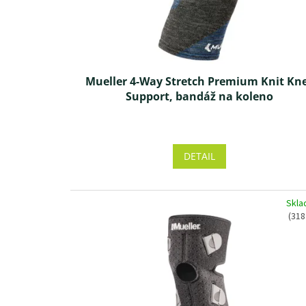
d
u
k
t
o
v
Mueller 4-Way Stretch Premium Knit Kn
Support, bandáž na koleno
Priemerné
hodnotenie
produktu
DETAIL
je
5,0
z 5
Skl
hviezdičiek.
(318