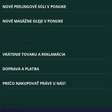
i
e
NOVÉ PEELINGOVÉ SOLI V PONUKE
NOVÉ MASÁŽNE OLEJE V PONUKE
Všetko o nákupe
VRÁTENIE TOVARU A REKLAMÁCIA
DOPRAVA A PLATBA
PREČO NAKUPOVAŤ PRÁVE U NÁS?
Kontakt