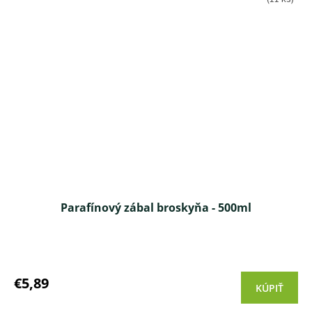
Parafínový zábal broskyňa - 500ml
Priemerné
hodnotenie
produktu
€5,89
KÚPIŤ
je
4,8