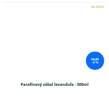
z 5
Na dotaz
hviezdičiek.
€5,89
–6 %
Parafínový zábal levanduľa - 500ml
Priemerné
hodnotenie