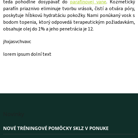
y
teda pohodlne dosypávať do
parafínovej vane
. Kozmetický
v
parafín priaznivo eliminuje tvorbu vrások, čistí a otvára póry,
ý
poskytuje hĺbkovú hydratáciu pokožky. Nami ponúkaný vosk s
p
bodom topenia, ktorý odpovedá terapeutickým požiadavkám,
i
obsahuje olej do 1% a jeho penetrácia je 12.
s
u
jhxjasvchvavc
lorem ipsum dolní text
Z
á
Novinky
p
ä
NOVÉ TRÉNINGOVÉ POMÔCKY SKLZ V PONUKE
t