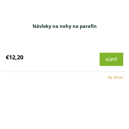
Návleky na nohy na parafín
Priemerné
hodnotenie
produktu
€12,20
KÚPIŤ
je
5,0
z 5
Na dotaz
hviezdičiek.