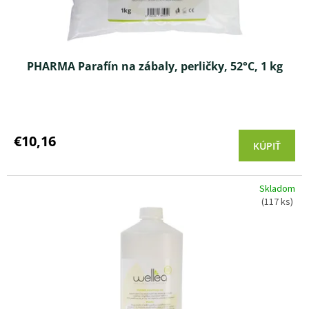
PHARMA Parafín na zábaly, perličky, 52°C, 1 kg
Priemerné
hodnotenie
produktu
€10,16
KÚPIŤ
je
4,5
z 5
Skladom
hviezdičiek.
(117 ks)