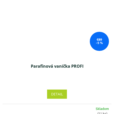
€89
–5 %
Parafínová vanička PROFI
Priemerné
hodnotenie
produktu
DETAIL
je
4,1
z 5
Skladom
hviezdičiek.
(11 ks)