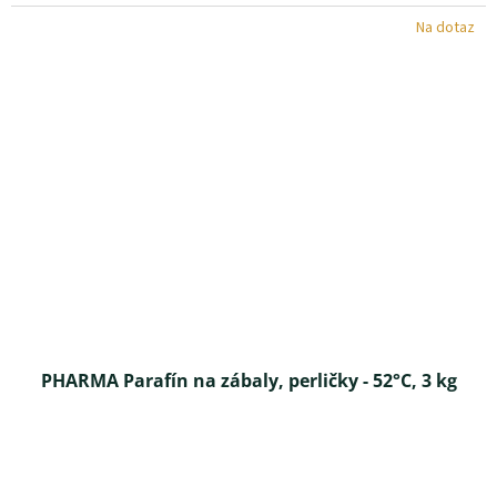
z 5
Na dotaz
hviezdičiek.
PHARMA Parafín na zábaly, perličky - 52°C, 3 kg
Priemerné
hodnotenie
produktu