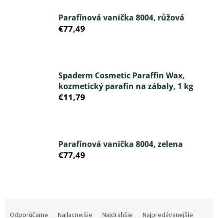
Parafínová vanička 8004, růžová
€77,49
Spaderm Cosmetic Paraffin Wax,
kozmetický parafín na zábaly, 1 kg
€11,79
Parafínová vanička 8004, zelena
€77,49
R
a
Odporúčame
Najlacnejšie
Najdrahšie
Najpredávanejšie