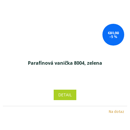
€81,90
–5 %
Parafínová vanička 8004, zelena
Priemerné
hodnotenie
produktu
DETAIL
je
4,3
z 5
Na dotaz
hviezdičiek.