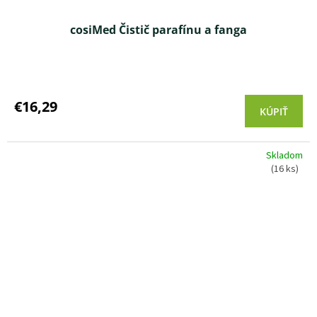
cosiMed Čistič parafínu a fanga
Priemerné
hodnotenie
produktu
€16,29
KÚPIŤ
je
5,0
z 5
Skladom
hviezdičiek.
(16 ks)