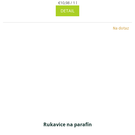
produktu
Jednotková
€10,98 / 1 l
je
cena:
DETAIL
4,5
z 5
hviezdičiek.
Na dotaz
Rukavice na parafín