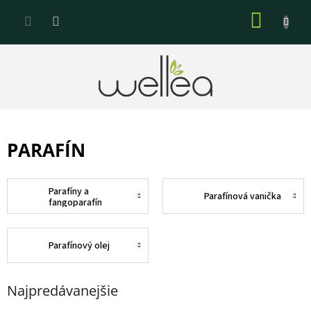
Prejsť
NÁKU
na
KOŠÍK
obsah
PARAFÍN
Parafíny a
Parafínová vanička
fangoparafín
Parafínový olej
Najpredávanejšie