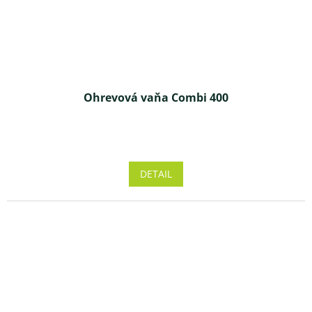
Ohrevová vaňa Combi 400
Priemerné
hodnotenie
produktu
DETAIL
je
4,8
z 5
hviezdičiek.