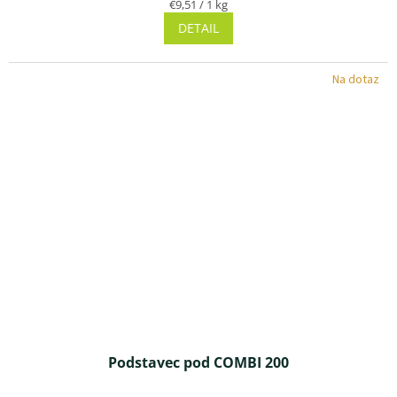
Jednotková
€9,51 / 1 kg
je
cena:
DETAIL
4,8
z 5
hviezdičiek.
Na dotaz
Podstavec pod COMBI 200