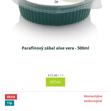
Parafínový zábal aloe vera - 500ml
Priemerné
hodnotenie
produktu
Jednotková
€10,98 / 1 l
je
cena:
DETAIL
4,5
z 5
hviezdičiek.
Momentálne
Akcia
nedostupné
Tip