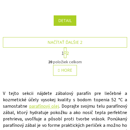
Priemerné
hodnotenie
produktu
DETAIL
je
5,0
z 5
hviezdičiek.
NAČÍTAŤ ĎALŠIE 2
S
1
2
t
O
r
20
položiek celkom
v
á
n
l
HORE
k
á
o
d
v
a
a
c
V tejto sekcii nájdete zábalový parafín pre liečebné a
n
i
i
kozmetické účely vysokej kvality s bodom topenia 52 °C a
e
e
samostatne
parafínový olej
. Doprajte svojmu telu parafínový
p
zábal, ktorý hydratuje pokožku a ako nosič tepla perfektne
r
v
prehrieva, uvoľňuje a pôsobí proti tvorbe vrások. Ponúkaný
k
parafínový zábal je vo forme praktických perliček a možno ho