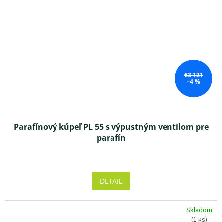
€3 121
–4 %
Parafínový kúpeľ PL 55 s výpustným ventilom pre
parafín
Priemerné
hodnotenie
produktu
DETAIL
je
4,7
z 5
Skladom
hviezdičiek.
(1 ks)