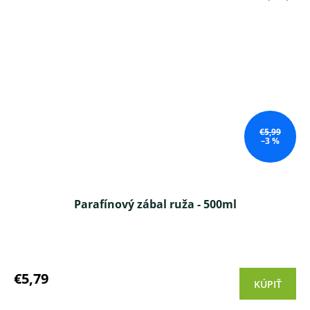
€5,99
–3 %
Parafínový zábal ruža - 500ml
Priemerné
hodnotenie
produktu
€5,79
KÚPIŤ
je
4,2