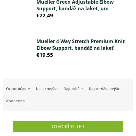
Mueller Green Adjustable Elbow
Support, bandáž na lakeť, uni
€22,49
Mueller 4-Way Stretch Premium Knit
Elbow Support, bandáž na lakeť
€19,55
R
a
Odporúčame
Najlacnejšie
Najdrahšie
Najpredávanejšie
d
e
Abecedne
n
i
e
OTVORIŤ FILTER
p
r