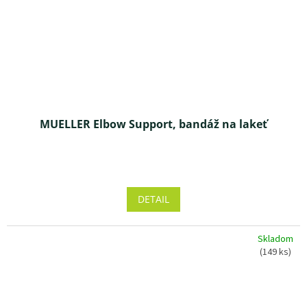
MUELLER Elbow Support, bandáž na lakeť
Priemerné
hodnotenie
produktu
DETAIL
je
4,3
z 5
Skladom
hviezdičiek.
(149 ks)