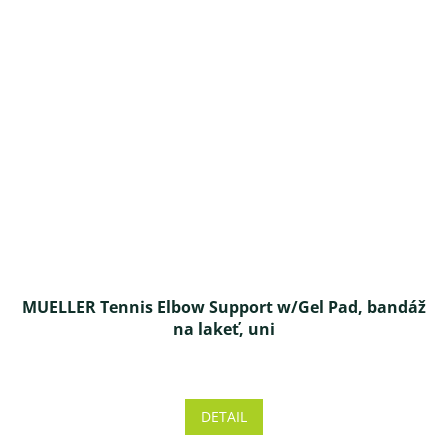
MUELLER Tennis Elbow Support w/Gel Pad, bandáž
na lakeť, uni
Priemerné
hodnotenie
produktu
DETAIL
je