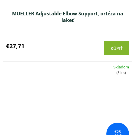
MUELLER Adjustable Elbow Support, ortéza na
lakeť
€27,71
KÚPIŤ
Skladom
(5 ks)
€25