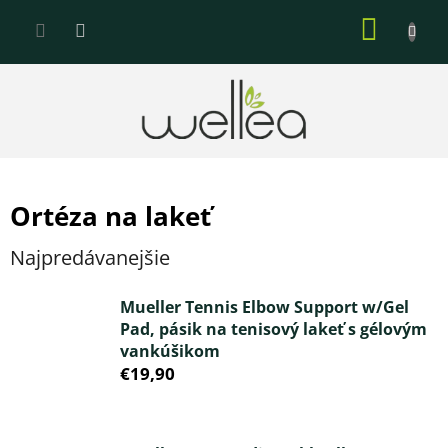
Prejsť
NÁKU
na
KOŠÍK
obsah
Ortéza na lakeť
Najpredávanejšie
Mueller Tennis Elbow Support w/Gel
Pad, pásik na tenisový lakeť s gélovým
vankúšikom
€19,90