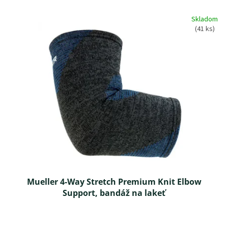
o
V
d
Skladom
ý
(41 ks)
u
p
k
i
t
s
o
p
v
r
o
d
u
k
t
o
v
Mueller 4-Way Stretch Premium Knit Elbow
Support, bandáž na lakeť