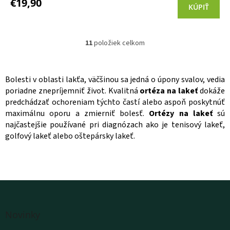
produktu
€19,90
KÚPIŤ
je
5,0
z 5
hviezdičiek.
11
položiek celkom
O
v
l
á
Bolesti v oblasti lakťa, väčšinou sa jedná o úpony svalov, vedia
d
poriadne znepríjemniť život. Kvalitná
ortéza na lakeť
dokáže
a
predchádzať ochoreniam týchto častí alebo aspoň poskytnúť
c
maximálnu oporu a zmierniť bolesť.
Ortézy na lakeť
sú
i
najčastejšie používané pri diagnózach ako je tenisový lakeť,
e
p
golfový lakeť alebo oštepársky lakeť.
r
v
k
y
v
ý
Z
p
á
i
Novinky
p
s