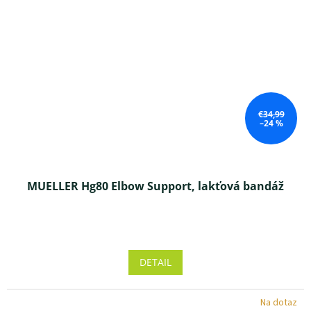
€34,99
–24 %
MUELLER Hg80 Elbow Support, lakťová bandáž
Priemerné
hodnotenie
produktu
DETAIL
je
5,0
z 5
Na dotaz
hviezdičiek.