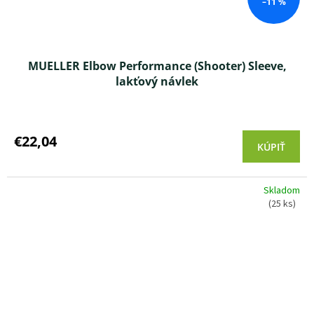
–11 %
MUELLER Elbow Performance (Shooter) Sleeve,
lakťový návlek
Priemerné
hodnotenie
produktu
€22,04
KÚPIŤ
je
5,0
z 5
Skladom
hviezdičiek.
(25 ks)