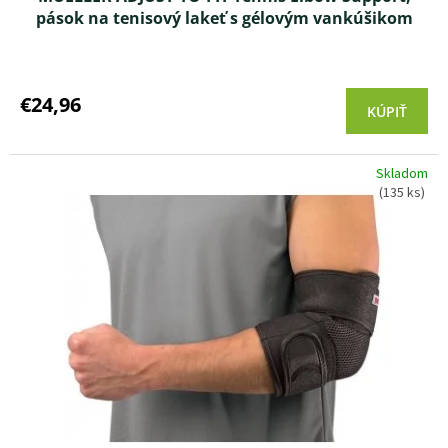
pások na tenisový lakeť s gélovým vankúšikom
Priemerné
hodnotenie
produktu
€24,96
KÚPIŤ
je
3,8
z 5
Skladom
hviezdičiek.
(135 ks)