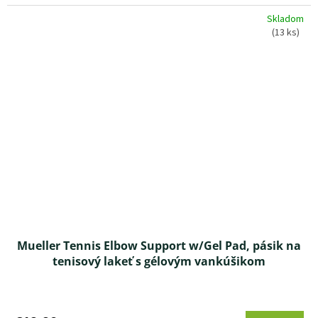
2,5
z 5
Skladom
hviezdičiek.
(13 ks)
Mueller Tennis Elbow Support w/Gel Pad, pásik na
tenisový lakeť s gélovým vankúšikom
Priemerné
hodnotenie