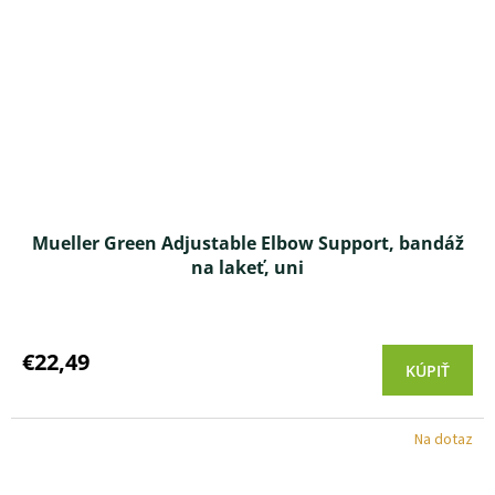
Mueller Green Adjustable Elbow Support, bandáž
na lakeť, uni
Priemerné
hodnotenie
produktu
€22,49
KÚPIŤ
je
5,0
z 5
Na dotaz
hviezdičiek.