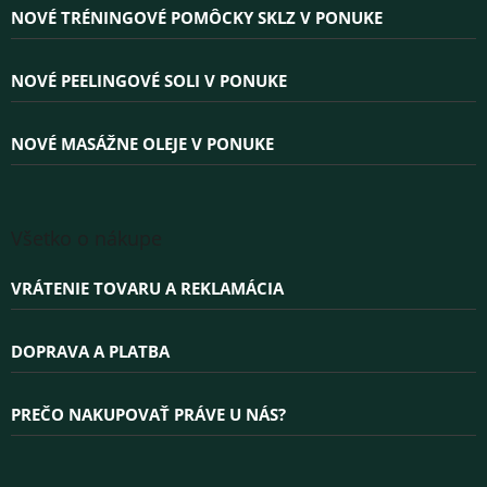
u
ä
NOVÉ TRÉNINGOVÉ POMÔCKY SKLZ V PONUKE
t
i
e
NOVÉ PEELINGOVÉ SOLI V PONUKE
NOVÉ MASÁŽNE OLEJE V PONUKE
Všetko o nákupe
VRÁTENIE TOVARU A REKLAMÁCIA
DOPRAVA A PLATBA
PREČO NAKUPOVAŤ PRÁVE U NÁS?