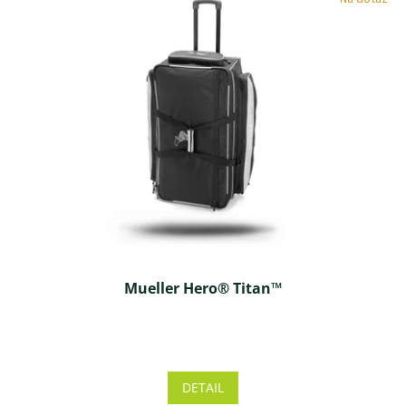
hviezdičiek.
Mueller Hero® Titan™
Priemerné
hodnotenie
produktu
DETAIL
je