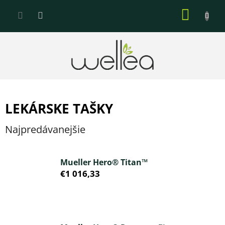
Prejsť
NÁKU
na
KOŠÍK
obsah
LEKÁRSKE TAŠKY
Najpredávanejšie
Mueller Hero® Titan™
€1 016,33