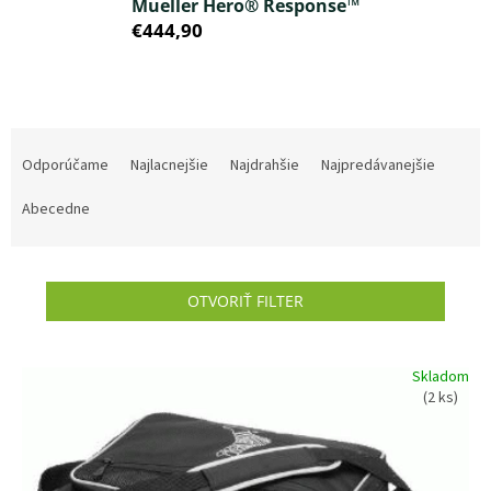
Mueller Hero® Response™
€444,90
R
a
Odporúčame
Najlacnejšie
Najdrahšie
Najpredávanejšie
d
e
Abecedne
n
i
e
OTVORIŤ FILTER
p
r
o
V
d
Skladom
ý
(2 ks)
u
p
k
i
t
s
o
p