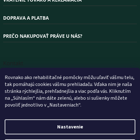
DOPRAVA A PLATBA
PREČO NAKUPOVAŤ PRÁVE U NÁS?
Kontakt
INFO
@
WELLEA.SK
Rovnako ako rehabilitačné pomôcky môžu uľaviť vášmu telu,
tak pomáhajú cookies vášmu prehliadaču. Vďaka nim je naša
+420 800 200 900
stránka rýchlejšia, prehľadnejšia a viac podľa vás. Kliknutím
+420 602 112 602
na „Súhlasím“ nám dáte zelenú, alebo si sušienky môžete
povoliť jednotlivo v „Nastaveniach“.
FACEBOOK
WELLEA.SK
Nastavenie