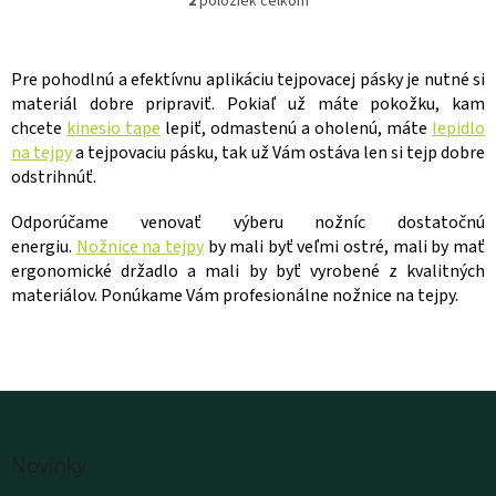
2
položiek celkom
O
v
l
á
Pre pohodlnú a efektívnu aplikáciu tejpovacej pásky je nutné si
d
materiál dobre pripraviť. Pokiaľ už máte pokožku, kam
a
chcete
kinesio tape
lepiť, odmastenú a oholenú, máte
lepidlo
c
na tejpy
a tejpovaciu pásku, tak už Vám ostáva len si tejp dobre
i
odstrihnúť.
e
p
r
Odporúčame venovať výberu nožníc dostatočnú
v
energiu.
Nožnice na tejpy
by mali byť veľmi ostré, mali by mať
k
ergonomické držadlo a mali by byť vyrobené z kvalitných
y
materiálov. Ponúkame Vám profesionálne nožnice na tejpy.
v
ý
p
i
s
u
Z
á
Novinky
p