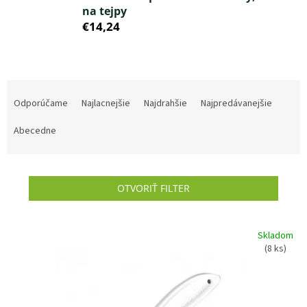
na tejpy
€14,24
R
a
Odporúčame
Najlacnejšie
Najdrahšie
Najpredávanejšie
d
e
Abecedne
n
i
e
OTVORIŤ FILTER
p
r
o
V
d
Skladom
ý
(8 ks)
u
p
k
i
t
s
o
p