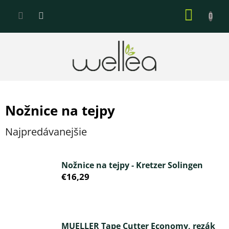
Prejsť
NÁKU
na
KOŠÍK
obsah
Nožnice na tejpy
Najpredávanejšie
Nožnice na tejpy - Kretzer Solingen
€16,29
MUELLER Tape Cutter Economy, rezák