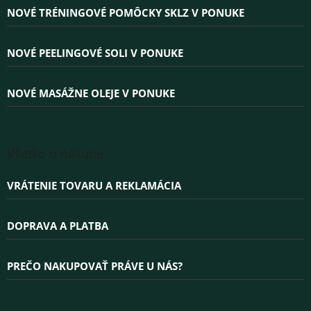
ä
NOVÉ TRÉNINGOVÉ POMÔCKY SKLZ V PONUKE
t
i
e
NOVÉ PEELINGOVÉ SOLI V PONUKE
NOVÉ MASÁŽNE OLEJE V PONUKE
Všetko o nákupe
VRÁTENIE TOVARU A REKLAMÁCIA
DOPRAVA A PLATBA
PREČO NAKUPOVAŤ PRÁVE U NÁS?