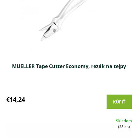
v
r
o
d
u
k
t
o
v
MUELLER Tape Cutter Economy, rezák na tejpy
€14,24
KÚPIŤ
Skladom
(35 ks)