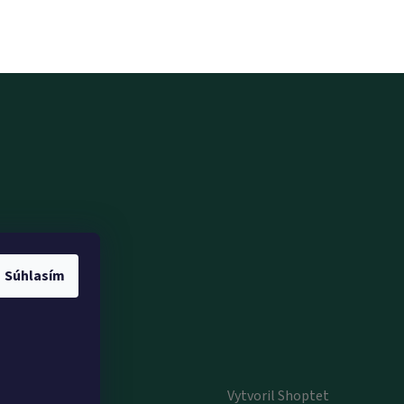
Súhlasím
Vytvoril Shoptet