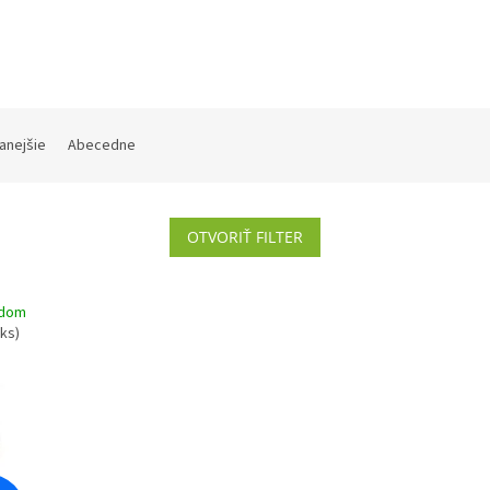
anejšie
Abecedne
OTVORIŤ FILTER
adom
 ks)