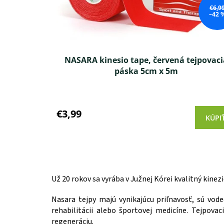
d
€6,9
u
–42 
k
t
o
v
NASARA kinesio tape, červená tejpovaci
páska 5cm x 5m
Priemerné
hodnotenie
produktu
€3,99
KÚPI
je
4,7
z 5
hviezdičiek.
Už 20 rokov sa vyrába v Južnej Kórei kvalitný kinez
Nasara tejpy majú vynikajúcu priľnavosť, sú vo
rehabilitácii alebo športovej medicíne. Tejpov
regeneráciu.