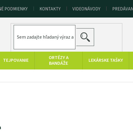
É PODMIENKY
KONTAKTY
VIDEONÁVODY
PREDÁVAN
HĽADAŤ
ORTÉZY A
TEJPOVANIE
LEKÁRSKE TAŠKY
BANDÁŽE
TRÉNINGOVÉ
CHLADOVÁ
SAUNOVANIE
BA
POMÔCKY
TERAPIA
KOLOIDNÉ
ZDRAVOTNÍCKA
Značky
STRIEBRO,
TECHNIKA
LATO, ZINOK
m