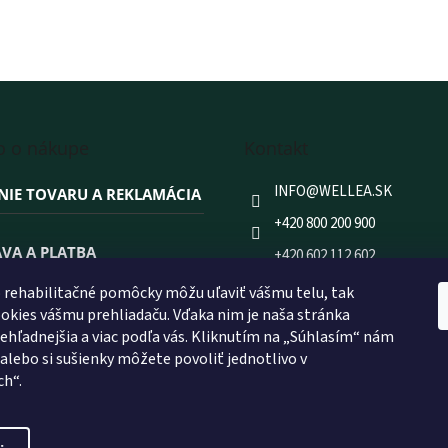
e
p
r
v
k
y
v
ý
o o nákupe
Kontakt
p
i
INFO
@
WELLEA.SK
NIE TOVARU A REKLAMÁCIA
s
u
+420 800 200 900
VA A PLATBA
+420 602 112 602
FACEBOOK
rehabilitačné pomôcky môžu uľaviť vášmu telu, tak
 NAKUPOVAŤ PRÁVE U NÁS?
kies vášmu prehliadaču. Vďaka nim je naša stránka
WELLEA.SK
prehľadnejšia a viac podľa vás. Kliknutím na „Súhlasím“ nám
 alebo si sušienky môžete povoliť jednotlivo v
ch“.