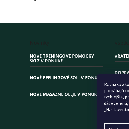
Z
á
Novinky
Všetk
p
ä
NOVÉ TRÉNINGOVÉ POMÔCKY
VRÁTE
t
SKLZ V PONUKE
i
e
DOPRA
NOVÉ PEELINGOVÉ SOLI V PONUKE
Rovnako ako 
PREČO
pomáhajú coo
NOVÉ MASÁŽNE OLEJE V PONUKE
rýchlejšia, 
dáte zelenú,
„Nastavenia