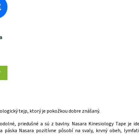
9
%
a
Ť
O
v
l
iologický tejp, ktorý je pokožkou dobre znášaný.
á
d
a
deodolné, priedušné a sú z bavlny. Nasara Kinesiology Tape je 
c
acia páska Nasara pozitívne pôsobí na svaly, krvný obeh, lymf
i