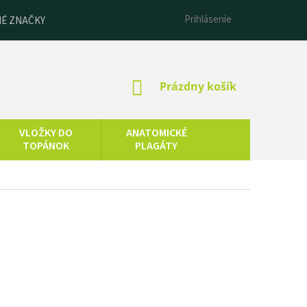
Prihlásenie
É ZNAČKY
NÁKUPNÝ
Prázdny košík
KOŠÍK
VLOŽKY DO
ANATOMICKÉ
TOPÁNOK
PLAGÁTY
ESENCIÁLNE
LNEOTERAPIA
OLEJE