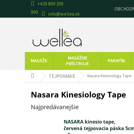
Prejsť
+420 800 200
OBCHODN
na
900
info@wellea.sk
obsah
MASÁŽNE
MASÁŽE
PARAFÍN
PRÍSTROJE
CVIČEBNÉ
TERAPEUTICKÉ
TEJPOVANIE
Nasara Kinesiology Tape
Domov
POMÔCKY
POMÔCKY
Nasara Kinesiology Tape
PRODUKTY Z
RAŠELINOVÉ
MŔTVEHO MORA
VÝROBKY
Z
Najpredávanejšie
NASARA kinesio tape,
červená tejpovacia páska 5c