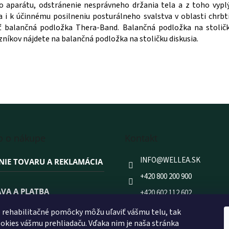
i
vého aparátu, odstránenie nesprávneho držania tela a z toho vyp
e
a i k účinnému posilneniu posturálneho svalstva v oblasti chrbt
p
balančná podložka Thera-Band. Balančná podložka na stoličke
r
níkov nájdete na balančná podložka na stoličku diskusia.
v
k
y
v
ý
p
i
s
u
o o nákupe
Kontakt
INFO
@
WELLEA.SK
NIE TOVARU A REKLAMÁCIA
+420 800 200 900
VA A PLATBA
+420 602 112 602
FACEBOOK
rehabilitačné pomôcky môžu uľaviť vášmu telu, tak
 NAKUPOVAŤ PRÁVE U NÁS?
kies vášmu prehliadaču. Vďaka nim je naša stránka
WELLEA.SK