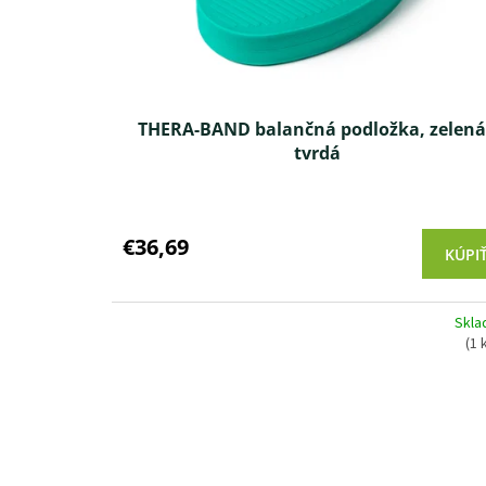
THERA-BAND balančná podložka, zelená
tvrdá
Priemerné
hodnotenie
produktu
€36,69
KÚPI
je
4,0
z 5
Skl
hviezdičiek.
(1 