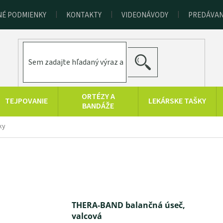
É PODMIENKY
KONTAKTY
VIDEONÁVODY
PREDÁVAN
HĽADAŤ
ORTÉZY A
TEJPOVANIE
LEKÁRSKE TAŠKY
BANDÁŽE
TRÉNINGOVÉ
CHLADOVÁ
ky
SAUNOVANIE
BA
POMÔCKY
TERAPIA
KOLOIDNÉ
ZDRAVOTNÍCKA
Značky
STRIEBRO,
TECHNIKA
LATO, ZINOK
THERA-BAND balančná úseč,
valcová