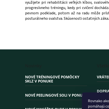
využijete pri rehabilitácii veľkých kĺbov, svalo
progresívneho tréningu, kedy pri cvičení dochádz
pevnom podklade, potom až na radu môže prísť 
posturálneho svalstva. Skúsenosti ostatných zákaz
Z
á
Novinky
Všetk
p
ä
NOVÉ TRÉNINGOVÉ POMÔCKY
VRÁTE
t
SKLZ V PONUKE
i
e
DOPRA
NOVÉ PEELINGOVÉ SOLI V PONUKE
Rovnako ako 
PREČO
pomáhajú coo