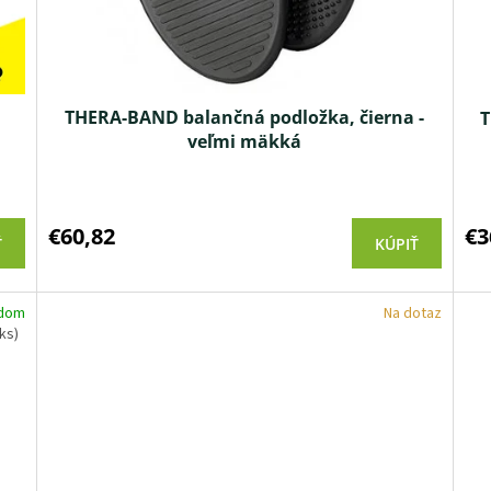
THERA-BAND balančná podložka, čierna -
T
veľmi mäkká
Priemerné
hodnotenie
produktu
€60,82
€3
Ť
KÚPIŤ
je
3,5
z 5
adom
Na dotaz
hviezdičiek.
 ks)