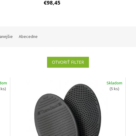
€98,45
anejšie
Abecedne
OTVORIŤ FILTER
adom
Skladom
 ks)
(5 ks)