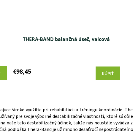
THERA-BAND balančná úseč, valcová
Priemerné
hodnotenie
produktu
€98,45
Ť
KÚPIŤ
je
3,6
z 5
hviezdičiek.
O
v
l
 široké využitie pri rehabilitácii a tréningu koordinácie. Th
á
d
užívaný pre svoje výborné destabilizačné vlastnosti, ktoré sú dôl
a
 na naše telo destabilizačný účinok, takže nás neustále vyvádza z
c
ančná podložka Thera-Band je už mnoho desaťročí nepostrádateľno