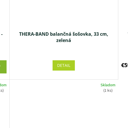
 -
THERA-BAND balančná šošovka, 33 cm,
zelená
Priemerné
hodnotenie
produktu
€5
DETAIL
Ť
je
4,6
z 5
adom
Skladom
hviezdičiek.
ks)
(1 ks)