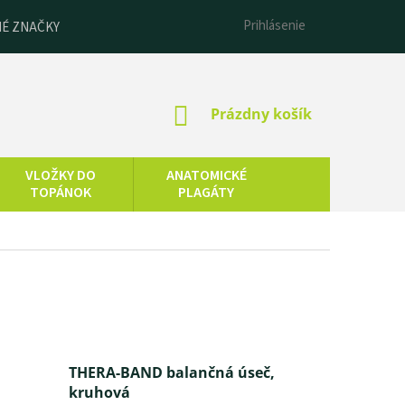
Prihlásenie
É ZNAČKY
NÁKUPNÝ
Prázdny košík
KOŠÍK
VLOŽKY DO
ANATOMICKÉ
TOPÁNOK
PLAGÁTY
ESENCIÁLNE
LNEOTERAPIA
OLEJE
THERA-BAND balančná úseč,
kruhová