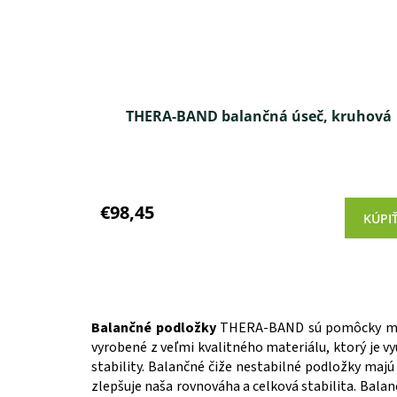
THERA-BAND balančná úseč, kruhová
Priemerné
hodnotenie
produktu
€98,45
KÚPI
je
5,0
z 5
hviezdičiek.
Balančné podložky
THERA-BAND sú pomôcky majúce
vyrobené z veľmi kvalitného materiálu, ktorý je vy
stability. Balančné čiže nestabilné podložky majú
zlepšuje naša rovnováha a celková stabilita. Bal