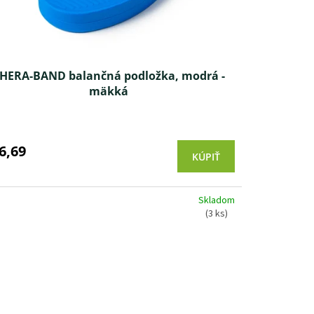
HERA-BAND balančná podložka, modrá -
mäkká
Priemerné
hodnotenie
produktu
6,69
KÚPIŤ
je
4,6
z 5
Skladom
hviezdičiek.
(3 ks)