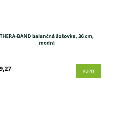
THERA-BAND balančná šošovka, 36 cm,
modrá
Priemerné
hodnotenie
produktu
9,27
KÚPIŤ
je
4,5
z 5
hviezdičiek.