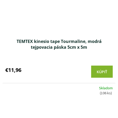
TEMTEX kinesio tape Tourmaline, modrá
tejpovacia páska 5cm x 5m
Priemerné
hodnotenie
produktu
€11,96
KÚPIŤ
je
4,0
z 5
Skladom
hviezdičiek.
(106 ks)