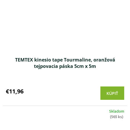
TEMTEX kinesio tape Tourmaline, oranžová
tejpovacia páska 5cm x 5m
Priemerné
hodnotenie
produktu
€11,96
KÚPIŤ
je
4,5
z 5
Skladom
hviezdičiek.
(565 ks)