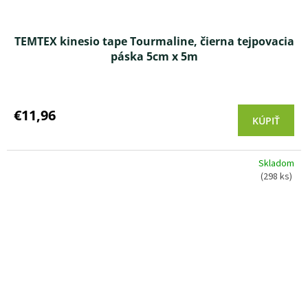
TEMTEX kinesio tape Tourmaline, čierna tejpovacia
páska 5cm x 5m
Priemerné
hodnotenie
produktu
€11,96
KÚPIŤ
je
3,8
z 5
Skladom
hviezdičiek.
(298 ks)