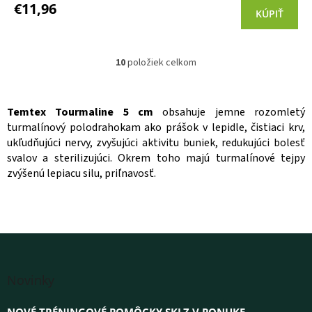
produktu
€11,96
KÚPIŤ
je
3,7
z 5
hviezdičiek.
10
položiek celkom
O
v
l
á
Temtex Tourmaline 5 cm
obsahuje jemne rozomletý
d
turmalínový polodrahokam ako prášok v lepidle, čistiaci krv,
a
ukľudňujúci nervy, zvyšujúci aktivitu buniek, redukujúci bolesť
c
svalov a sterilizujúci. Okrem toho majú turmalínové tejpy
i
zvýšenú lepiacu silu, priľnavosť.
e
p
r
v
k
y
v
Z
ý
á
Novinky
p
p
i
ä
s