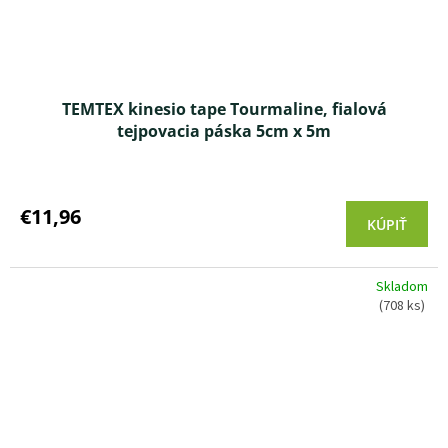
TEMTEX kinesio tape Tourmaline, fialová
tejpovacia páska 5cm x 5m
Priemerné
hodnotenie
produktu
€11,96
KÚPIŤ
je
3,5
z 5
Skladom
hviezdičiek.
(708 ks)