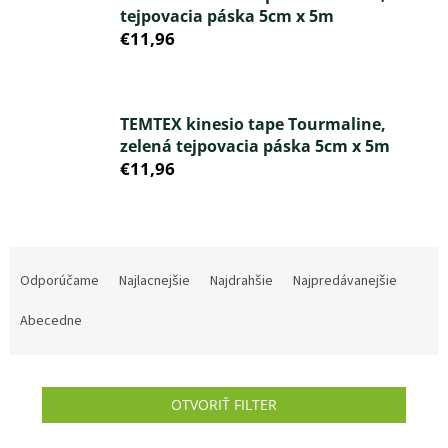
tejpovacia páska 5cm x 5m
€11,96
TEMTEX kinesio tape Tourmaline,
zelená tejpovacia páska 5cm x 5m
€11,96
R
a
Odporúčame
Najlacnejšie
Najdrahšie
Najpredávanejšie
d
e
Abecedne
n
i
e
OTVORIŤ FILTER
p
r