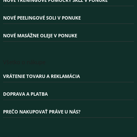
NOVÉ TRÉNINGOVÉ POMÔCKY SKLZ V PONUKE
u
t
i
e
NOVÉ PEELINGOVÉ SOLI V PONUKE
NOVÉ MASÁŽNE OLEJE V PONUKE
Všetko o nákupe
VRÁTENIE TOVARU A REKLAMÁCIA
DOPRAVA A PLATBA
PREČO NAKUPOVAŤ PRÁVE U NÁS?