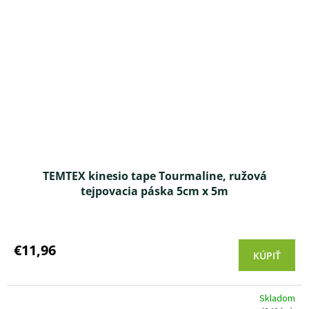
TEMTEX kinesio tape Tourmaline, ružová
tejpovacia páska 5cm x 5m
Priemerné
hodnotenie
produktu
€11,96
KÚPIŤ
je
3,3
z 5
Skladom
hviezdičiek.