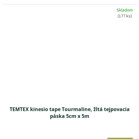
z 5
Skladom
hviezdičiek.
(177 ks)
TEMTEX kinesio tape Tourmaline, žltá tejpovacia
páska 5cm x 5m
Priemerné
hodnotenie