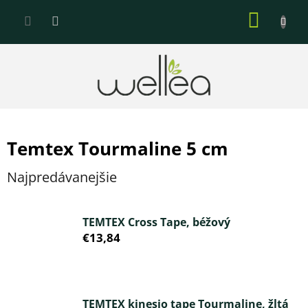
Prejsť
NÁKU
na
KOŠÍK
obsah
Temtex Tourmaline 5 cm
Najpredávanejšie
TEMTEX Cross Tape, béžový
€13,84
TEMTEX kinesio tape Tourmaline, žltá