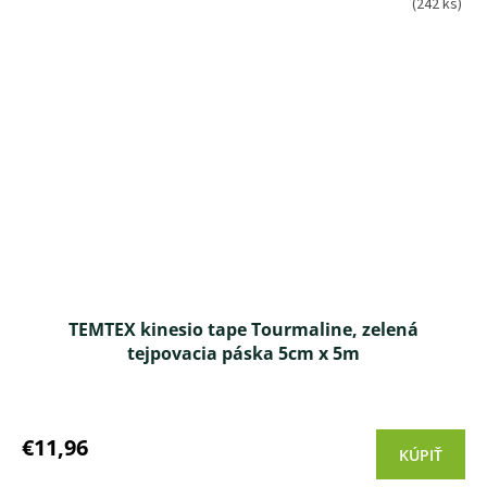
(242 ks)
TEMTEX kinesio tape Tourmaline, zelená
tejpovacia páska 5cm x 5m
Priemerné
hodnotenie
produktu
€11,96
KÚPIŤ
je
4,2