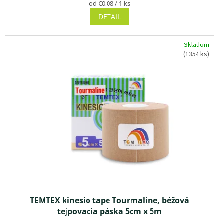
Jednotková
od €0,08 / 1 ks
je
cena:
DETAIL
3,0
z 5
hviezdičiek.
Skladom
(1354 ks)
TEMTEX kinesio tape Tourmaline, béžová
tejpovacia páska 5cm x 5m