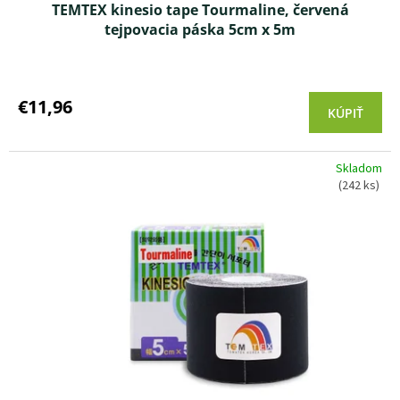
TEMTEX kinesio tape Tourmaline, červená
tejpovacia páska 5cm x 5m
Priemerné
hodnotenie
produktu
€11,96
KÚPIŤ
je
4,0
z 5
Skladom
hviezdičiek.
(242 ks)