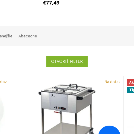
€77,49
anejšie
Abecedne
OTVORIŤ FILTER
otaz
Na dotaz
Ak
Ti