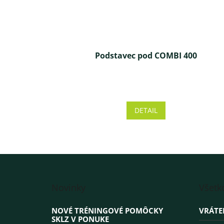
Podstavec pod COMBI 400
Priemerné
hodnotenie
produktu
DETAIL
je
5,0
z 5
hviezdičiek.
Z
á
Novinky
Všetk
p
ä
NOVÉ TRÉNINGOVÉ POMÔCKY
VRÁTE
t
SKLZ V PONUKE