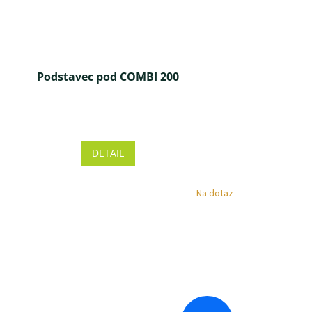
Podstavec pod COMBI 200
Priemerné
hodnotenie
produktu
DETAIL
je
5,0
z 5
Na dotaz
hviezdičiek.