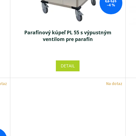
€3 121
–4 %
Parafínový kúpeľ PL 55 s výpustným
ventilom pre parafín
Priemerné
hodnotenie
produktu
DETAIL
je
4,7
z 5
otaz
Na dotaz
hviezdičiek.