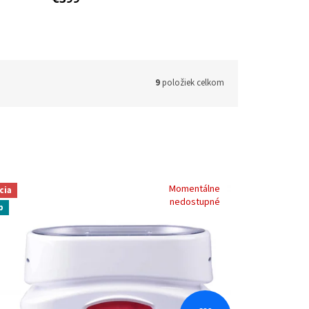
9
položiek celkom
Momentálne
cia
nedostupné
p