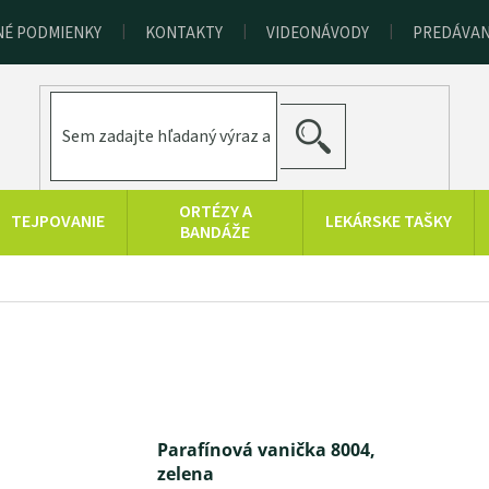
É PODMIENKY
KONTAKTY
VIDEONÁVODY
PREDÁVAN
HĽADAŤ
ORTÉZY A
TEJPOVANIE
LEKÁRSKE TAŠKY
BANDÁŽE
TRÉNINGOVÉ
CHLADOVÁ
SAUNOVANIE
BA
POMÔCKY
TERAPIA
KOLOIDNÉ
ZDRAVOTNÍCKA
Značky
STRIEBRO,
TECHNIKA
LATO, ZINOK
Parafínová vanička 8004,
zelena