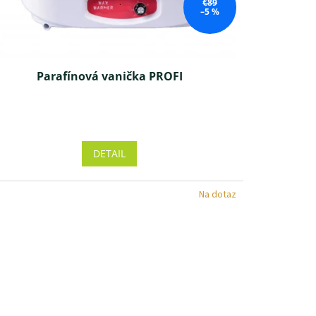
€89
–5 %
Parafínová vanička PROFI
Priemerné
hodnotenie
produktu
DETAIL
je
4,1
z 5
Na dotaz
hviezdičiek.