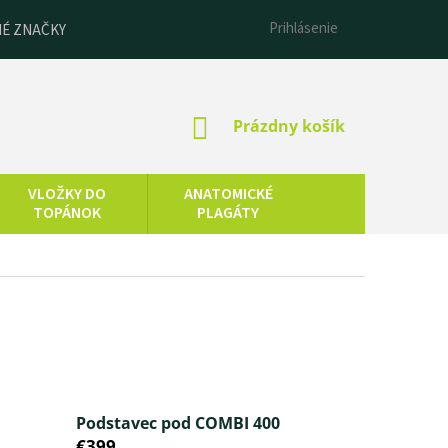
Prihlásenie
É ZNAČKY
NÁKUPNÝ
Prázdny košík
KOŠÍK
VLOŽKY DO
ANATOMICKÉ
TOPÁNOK
PLAGÁTY
ESENCIÁLNE
LNEOTERAPIA
OLEJE
Podstavec pod COMBI 400
€399