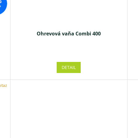
0
%
Ohrevová vaňa Combi 400
Priemerné
hodnotenie
produktu
DETAIL
je
4,8
z 5
otaz
hviezdičiek.