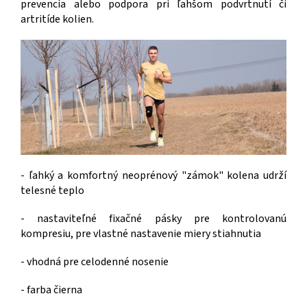
prevencia alebo podpora pri ľahšom podvrtnutí či
artritíde kolien.
- ľahký a komfortný neoprénový "zámok" kolena udrží
telesné teplo
- nastaviteľné fixačné pásky pre kontrolovanú
kompresiu, pre vlastné nastavenie miery stiahnutia
- vhodná pre celodenné nosenie
- farba čierna