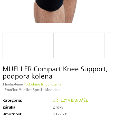
MUELLER Compact Knee Support,
podpora kolena
Priemerné
1 hodnotenie
Podrobnosti hodnotenia
hodnotenie
Značka:
Mueller Sports Medicine
produktu
je
Kategória
:
ORTÉZY A BANDÁŽE
5,0
Záruka
:
2 roky
z 5
hviezdičiek.
Hmotnosť
:
0.122 kg