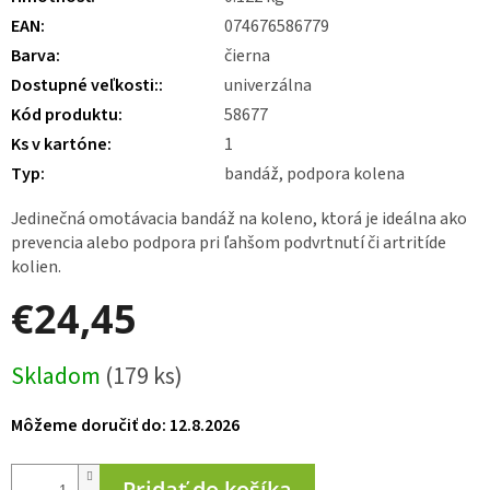
EAN
:
074676586779
Barva
:
čierna
Dostupné veľkosti:
:
univerzálna
Kód produktu
:
58677
Ks v kartóne
:
1
Typ
:
bandáž, podpora kolena
Jedinečná omotávacia bandáž na koleno, ktorá je ideálna ako
prevencia alebo podpora pri ľahšom podvrtnutí či artritíde
kolien.
€24,45
Jednotková
Skladom
(179 ks)
cena:
Môžeme doručiť do:
12.8.2026
Pridať do košíka