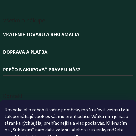
Všetko o nákupe
VRÁTENIE TOVARU A REKLAMÁCIA
DOPRAVA A PLATBA
PREČO NAKUPOVAŤ PRÁVE U NÁS?
Kontakt
INFO
@
WELLEA.SK
Rovnako ako rehabilitačné pomôcky môžu uľaviť vášmu telu,
tak pomáhajú cookies vášmu prehliadaču. Vďaka nim je naša
+420 800 200 900
stránka rýchlejšia, prehľadnejšia a viac podľa vás. Kliknutím
+420 602 112 602
na „Súhlasím“ nám dáte zelenú, alebo si sušienky môžete