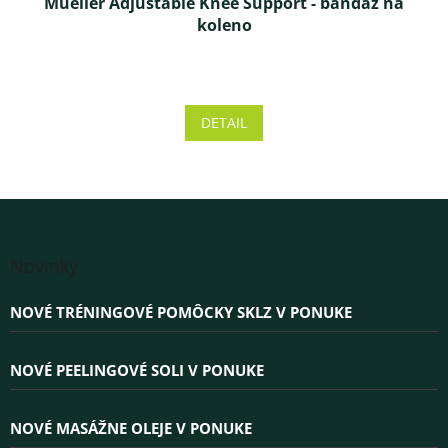
Mueller Adjustable Knee Support - bandáž na
koleno
Priemerné
hodnotenie
produktu
DETAIL
je
4,3
z 5
hviezdičiek.
Z
á
Novinky
p
ä
NOVÉ TRÉNINGOVÉ POMÔCKY SKLZ V PONUKE
t
i
e
NOVÉ PEELINGOVÉ SOLI V PONUKE
NOVÉ MASÁŽNE OLEJE V PONUKE