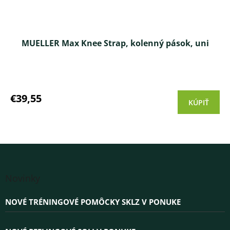
MUELLER Max Knee Strap, kolenný pások, uni
€39,55
KÚPIŤ
Z
á
Novinky
p
ä
NOVÉ TRÉNINGOVÉ POMÔCKY SKLZ V PONUKE
t
i