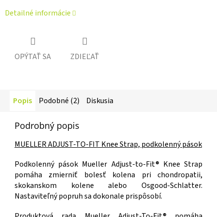
Detailné informácie
OPÝTAŤ SA
ZDIEĽAŤ
Popis
Podobné (2)
Diskusia
Podrobný popis
MUELLER ADJUST-TO-FIT Knee Strap, podkolenný pások
Podkolenný pások Mueller Adjust-to-Fit® Knee Strap
pomáha zmierniť bolesť kolena pri chondropatii,
skokanskom kolene alebo Osgood-Schlatter.
Nastaviteľný popruh sa dokonale prispôsobí.
Produktová rada Mueller Adjust-To-Fit® pomáha