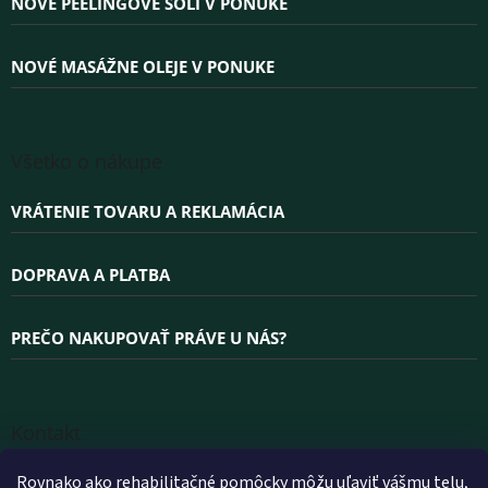
e
NOVÉ PEELINGOVÉ SOLI V PONUKE
NOVÉ MASÁŽNE OLEJE V PONUKE
Všetko o nákupe
VRÁTENIE TOVARU A REKLAMÁCIA
DOPRAVA A PLATBA
PREČO NAKUPOVAŤ PRÁVE U NÁS?
Kontakt
INFO
@
WELLEA.SK
Rovnako ako rehabilitačné pomôcky môžu uľaviť vášmu telu,