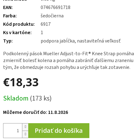
EAN
:
074676691718
Farba
:
šedočierna
Kód produktu
:
6917
Ks v kartóne
:
1
Typ
:
podpora jabĺčka, nastaviteľná veľkosť
Podkolenný pások Mueller Adjust-to-Fit® Knee Strap pomáha
zmierniť bolesť kolena a pomáha zabrániť ďalšiemu zraneniu
tým, že obmedzuje rozsah pohybu a urýchľuje tak zotavenie.
€18,33
Jednotková
Skladom
(173 ks)
cena:
Môžeme doručiť do:
11.8.2026
Pridať do košíka