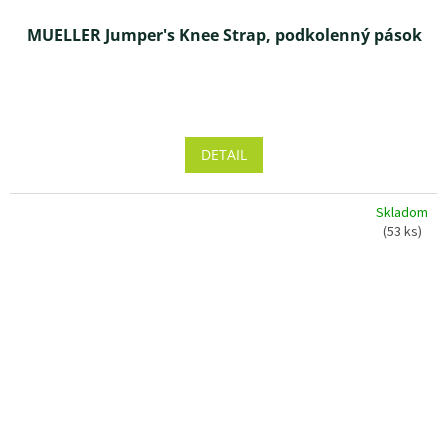
MUELLER Jumper's Knee Strap, podkolenný pások
Priemerné
hodnotenie
produktu
DETAIL
je
5,0
z 5
Skladom
hviezdičiek.
(53 ks)