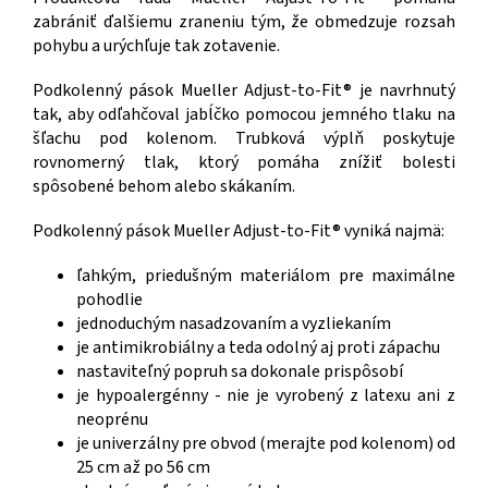
zabrániť ďalšiemu zraneniu tým, že obmedzuje rozsah
pohybu a urýchľuje tak zotavenie.
Podkolenný pások Mueller Adjust-to-Fit® je navrhnutý
tak, aby odľahčoval jabĺčko pomocou jemného tlaku na
šľachu pod kolenom. Trubková výplň poskytuje
rovnomerný tlak, ktorý pomáha znížiť bolesti
spôsobené behom alebo skákaním.
Podkolenný pások Mueller Adjust-to-Fit® vyniká najmä:
ľahkým, priedušným materiálom pre maximálne
pohodlie
jednoduchým nasadzovaním a vyzliekaním
je antimikrobiálny a teda odolný aj proti zápachu
nastaviteľný popruh sa dokonale prispôsobí
je hypoalergénny - nie je vyrobený z latexu ani z
neoprénu
je univerzálny pre obvod (merajte pod kolenom) od
25 cm až po 56 cm