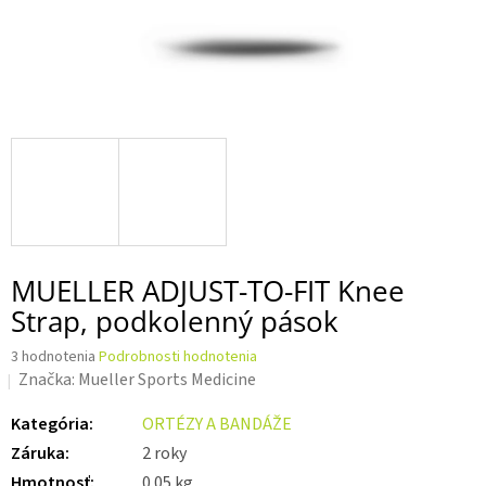
MUELLER ADJUST-TO-FIT Knee
Strap, podkolenný pások
Priemerné
3 hodnotenia
Podrobnosti hodnotenia
hodnotenie
Značka:
Mueller Sports Medicine
produktu
je
Kategória
:
ORTÉZY A BANDÁŽE
5,0
Záruka
:
2 roky
z 5
hviezdičiek.
Hmotnosť
:
0.05 kg