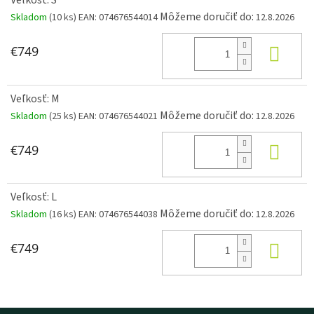
Veľkosť: S
Môžeme doručiť do:
Skladom
(10 ks)
EAN:
074676544014
12.8.2026
Do k
€749
Veľkosť: M
Môžeme doručiť do:
Skladom
(25 ks)
EAN:
074676544021
12.8.2026
Do k
€749
Veľkosť: L
Môžeme doručiť do:
Skladom
(16 ks)
EAN:
074676544038
12.8.2026
Do k
€749