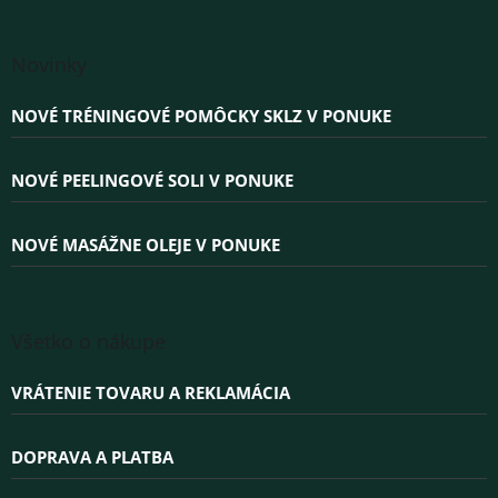
Z
á
Novinky
p
ä
NOVÉ TRÉNINGOVÉ POMÔCKY SKLZ V PONUKE
t
i
e
NOVÉ PEELINGOVÉ SOLI V PONUKE
NOVÉ MASÁŽNE OLEJE V PONUKE
Všetko o nákupe
VRÁTENIE TOVARU A REKLAMÁCIA
DOPRAVA A PLATBA