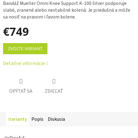
Bandáž Mueller Omni Knee Support K-100 Silver podporuje
slabé, zranené alebo nestabilné kolená. Je priedušná a môže
sa nosiť na pravom i ľavom kolene.
€749
Jednotková
ZVOĽTE VARIANT
cena:
Detailné informácie
OPÝTAŤ SA
ZDIEĽAŤ
Varianty
Popis
Diskusia