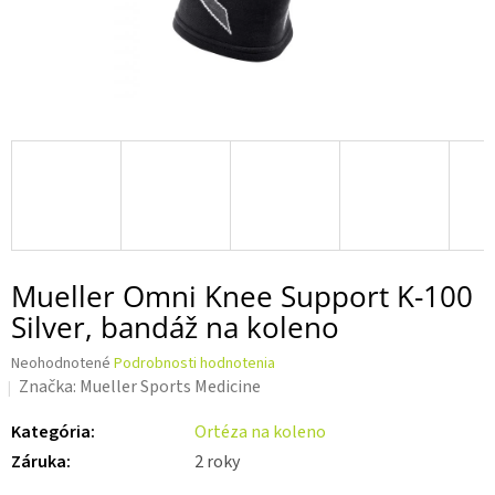
Mueller Omni Knee Support K-100
Silver, bandáž na koleno
Priemerné
Neohodnotené
Podrobnosti hodnotenia
hodnotenie
Značka:
Mueller Sports Medicine
produktu
je
Kategória
:
Ortéza na koleno
0,0
Záruka
:
2 roky
z 5
hviezdičiek.