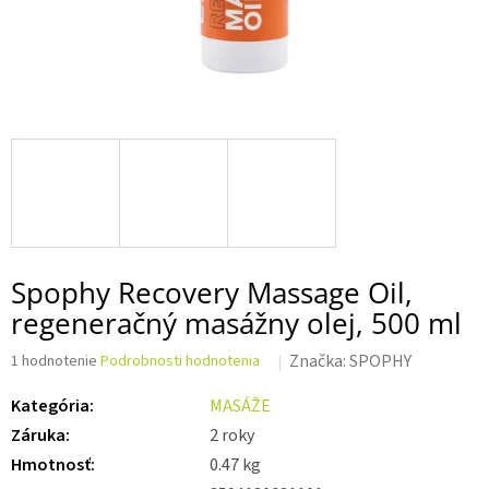
Spophy Recovery Massage Oil,
regeneračný masážny olej, 500 ml
Priemerné
Značka:
SPOPHY
1 hodnotenie
Podrobnosti hodnotenia
hodnotenie
produktu
Kategória
:
MASÁŽE
je
Záruka
:
2 roky
5,0
z 5
Hmotnosť
:
0.47 kg
hviezdičiek.