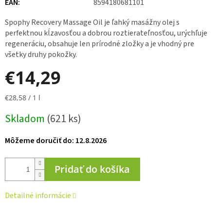
EAN
:
8594180681101
Spophy Recovery Massage Oil je ľahký masážny olej s
perfektnou kĺzavosťou a dobrou roztierateľnosťou, urýchľuje
regeneráciu, obsahuje len prírodné zložky a je vhodný pre
všetky druhy pokožky.
€14,29
Jednotková
€28,58 / 1 l
cena:
Skladom
(621 ks)
Môžeme doručiť do:
12.8.2026
Pridať do košíka
Detailné informácie