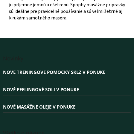
ju príjemne jemnú a ošetrenú. Spophy masážne prípravky
sú ideálne pre pravidelné používanie a sú veľmi šetrné aj
k rukám samotného maséra.
Z
á
Novinky
p
ä
NOVÉ TRÉNINGOVÉ POMÔCKY SKLZ V PONUKE
t
i
e
NOVÉ PEELINGOVÉ SOLI V PONUKE
NOVÉ MASÁŽNE OLEJE V PONUKE
Všetko o nákupe