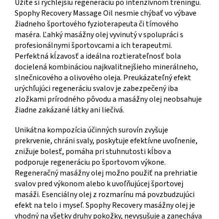
Užite si rýchlejšiu regeneráciu po intenzívnom tréningu.
Spophy Recovery Massage Oil nesmie chýbať vo výbave
žiadneho športového fyzioterapeuta či tímového
maséra. Ľahký masážny olej vyvinutý v spolupráci s
profesionálnymi športovcami a ich terapeutmi.
Perfektná kĺzavosť a ideálna roztierateľnosť bola
docielená kombináciou najkvalitnejšieho minerálneho,
slnečnicového a olivového oleja. Preukázateľný efekt
urýchľujúci regeneráciu svalov je zabezpečený iba
zložkami prírodného pôvodu a masážny olej neobsahuje
žiadne zakázané látky ani liečivá.
Unikátna kompozícia účinných surovín zvyšuje
prekrvenie, chráni svaly, poskytuje efektívne uvoľnenie,
znižuje bolesť, pomáha pri stuhnutosti kĺbov a
podporuje regeneráciu po športovom výkone.
Regeneračný masážny olej možno použiť na prehriatie
svalov pred výkonom alebo k uvoľňujúcej športovej
masáži. Esenciálny olej z rozmarínu má povzbudzujúci
efekt na telo i myseľ. Spophy Recovery masážny olej je
vhodný na všetky druhy pokožky, nevysušuje a zanecháva