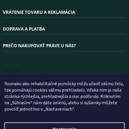
VRÁTENIE TOVARU A REKLAMÁCIA
DOPRAVA A PLATBA
PREČO NAKUPOVAŤ PRÁVE U NÁS?
Kontakt
INFO
@
WELLEA.SK
Rovnako ako rehabilitačné pomôcky môžu uľaviť vášmu telu,
tak pomáhajú cookies vášmu prehliadaču. Vďaka nim je naša
+420 800 200 900
stránka rýchlejšia, prehľadnejšia a viac podľa vás. Kliknutím
+420 602 112 602
na „Súhlasím“ nám dáte zelenú, alebo si sušienky môžete
povoliť jednotlivo v „Nastaveniach“.
FACEBOOK
WELLEA.SK