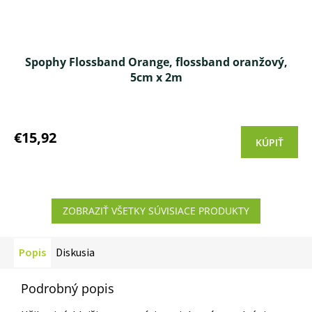
Spophy Flossband Orange, flossband oranžový,
5cm x 2m
Priemerné
hodnotenie
produktu
€15,92
KÚPIŤ
je
4,9
z 5
hviezdičiek.
ZOBRAZIŤ VŠETKY SÚVISIACE PRODUKTY
Popis
Diskusia
Podrobný popis