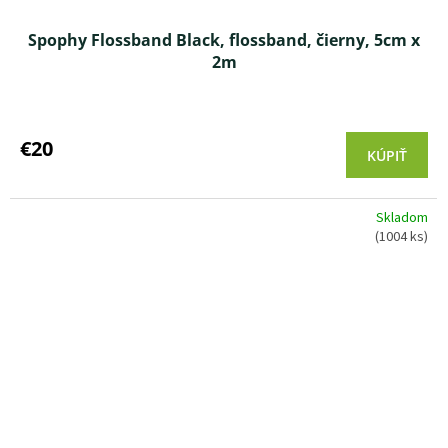
Spophy Flossband Black, flossband, čierny, 5cm x
2m
Priemerné
hodnotenie
produktu
€20
KÚPIŤ
je
5,0
z 5
Skladom
hviezdičiek.
(1004 ks)