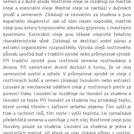
semen a z dužin plodů. Rostlinné oleje se rozdělují na mastné
oleje a esenciální oleje. Mastné oleje se nachází v dužinách
plodů a semenech. Získávají se lisováním za studena a jsou
kapalného skupenství. Jak už sám název napovídá, mastné
oleje jsou estery trojmocného alkoholu glycerolu s mastnými
kyselinami. Esenciální oleje jsou těkavé olejovité tekutiny
charakteristické vůně. Získávají se destilací vodní párou a
extrakcí organickými rozpouštědly. Výroba olejů rostlinného
původu spočívá buď v tradiční výrobě nebo průmyslové výrobě.
Při tradiční výrobě jsou rostlinná semena roztloukána a
drcena. Při samotném drcení dochází k tomu, že se olej
samovolně uvolní a vyteče. V průmyslové výrobě se oleje z
rostlinných bobů a semen získávají lisováním nebo extrakcí.
Lisování je mechanické oddělení oleje z rostlinných pletiv za
pomocí tlaku. Lisování se rozděluje na lisování za studena a
lisování za tepla. Při lisování za studena lisy produkují teplo,
které vzniká třením v zařízení velkého objemu. Čím vyšší je
tlak a rychlost lisů, tím roste i vyšší teplota. Lis vymačkává
předehřátá semena a uvolňuje z nich olej. Rostlinné oleje jsou
lisovány pouze za studena. Lisování za studena je jedna z
nejstarších metod, při které se olej získává přímo z rostlin.