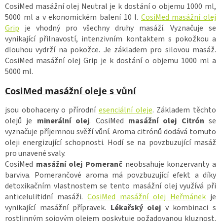
CosiMed masážní olej Neutral je k dostání o objemu 1000 ml,
5000 ml a v ekonomickém balení 10 l.
CosiMed masážní olej
Grip
je vhodný pro všechny druhy masáží. Vyznačuje se
vynikající přilnavostí, intenzivním kontaktem s pokožkou a
dlouhou vydrží na pokožce. Je základem pro silovou masáž.
CosiMed masážní olej Grip je k dostání o objemu 1000 ml a
5000 ml.
CosiMed masážní oleje s vůní
jsou obohaceny o přírodní
esenciální oleje
. Základem těchto
olejů je
minerální olej
. CosiMed
masážní olej Citrón
se
vyznačuje příjemnou svěží vůní. Aroma citrónů dodává tomuto
oleji energizující schopnosti. Hodí se na povzbuzující masáž
pro unavené svaly.
CosiMed
masážní olej Pomeranč
neobsahuje konzervanty a
barviva. Pomerančové aroma má povzbuzující efekt a díky
detoxikačním vlastnostem se tento masážní olej využívá při
anticelulitidní masáži.
CosiMed masážní olej Heřmánek
je
vynikající masážní přípravek.
Lékařský olej
v kombinaci s
rostlinným sojovým olejem poskytuje požadovanou kluznost.