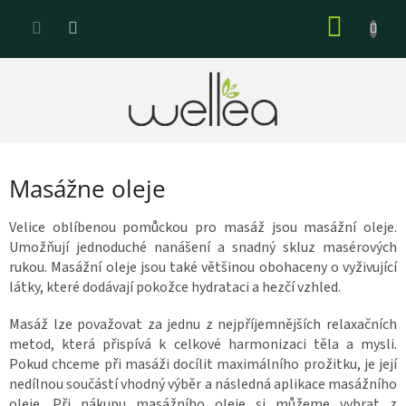
Prejsť
NÁKU
na
KOŠÍK
obsah
Masážne oleje
Velice oblíbenou pomůckou pro masáž jsou masážní oleje.
Umožňují jednoduché nanášení a snadný skluz masérových
rukou. Masážní oleje jsou také většinou obohaceny o vyživující
látky, které dodávají pokožce hydrataci a hezčí vzhled.
Masáž lze považovat za jednu z nejpříjemnějších relaxačních
metod, která přispívá k celkové harmonizaci těla a mysli.
Pokud chceme při masáži docílit maximálního prožitku, je její
nedílnou součástí vhodný výběr a následná aplikace masážního
oleje. Při nákupu masážního oleje si můžeme vybrat z