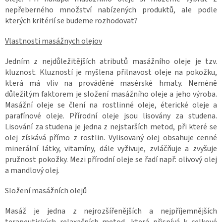
nepřeberného množství nabízených produktů, ale podle
kterých kritérií se budeme rozhodovat?
Vlastnosti masážnych olejov
Jedním z nejdůležitějších atributů masážního oleje je tzv.
kluznost. Kluzností je myšlena přilnavost oleje na pokožku,
která má vliv na prováděné masérské hmaty. Neméně
důležitým faktorem je složení masážního oleje a jeho výroba.
Masážní oleje se člení na rostlinné oleje, éterické oleje a
parafínové oleje. Přírodní oleje jsou lisovány za studena.
Lisování za studena je jedna z nejstarších metod, při které se
olej získává přímo z rostlin. Vylisovaný olej obsahuje cenné
minerální látky, vitamíny, dále vyživuje, zvláčňuje a zvyšuje
pružnost pokožky. Mezi přírodní oleje se řadí např: olivový olej
a mandlový olej.
Složení masážních olejů
Masáž je jedna z nejrozšířenějších a nejpříjemnějších
terapeutických relaxačních metod, která přispívá k celkové