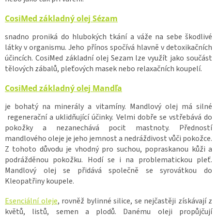
CosiMed základný olej Sézam
snadno proniká do hlubokých tkání a váže na sebe škodlivé
látky v organismu. Jeho přínos spočívá hlavně v detoxikačních
účincích. CosiMed základní olej Sezam lze využít jako součást
tělových zábalů, pleťových masek nebo relaxačních koupelí.
CosiMed základný olej Mandľa
je bohatý na minerály a vitamíny. Mandlový olej má silné
regenerační a uklidňující účinky. Velmi dobře se vstřebává do
pokožky a nezanechává pocit mastnoty. Předností
mandlového oleje je jeho jemnost a nedráždivost vůči pokožce.
Z tohoto důvodu je vhodný pro suchou, popraskanou kůži a
podrážděnou pokožku. Hodí se i na problematickou pleť.
Mandlový olej se přidává společně se syrovátkou do
Kleopatřiny koupele.
Esenciální oleje
, rovněž bylinné silice, se nejčastěji získávají z
květů, listů, semen a plodů. Danému oleji propůjčují