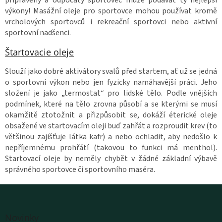
výkony! Masážní oleje pro sportovce mohou používat kromě
vrcholových sportovců i rekreační sportovci nebo aktivní
sportovní nadšenci.
Štartovacie oleje
Slouží jako dobré aktivátory svalů před startem, ať už se jedná
o sportovní výkon nebo jen fyzicky namáhavější práci. Jeho
složení je jako „termostat“ pro lidské tělo. Podle vnějších
podmínek, které na tělo zrovna působí a se kterými se musí
okamžitě ztotožnit a přizpůsobit se, dokáží éterické oleje
obsažené ve startovacím oleji buď zahřát a rozproudit krev (to
většinou zajišťuje látka kafr) a nebo ochladit, aby nedošlo k
nepříjemnému prohřátí (takovou to funkci má menthol).
Startovací oleje by neměly chybět v žádné základní výbavě
správného sportovce či sportovního maséra.
Z
á
Novinky