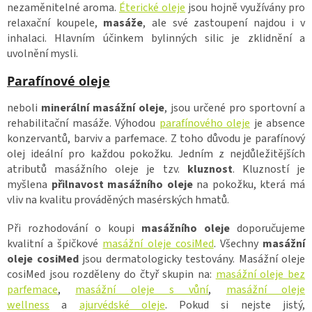
nezaměnitelné aroma.
Éterické oleje
jsou hojně využívány pro
relaxační koupele,
masáže
, ale své zastoupení najdou i v
inhalaci. Hlavním účinkem bylinných silic je zklidnění a
uvolnění mysli.
Parafínové oleje
neboli
minerální masážní oleje
, jsou určené pro sportovní a
rehabilitační masáže. Výhodou
parafínového oleje
je absence
konzervantů, barviv a parfemace. Z toho důvodu je parafínový
olej ideální pro každou pokožku. Jedním z nejdůležitějších
atributů masážního oleje je tzv.
kluznost
. Kluzností je
myšlena
přilnavost masážního oleje
na pokožku, která má
vliv na kvalitu prováděných masérských hmatů.
Při rozhodování o koupi
masážního oleje
doporučujeme
kvalitní a špičkové
masážní oleje cosiMed
. Všechny
masážní
oleje cosiMed
jsou dermatologicky testovány. Masážní oleje
cosiMed jsou rozděleny do čtyř skupin na:
masážní oleje bez
parfemace
,
masážní oleje s vůní
,
masážní oleje
wellness
a
ajurvédské oleje
. Pokud si nejste jistý,