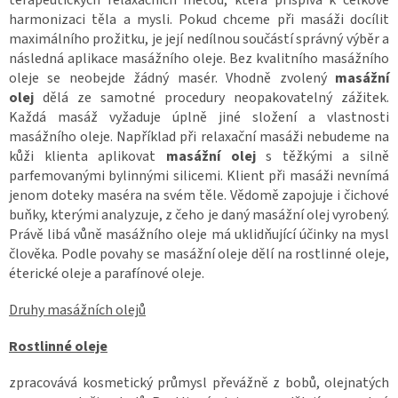
harmonizaci těla a mysli. Pokud chceme při masáži docílit
maximálního prožitku, je její nedílnou součástí správný výběr a
následná aplikace masážního oleje. Bez kvalitního masážního
oleje se neobejde žádný masér. Vhodně zvolený
masážní
olej
dělá ze samotné procedury neopakovatelný zážitek.
Každá masáž vyžaduje úplně jiné složení a vlastnosti
masážního oleje. Například při relaxační masáži nebudeme na
kůži klienta aplikovat
masážní olej
s těžkými a silně
parfemovanými bylinnými silicemi. Klient při masáži nevnímá
jenom doteky maséra na svém těle. Vědomě zapojuje i čichové
buňky, kterými analyzuje, z čeho je daný masážní olej vyrobený.
Právě libá vůně masážního oleje má uklidňující účinky na mysl
člověka. Podle povahy se masážní oleje dělí na rostlinné oleje,
éterické oleje a parafínové oleje.
Druhy masážních olejů
Rostlinné oleje
zpracovává kosmetický průmysl převážně z bobů, olejnatých