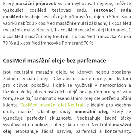
který
masážní přípravek
vy vám vyhovoval nejlépe, můžete
vyzkoušet cosiMed testovací sadu.
Testovací sada
cosiMed
obsahuje šest různých přípravků o objemu 50ml. Sada
vzorků nabízí: 1 x cosiMed masážní emulzi základní, 1 x cosiMed
masážní emulzi Neutral, 1 x cosiMed masážní olej Heřmánek, 1
x cosiMed masážní olej Neutral, 1 x cosiMed francovka Arnika
70 % a 1 x cosiMed francovka Pomeranč 70 %.
CosiMed masážní oleje bez parfemace
jsou neutrální masážní oleje, ve kterých nejsou obsaženy
žádné esenciální oleje. Díky absenci parfemace jsou ideální i
pro citlivou pokožku. Hojně se využívají v nemocnicích a
lázních. Velký plus masážních olejů bez parfemace spočívá v
tom, že se dají namíchat s esenciálními oleji dle potřeb a přání
klienta.
CosiMed masážní olej Neutral
je ideální pro všechny
druhy masáží. Obsahuje
čistý minerální olej
, který se
vyznačuje perfektní skluzností. Neobsahuje žádné látky
vyvolávající na pokožce alergickou reakci. Neutrální
masážní
olej
neobsahuje žádná barviva, parfemaci a konzervanty.