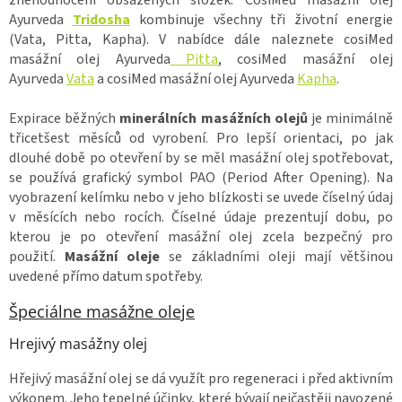
Ayurveda
Tridosha
kombinuje všechny tři životní energie
(Vata, Pitta, Kapha). V nabídce dále naleznete cosiMed
masážní olej Ayurveda
Pitta
, cosiMed masážní olej
Ayurveda
Vata
a cosiMed masážní olej Ayurveda
Kapha
.
Expirace běžných
minerálních masážních olejů
je minimálně
třicetšest měsíců od vyrobení. Pro lepší orientaci, po jak
dlouhé době po otevření by se měl masážní olej spotřebovat,
se používá grafický symbol PAO (Period After Opening). Na
vyobrazení kelímku nebo v jeho blízkosti se uvede číselný údaj
v měsících nebo rocích. Číselné údaje prezentují dobu, po
kterou je po otevření masážní olej zcela bezpečný pro
použití.
Masážní oleje
se základními oleji mají většinou
uvedené přímo datum spotřeby.
Špeciálne masážne oleje
Hrejivý masážny olej
Hřejivý masážní olej se dá využít pro regeneraci i před aktivním
výkonem. Jeho tepelné účinky, které bývají nejčastěji navozené