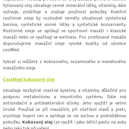
Vylisovaný olej obsahuje cenné minerální látky, vitamíny, dále
vyživuje, zvláčňuje a zvyšuje pružnost pokožky. Kvalitní
rostlinné oleje by rozhodně neměly obsahovat syntetická
barviva, syntetické vonné látky a syntetické konzervanty.
Rostlinné oleje se aplikují ve sportovní masáži i klasické
masáži nebo se využívají ve wellness. Pro zmiňované masáže
doporučujeme masážní oleje vysoké kvality od výrobce
cosiMed.
Vybrat si můžete z kokosového, sezamového a mandlového
masážního oleje.
CosiMed kokosový olej
obsahuje nezbytné mastné kyseliny a vitamíny důležité pro
podporu metabolismu a imunitního systému. Dále má
antioxidační a antibakteriální účinky. Jeho využití je velmi
široké. Používá se při masážích, při ošetření vlasů a pleti,
urychluje hojení ran a aplikuje se na suchou a podrážděnou
pokožku.
Kokosový olej
lze využít i jako bělící pastu na zuby
nebo jako tuk při vaření.