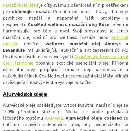
masážní olej Med
je díky svému složení ideálním prostředkem
pro
uklidňující masáž
. Pomáhá od bolesti hlavy, eliminuje
psychické napětí a napomáhá řešit problémy s
nespavostí.
CosiMed wellness masážní olej Růže
je velmi
harmonizující pro tělo a mysl. Svojí smyslností je tento
masážní olej ideální pro wellness masáže nebo
erotické
masáže
. CosiMed
wellness masážní olej Amarys a
Levandule
má uklidňující, relaxační a antidepresivní účinky.
Pozitivně působí na nervové vypětí.
CosiMed wellness masážní
olej Harmonie
obsahuje exotické esenciální oleje. Přírodní
esenciální oleje propůjčují tomuto oleji harmonizační a
uklidňující účinek. CosiMed wellness masážní olej Máta přináší
osvěžující a chladivý efekt a vyživuje pokožku.
Ajurvédské oleje
Ajurvédské oleje cosiMed jsou vysoce kvalitní masážní oleje se
100% přírodním složením. Míchají se podle požadavků
léčebného systému
Ayurveda
.
Ajurvédské oleje cosiMed
se
balí do tmavých skleněných lahví, aby nedocházelo ke
znehodnocení obsazených složek. CosiMed masážní olej