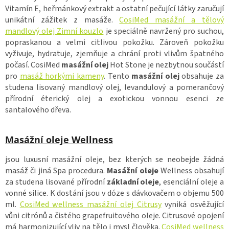
Vitamín E, heřmánkový extrakt a ostatní pečující látky zaručují
unikátní zážitek z masáže.
CosiMed masážní a tělový
mandlový olej Zimní kouzlo
je speciálně navržený pro suchou,
popraskanou a velmi citlivou pokožku. Zároveň pokožku
vyživuje, hydratuje, zjemňuje a chrání proti vlivům špatného
počasí. CosiMed
masážní olej
Hot Stone je nezbytnou součástí
pro
masáž horkými kameny
. Tento
masážní olej
obsahuje za
studena lisovaný mandlový olej, levandulový a pomerančový
přírodní éterický olej a exotickou vonnou esenci ze
santalového dřeva.
Masážní oleje Wellness
jsou luxusní masážní oleje, bez kterých se neobejde žádná
masáž či jiná Spa procedura.
Masážní oleje
Wellness obsahují
za studena lisované přírodní
základní oleje
, esenciální oleje a
vonné silice. K dostání jsou v dóze s dávkovačem o objemu 500
ml.
CosiMed wellness masážní olej Citrusy
vyniká osvěžující
vůni citrónů a čistého grapefruitového oleje. Citrusové opojení
má harmonizující vliv na tělo i mysl člověka.
CosiMed wellness