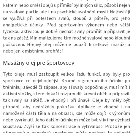
kafrem nebo směsí olejů s příměsí bylinných silic, působí nejen
na svalové partie, ale i na psychické uvolnění mysli. Nejčastěji
se využívá při bolestech svalů, kloubů a páteře, pro jeho
analgetické účinky. Před sportovním výkonem nebo větší
fyzickou aktivitou je dobré nechat svaly prohřát a připravit je
tak na zátěž. Minimalizujeme tím možné svalové nebo kloubní
poškození. Hřejivý olej můžeme použít k celkové masáži a
nebo jen k místnímu prohřátí.
Masážny olej pre športovcov
Tyto oleje musí zastoupit velkou řadu funkcí, aby byly pro
sportovce co nejvhodnější. Kromě regeneračního účinku po
tréninku, závodě či zápase, aby si svaly odpočinuly, musí mít i
aktivní složky, které dokáží rozproudit krevní oběh a připravit
tak svaly na zátěž. Je vhodný i při únavě. Oleje by měly být
přírodní, aby nedráždily pokožku. Aplikace je vhodná i na
namožené části těla a na oblasti, kde může dojít k výronům
nebo vyvrknutí. Jeho dalším účinkem může být vliv i na dýchací
soustavu. Zvýší se tak koncentrace a vytrvalost. Protože jen
připravený a odpočatý sportovec může podávat ty nejlepší