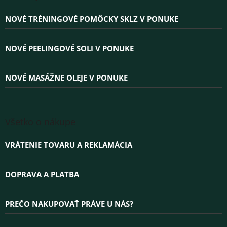
p
ä
NOVÉ TRÉNINGOVÉ POMÔCKY SKLZ V PONUKE
t
i
e
NOVÉ PEELINGOVÉ SOLI V PONUKE
NOVÉ MASÁŽNE OLEJE V PONUKE
Všetko o nákupe
VRÁTENIE TOVARU A REKLAMÁCIA
DOPRAVA A PLATBA
PREČO NAKUPOVAŤ PRÁVE U NÁS?