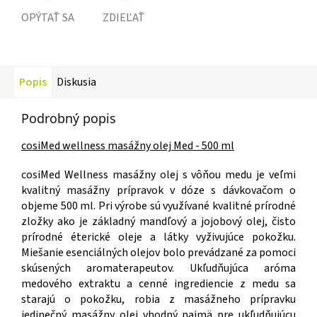
OPÝTAŤ SA
ZDIEĽAŤ
Popis
Diskusia
Podrobný popis
cosiMed wellness masážny olej Med - 500 ml
cosiMed Wellness masážny olej s vôňou medu je veľmi
kvalitný masážny prípravok v dóze s dávkovačom o
objeme 500 ml. Pri výrobe sú využívané kvalitné prírodné
zložky ako je základný mandľový a jojobový olej, čisto
prírodné éterické oleje a látky vyživujúce pokožku.
Miešanie esenciálných olejov bolo prevádzané za pomoci
skúsených aromaterapeutov. Ukľudňujúca aróma
medového extraktu a cenné ingrediencie z medu sa
starajú o pokožku, robia z masážneho prípravku
jedinečný masážny olej vhodný najmä pre ukľudňujúcu