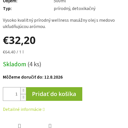
Objem
:
500ml
Typ
:
prírodný, detoxikačný
Vysoko kvalitný prírodný wellness masážny olej s medovo
ukľudňujúcou arómou.
€32,20
Jednotková
€64,40 / 1 l
cena:
Skladom
(4 ks)
Môžeme doručiť do:
12.8.2026
Pridať do košíka
Detailné informácie