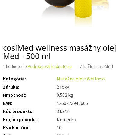
cosiMed wellness masážny olej
Med - 500 ml
Priemerné
Značka:
cosiMed
1 hodnotenie
Podrobnosti hodnotenia
hodnotenie
produktu
Kategória
:
Masážne oleje Wellness
je
Záruka
:
2 roky
5,0
z 5
Hmotnosť
:
0.502 kg
hviezdičiek.
EAN
:
4260273942605
Kód produktu
:
31573
Krajina pôvodu:
:
Nemecko
Ks v kartóne
:
10