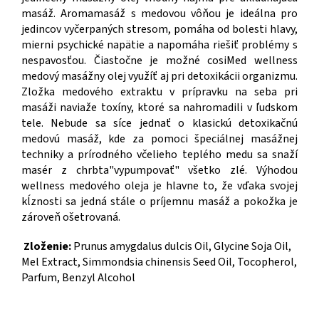
masáž. Aromamasáž s medovou vôňou je ideálna pro
jedincov vyčerpaných stresom, pomáha od bolesti hlavy,
mierni psychické napätie a napomáha riešiť problémy s
nespavosťou. Čiastočne je možné cosiMed wellness
medový masážny olej využíť aj pri detoxikácii organizmu.
Zložka medového extraktu v prípravku na seba pri
masáži naviaže toxíny, ktoré sa nahromadili v ľudskom
tele. Nebude sa síce jednať o klasickú detoxikačnú
medovú masáž, kde za pomoci špeciálnej masážnej
techniky a prírodného včelieho teplého medu sa snaží
masér z chrbta"vypumpovať" všetko zlé. Výhodou
wellness medového oleja je hlavne to, že vďaka svojej
kĺznosti sa jedná stále o príjemnu masáž a pokožka je
zároveň ošetrovaná.
Zloženie:
Prunus amygdalus dulcis Oil, Glycine Soja Oil,
Mel Extract, Simmondsia chinensis Seed Oil, Tocopherol,
Parfum, Benzyl Alcohol