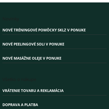
Z
á
Novinky
p
ä
NOVÉ TRÉNINGOVÉ POMÔCKY SKLZ V PONUKE
t
i
e
NOVÉ PEELINGOVÉ SOLI V PONUKE
NOVÉ MASÁŽNE OLEJE V PONUKE
Všetko o nákupe
VRÁTENIE TOVARU A REKLAMÁCIA
DOPRAVA A PLATBA