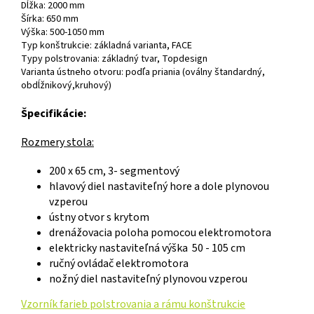
Dĺžka: 2000 mm
Šírka: 650 mm
Výška: 500-1050 mm
Typ konštrukcie: základná varianta, FACE
Typy polstrovania: základný tvar, Topdesign
Varianta ústneho otvoru: podľa priania (oválny štandardný,
obdĺžnikový,kruhový)
Špecifikácie:
Rozmery stola:
200 x 65 cm, 3- segmentový
hlavový diel nastaviteľný hore a dole plynovou
vzperou
ústny otvor s krytom
drenážovacia poloha pomocou elektromotora
elektricky nastaviteľná výška 50 - 105 cm
ručný ovládač elektromotora
nožný diel nastaviteľný plynovou vzperou
Vzorník farieb polstrovania a rámu konštrukcie