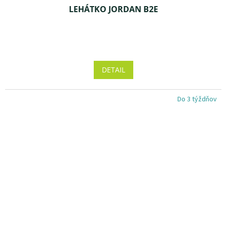
LEHÁTKO JORDAN B2E
Priemerné
hodnotenie
produktu
DETAIL
je
3,7
z 5
Do 3 týždňov
hviezdičiek.