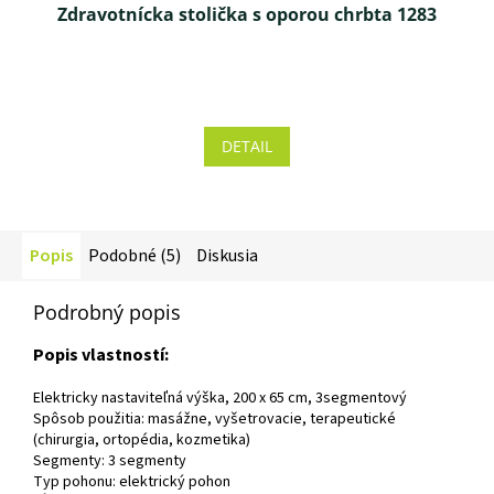
Zdravotnícka stolička s oporou chrbta 1283
Priemerné
hodnotenie
produktu
DETAIL
je
4,5
z 5
hviezdičiek.
Popis
Podobné (5)
Diskusia
Podrobný popis
Popis vlastností:
Elektricky nastaviteľná výška, 200 x 65 cm, 3segmentový
Spôsob použitia: masážne, vyšetrovacie, terapeutické
(chirurgia, ortopédia, kozmetika)
Segmenty: 3 segmenty
Typ pohonu: elektrický pohon