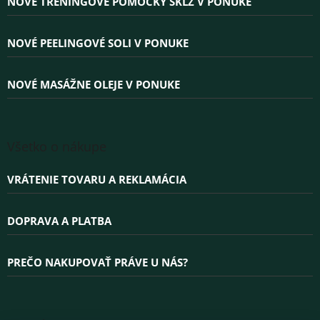
NOVÉ TRÉNINGOVÉ POMÔCKY SKLZ V PONUKE
t
i
e
NOVÉ PEELINGOVÉ SOLI V PONUKE
NOVÉ MASÁŽNE OLEJE V PONUKE
Všetko o nákupe
VRÁTENIE TOVARU A REKLAMÁCIA
DOPRAVA A PLATBA
PREČO NAKUPOVAŤ PRÁVE U NÁS?