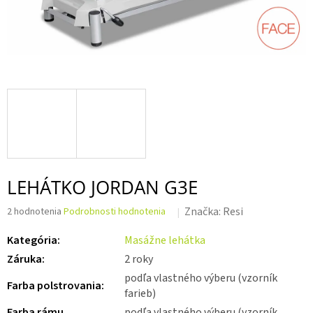
LEHÁTKO JORDAN G3E
Priemerné
Značka:
Resi
2 hodnotenia
Podrobnosti hodnotenia
hodnotenie
produktu
Kategória
:
Masážne lehátka
je
Záruka
:
2 roky
5,0
z 5
podľa vlastného výberu (vzorník
Farba polstrovania
:
hviezdičiek.
farieb)
Farba rámu
podľa vlastného výberu (vzorník