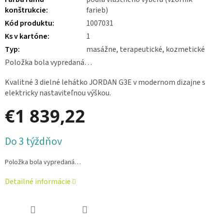
konštrukcie
:
farieb)
Kód produktu
:
1007031
Ks v kartóne
:
1
Typ
:
masážne, terapeutické, kozmetické
Položka bola vypredaná…
Kvalitné 3 dielné lehátko JORDAN G3E v modernom dizajne s
elektricky nastaviteľnou výškou.
€1 839,22
Jednotková
Do 3 týždňov
cena:
Položka bola vypredaná…
Detailné informácie