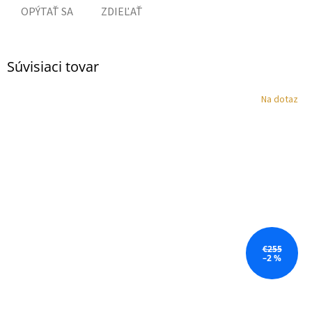
OPÝTAŤ SA
ZDIEĽAŤ
Súvisiaci tovar
Na dotaz
€255
–2 %