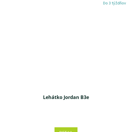
Do 3 týždňov
Lehátko Jordan B3e
Priemerné
hodnotenie
produktu