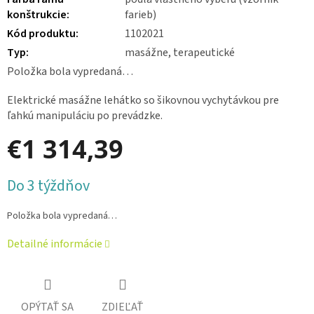
konštrukcie
:
farieb)
Kód produktu
:
1102021
Typ
:
masážne, terapeutické
Položka bola vypredaná…
Elektrické masážne lehátko so šikovnou vychytávkou pre
ľahkú manipuláciu po prevádzke.
€1 314,39
Jednotková
Do 3 týždňov
cena:
Položka bola vypredaná…
Detailné informácie
OPÝTAŤ SA
ZDIEĽAŤ