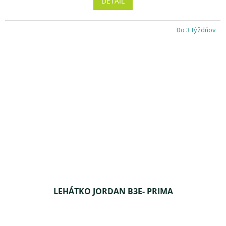
DETAIL
je
5,0
z 5
Do 3 týždňov
hviezdičiek.
LEHÁTKO JORDAN B3E- PRIMA
Priemerné