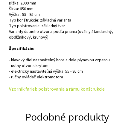
Dĺžka: 2000 mm
Šírka: 650 mm
Výška : 55 - 95 cm
Typ konštrukcie: základná varianta
Typ polstrovania: základný tvar
Varianty ústneho otvoru: podľa priania (oválny štandardný,
obdĺžnikový, kruhový)
Špecifikácie:
- hlavový diel nastaviteľný hore a dole plynovou vzperou
- ústny otvor s krytom
- elektricky nastaviteľná výška 55 - 95 cm
- ručný ovládač elektromotora
Vzorník farieb polstrovania a rámu konštrukcie
Podobné produkty