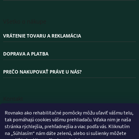
Všetko o nákupe
VRÁTENIE TOVARU A REKLAMÁCIA
DOPRAVA A PLATBA
PREČO NAKUPOVAŤ PRÁVE U NÁS?
Kontakt
INFO
@
WELLEA.SK
Rovnako ako rehabilitačné pomôcky môžu uľaviť vášmu telu,
tak pomáhajú cookies vášmu prehliadaču. Vďaka nim je naša
+420 800 200 900
stránka rýchlejšia, prehľadnejšia a viac podľa vás. Kliknutím
+420 602 112 602
na „Súhlasím“ nám dáte zelenú, alebo si sušienky môžete