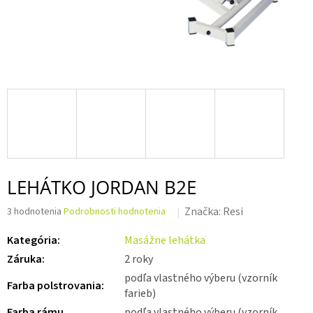
LEHÁTKO JORDAN B2E
Priemerné
Značka:
Resi
3 hodnotenia
Podrobnosti hodnotenia
hodnotenie
produktu
Kategória
:
Masážne lehátka
je
Záruka
:
2 roky
3,7
z 5
podľa vlastného výberu (vzorník
Farba polstrovania
:
hviezdičiek.
farieb)
Farba rámu
podľa vlastného výberu (vzorník