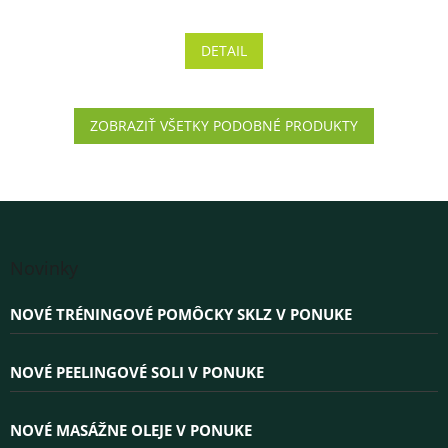
hodnotenie
produktu
DETAIL
je
5,0
z 5
hviezdičiek.
ZOBRAZIŤ VŠETKY PODOBNÉ PRODUKTY
Z
á
Novinky
p
ä
NOVÉ TRÉNINGOVÉ POMÔCKY SKLZ V PONUKE
t
i
e
NOVÉ PEELINGOVÉ SOLI V PONUKE
NOVÉ MASÁŽNE OLEJE V PONUKE