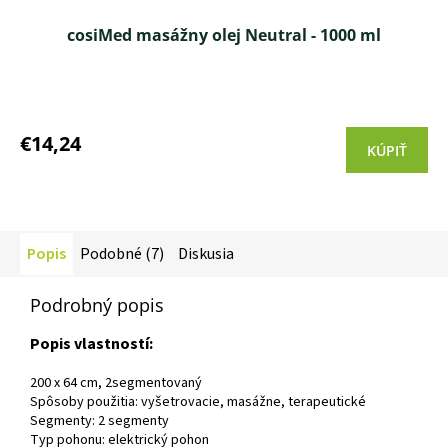
cosiMed masážny olej Neutral - 1000 ml
Priemerné
hodnotenie
produktu
€14,24
KÚPIŤ
je
3,3
z 5
hviezdičiek.
Popis
Podobné (7)
Diskusia
Podrobný popis
Popis vlastností:
200 x 64 cm, 2segmentovaný
Spôsoby použitia: vyšetrovacie, masážne, terapeutické
Segmenty: 2 segmenty
Typ pohonu: elektrický pohon