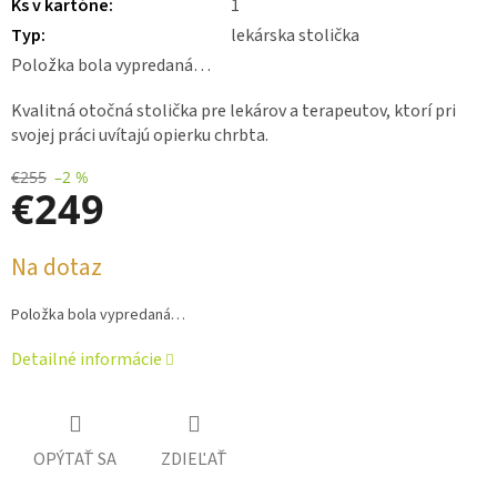
Ks v kartóne
:
1
Typ
:
lekárska stolička
Položka bola vypredaná…
Kvalitná otočná stolička pre lekárov a terapeutov, ktorí pri
svojej práci uvítajú opierku chrbta.
€255
–2 %
€249
Jednotková
Na dotaz
cena:
Položka bola vypredaná…
Detailné informácie
OPÝTAŤ SA
ZDIEĽAŤ