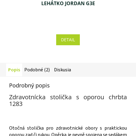
LEHÁTKO JORDAN G3E
Priemerné
hodnotenie
produktu
DETAIL
je
5,0
z 5
hviezdičiek.
Popis
Podobné (2)
Diskusia
Podrobný popis
Zdravotnícka stolička s oporou chrbta
1283
Otočná stolička pro zdravotnické obory s praktickou
oporou zad či rukou. Opěrka je pevně spojena se sedákem