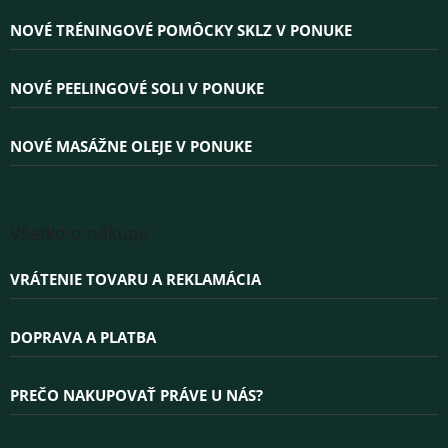
p
ä
NOVÉ TRÉNINGOVÉ POMÔCKY SKLZ V PONUKE
t
i
e
NOVÉ PEELINGOVÉ SOLI V PONUKE
NOVÉ MASÁŽNE OLEJE V PONUKE
Všetko o nákupe
VRÁTENIE TOVARU A REKLAMÁCIA
DOPRAVA A PLATBA
PREČO NAKUPOVAŤ PRÁVE U NÁS?