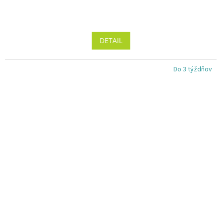
Priemerné
hodnotenie
produktu
DETAIL
je
5,0
z 5
Do 3 týždňov
hviezdičiek.