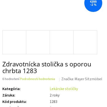
€255
–2 %
Zdravotnícka stolička s oporou
chrbta 1283
Priemerné
Značka:
Mayer Sitzmöbel
6 hodnotení
Podrobnosti hodnotenia
hodnotenie
produktu
Kategória
:
Lekárske stoličky
je
Záruka
:
2 roky
4,5
z 5
Kód produktu
:
1283
hviezdičiek.