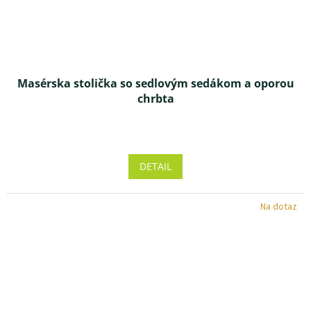
Masérska stolička so sedlovým sedákom a oporou
chrbta
Priemerné
hodnotenie
produktu
DETAIL
je
4,5
z 5
Na dotaz
hviezdičiek.