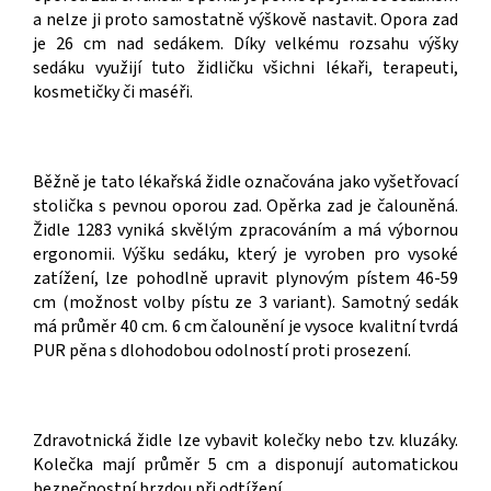
a nelze ji proto samostatně výškově nastavit. Opora zad
je 26 cm nad sedákem. Díky velkému rozsahu výšky
sedáku využijí tuto židličku všichni lékaři, terapeuti,
kosmetičky či maséři.
Běžně je tato lékařská židle označována jako vyšetřovací
stolička s pevnou oporou zad. Opěrka zad je čalouněná.
Židle 1283 vyniká skvělým zpracováním a má výbornou
ergonomii. Výšku sedáku, který je vyroben pro vysoké
zatížení, lze pohodlně upravit plynovým pístem 46-59
cm (možnost volby pístu ze 3 variant). Samotný sedák
má průměr 40 cm. 6 cm čalounění je vysoce kvalitní tvrdá
PUR pěna s dlohodobou odolností proti prosezení.
Zdravotnická židle lze vybavit kolečky nebo tzv. kluzáky.
Kolečka mají průměr 5 cm a disponují automatickou
bezpečnostní brzdou při odtížení