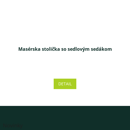
Masérska stolička so sedlovým sedákom
Priemerné
hodnotenie
produktu
DETAIL
je
4,5
z 5
hviezdičiek.
Z
á
Novinky