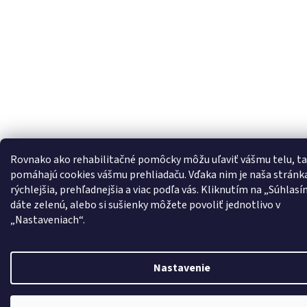
Rovnako ako rehabilitačné pomôcky môžu uľaviť vášmu telu, t
pomáhajú cookies vášmu prehliadaču. Vďaka nim je naša stránk
rýchlejšia, prehľadnejšia a viac podľa vás. Kliknutím na „Súhla
dáte zelenú, alebo si sušienky môžete povoliť jednotlivo v
„Nastaveniach“.
Nastavenie