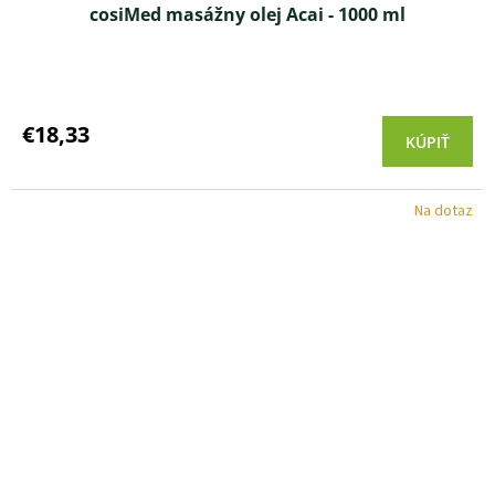
cosiMed masážny olej Acai - 1000 ml
Priemerné
hodnotenie
produktu
€18,33
KÚPIŤ
je
5,0
z 5
Na dotaz
hviezdičiek.