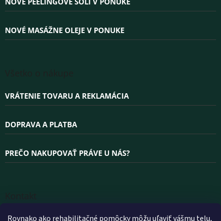
e
NOVÉ PEELINGOVÉ SOLI V PONUKE
NOVÉ MASÁŽNE OLEJE V PONUKE
Všetko o nákupe
VRÁTENIE TOVARU A REKLAMÁCIA
DOPRAVA A PLATBA
PREČO NAKUPOVAŤ PRÁVE U NÁS?
Kontakt
INFO
@
WELLEA.SK
Rovnako ako rehabilitačné pomôcky môžu uľaviť vášmu telu,