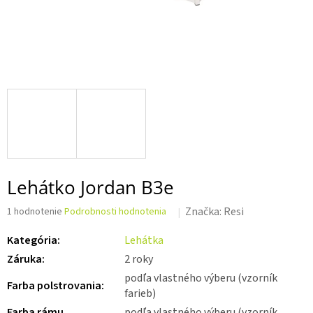
Lehátko Jordan B3e
Priemerné
Značka:
Resi
1 hodnotenie
Podrobnosti hodnotenia
hodnotenie
produktu
Kategória
:
Lehátka
je
Záruka
:
2 roky
5,0
z 5
podľa vlastného výberu (vzorník
Farba polstrovania
:
hviezdičiek.
farieb)
Farba rámu
podľa vlastného výberu (vzorník