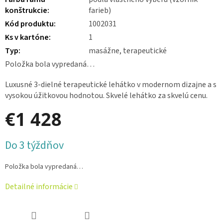
konštrukcie
:
farieb)
Kód produktu
:
1002031
Ks v kartóne
:
1
Typ
:
masážne, terapeutické
Položka bola vypredaná…
Luxusné 3-dielné terapeutické lehátko v modernom dizajne a s
vysokou úžitkovou hodnotou. Skvelé lehátko za skvelú cenu.
€1 428
Jednotková
Do 3 týždňov
cena:
Položka bola vypredaná…
Detailné informácie