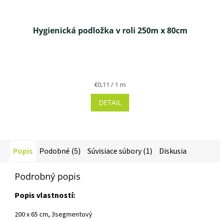
Hygienická podložka v roli 250m x 80cm
Priemerné
hodnotenie
produktu
Jednotková
€0,11 / 1 m
je
cena:
3,5
DETAIL
z 5
hviezdičiek.
Popis
Podobné (5)
Súvisiace súbory (1)
Diskusia
Podrobný popis
Popis vlastností:
200 x 65 cm, 3segmentový