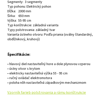
Segmenty: 3 segmenty
Typ pohonu: Elektrický pohon
Dĺžka: 2000 mm
Šírka: 650 mm
Výška: 55-95 cm
Typ konštrukcie: základná varianta
Typy polstrovania: základný tvar
Varianta ústneho otvoru: Podľa priania (oválny štandardný,
obdĺžnikový, kruhový)
Špecifikácie:
• hlavový diel nastaviteľný hore a dole plynovou vzperou
• ústny otvor s krytom
• elektricky nastaviteľná výška 55 - 95 cm
• ručný ovládač elektromotora
• poloha nôh nastaviteľná západkovým mechanizmom
Vzorník farieb polstrovania a rámu konštrukcie