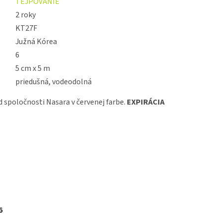
TEJPOVANIE
2 roky
KT27F
Južná Kórea
6
5 cm x 5 m
priedušná, vodeodolná
d spoločnosti Nasara v červenej farbe.
EXPIRÁCIA
6