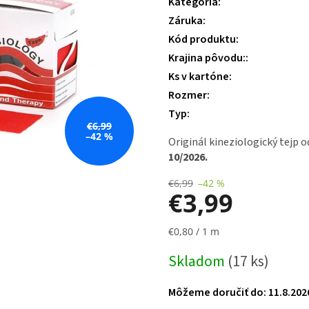
Kategória
:
je
Záruka
:
4,7
z 5
Kód produktu
:
hviezdičiek.
Krajina pôvodu:
:
Ks v kartóne
:
Rozmer
:
Typ
:
€6,99
–42 %
Originál kineziologický tejp o
10/2026.
€6,99
–42 %
€3,99
Jednotková
€0,80 / 1 m
cena:
Skladom
(17 ks)
Môžeme doručiť do:
11.8.202