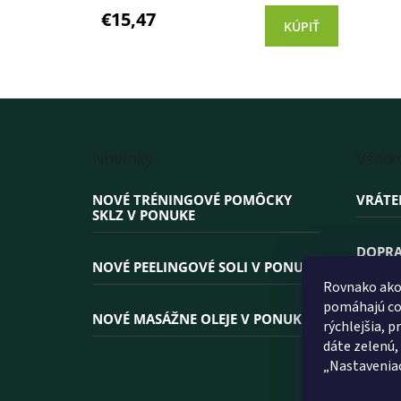
produktu
€15,47
KÚPIŤ
je
4,0
z 5
hviezdičiek.
Z
á
Novinky
Všetk
p
ä
NOVÉ TRÉNINGOVÉ POMÔCKY
VRÁTE
t
SKLZ V PONUKE
i
e
DOPRA
NOVÉ PEELINGOVÉ SOLI V PONUKE
Rovnako ako 
PREČO
pomáhajú coo
NOVÉ MASÁŽNE OLEJE V PONUKE
rýchlejšia, 
dáte zelenú,
„Nastavenia