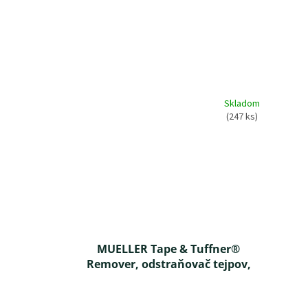
Skladom
(247 ks)
MUELLER Tape & Tuffner®
Remover, odstraňovač tejpov,
malý
Priemerné
hodnotenie