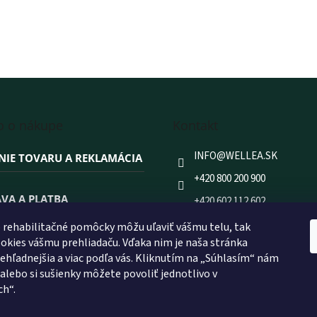
o o nákupe
Kontakt
INFO
@
WELLEA.SK
NIE TOVARU A REKLAMÁCIA
+420 800 200 900
VA A PLATBA
+420 602 112 602
FACEBOOK
rehabilitačné pomôcky môžu uľaviť vášmu telu, tak
 NAKUPOVAŤ PRÁVE U NÁS?
kies vášmu prehliadaču. Vďaka nim je naša stránka
WELLEA.SK
prehľadnejšia a viac podľa vás. Kliknutím na „Súhlasím“ nám
 alebo si sušienky môžete povoliť jednotlivo v
ch“.