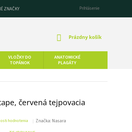
Prihlásenie
É ZNAČKY
NÁKUPNÝ
Prázdny košík
KOŠÍK
VLOŽKY DO
ANATOMICKÉ
TOPÁNOK
PLAGÁTY
ESENCIÁLNE
LNEOTERAPIA
OLEJE
ape, červená tejpovacia
Značka:
Nasara
osti hodnotenia