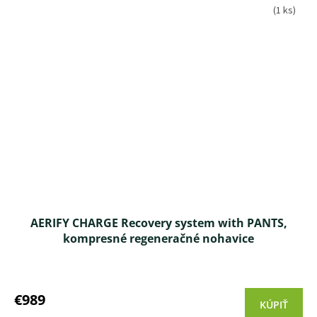
(1 ks)
AERIFY CHARGE Recovery system with PANTS,
kompresné regeneračné nohavice
Priemerné
hodnotenie
produktu
€989
KÚPIŤ
je