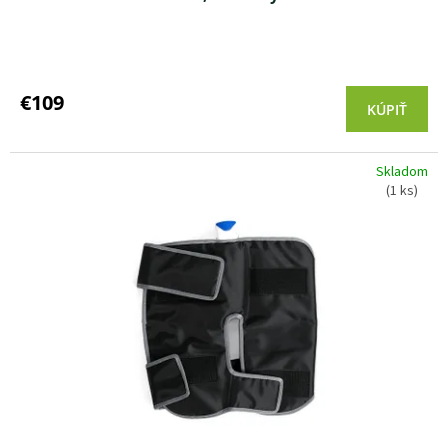
€109
KÚPIŤ
Skladom
(1 ks)