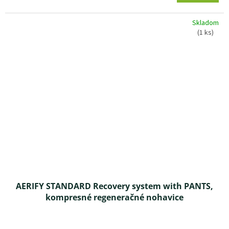
5,0
z 5
Skladom
hviezdičiek.
(1 ks)
AERIFY STANDARD Recovery system with PANTS,
kompresné regeneračné nohavice
Priemerné
hodnotenie