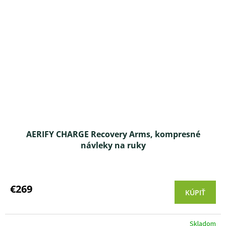
AERIFY CHARGE Recovery Arms, kompresné
návleky na ruky
Priemerné
hodnotenie
produktu
€269
KÚPIŤ
je
5,0
z 5
Skladom
hviezdičiek.