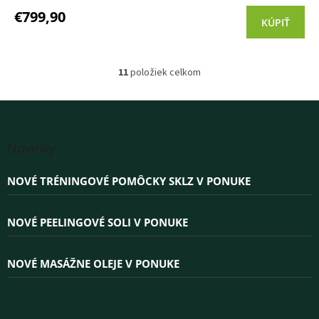
produktu
€799,90
KÚPIŤ
je
5,0
z 5
hviezdičiek.
11
položiek celkom
O
v
l
á
Z
d
á
a
Novinky
p
c
i
ä
NOVÉ TRÉNINGOVÉ POMÔCKY SKLZ V PONUKE
e
t
p
i
r
e
NOVÉ PEELINGOVÉ SOLI V PONUKE
v
k
y
NOVÉ MASÁŽNE OLEJE V PONUKE
v
ý
p
i