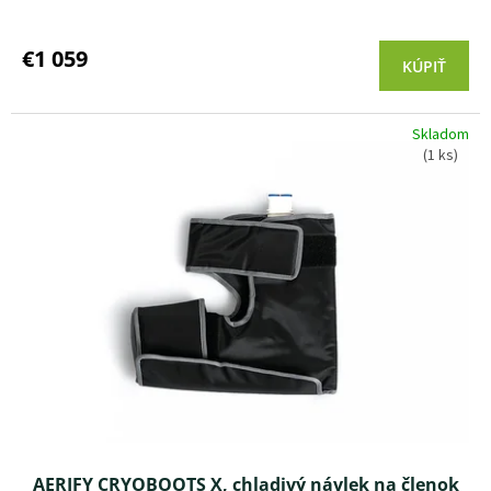
Priemerné
hodnotenie
produktu
€1 059
KÚPIŤ
je
5,0
z 5
Skladom
hviezdičiek.
(1 ks)
AERIFY CRYOBOOTS X, chladivý návlek na členok