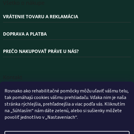
s
Všetko o nákupe
u
VRÁTENIE TOVARU A REKLAMÁCIA
DOPRAVA A PLATBA
PREČO NAKUPOVAŤ PRÁVE U NÁS?
Kontakt
INFO
@
WELLEA.SK
Rovnako ako rehabilitačné pomôcky môžu uľaviť vášmu telu,
tak pomáhajú cookies vášmu prehliadaču. Vďaka nim je naša
+420 800 200 900
stránka rýchlejšia, prehľadnejšia a viac podľa vás. Kliknutím
+420 602 112 602
na „Súhlasím“ nám dáte zelenú, alebo si sušienky môžete
povoliť jednotlivo v „Nastaveniach“.
FACEBOOK
WELLEA.SK