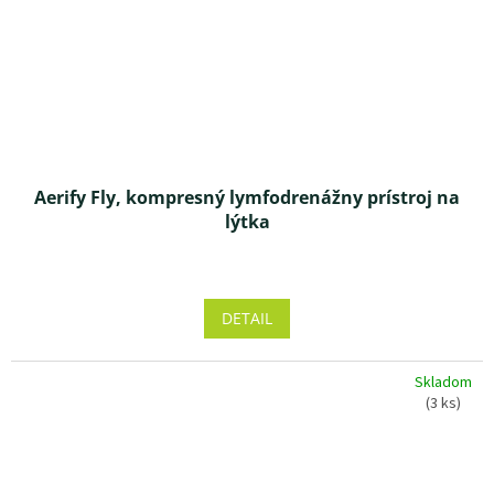
Aerify Fly, kompresný lymfodrenážny prístroj na
lýtka
Priemerné
hodnotenie
produktu
DETAIL
je
5,0
z 5
Skladom
hviezdičiek.
(3 ks)