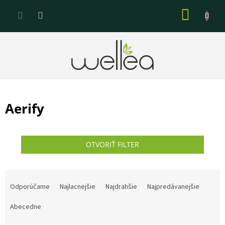
Prejsť
NÁKU
na
KOŠÍK
obsah
Aerify
OTVORIŤ FILTER
R
a
Odporúčame
Najlacnejšie
Najdrahšie
Najpredávanejšie
d
e
Abecedne
n