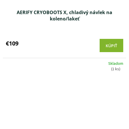
AERIFY CRYOBOOTS X, chladivý návlek na
koleno/lakeť
€109
KÚPIŤ
Skladom
(1 ks)