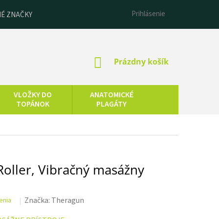
Prihlásenie
É ZNAČKY
NÁKUPNÝ
Prázdny košík
KOŠÍK
VLOŽKY DO
ANATOMICKÉ
TOPÁNOK
PLAGÁTY
ESENCIÁLNE
LNEOTERAPIA
OLEJE
oller, Vibračný masážny
Značka:
Theragun
enia