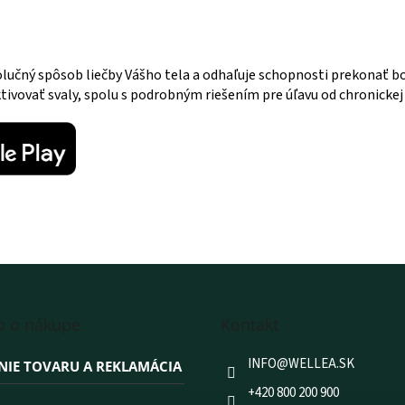
olučný spôsob liečby Vášho tela a odhaľuje schopnosti prekonať b
ivovať svaly, spolu s podrobným riešením pre úľavu od chronickej 
o o nákupe
Kontakt
INFO
@
WELLEA.SK
NIE TOVARU A REKLAMÁCIA
+420 800 200 900