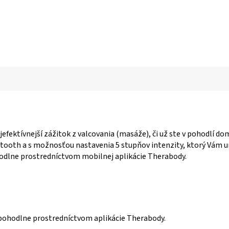
efektívnejší zážitok z valcovania (masáže), či už ste v pohodlí do
tooth a s možnosťou nastavenia 5 stupňov intenzity, ktorý Vám um
hodlne prostredníctvom mobilnej aplikácie Therabody.
u pohodlne prostredníctvom aplikácie Therabody.