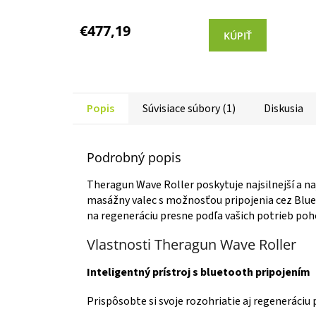
Priemerné
hodnotenie
produktu
€477,19
KÚPIŤ
je
5,0
z 5
hviezdičiek.
Popis
Súvisiace súbory (1)
Diskusia
Podrobný popis
Theragun Wave Roller poskytuje najsilnejší a naj
masážny valec s možnosťou pripojenia cez Blue
na regeneráciu presne podľa vašich potrieb po
Vlastnosti Theragun Wave Roller
Inteligentný prístroj s bluetooth pripojením
Prispôsobte si svoje rozohriatie aj regeneráci