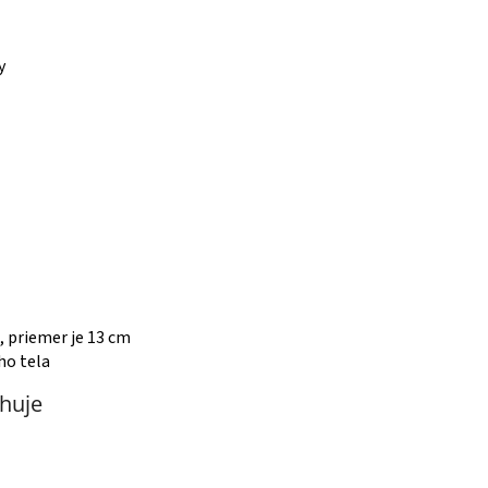
y
, priemer je 13 cm
ho tela
huje