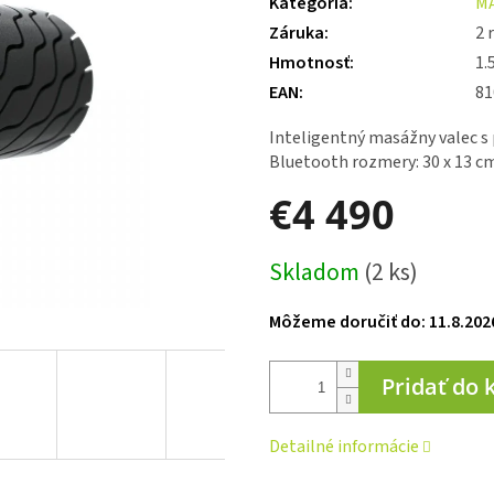
Kategória
:
M
je
Záruka
:
2 
5,0
z 5
Hmotnosť
:
1.
hviezdičiek.
EAN
:
81
Inteligentný masážny valec s
Bluetooth rozmery: 30 x 13 cm
€4 490
Jednotková
Skladom
(2 ks)
cena:
Môžeme doručiť do:
11.8.202
Pridať do 
Detailné informácie