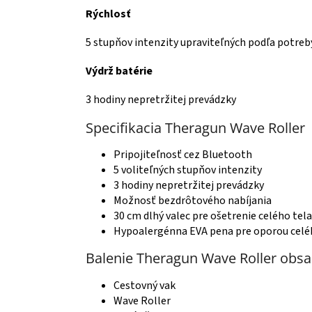
Rýchlosť
5 stupňov intenzity upraviteľných podľa potreb
Výdrž batérie
3 hodiny nepretržitej prevádzky
Specifikacia Theragun Wave Roller
Pripojiteľnosť cez Bluetooth
5 voliteľných stupňov intenzity
3 hodiny nepretržitej prevádzky
Možnosť bezdrôtového nabíjania
30 cm dlhý valec pre ošetrenie celého tela
Hypoalergénna EVA pena pre oporou celé
Balenie Theragun Wave Roller obsa
Cestovný vak
Wave Roller