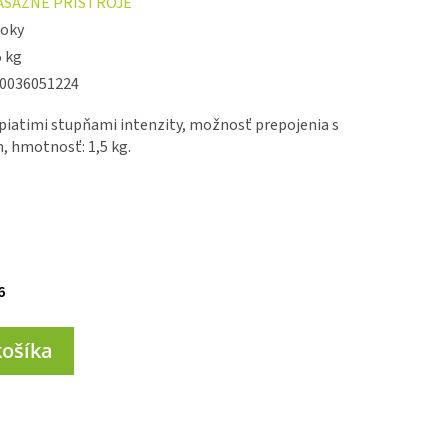
ASÁŽNE PRÍSTROJE
roky
5 kg
0036051224
 piatimi stupňami intenzity, možnosť prepojenia s
, hmotnosť: 1,5 kg.
6
košíka