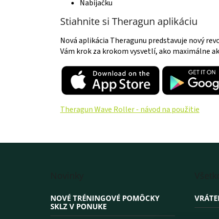
Nabíjačku
Stiahnite si Theragun aplikáciu
Nová aplikácia Theragunu predstavuje nový rev
Vám krok za krokom vysvetlí, ako maximálne akt
Theragun Wave Roller - návod na použitie
Z
á
Novinky
Všetk
p
ä
NOVÉ TRÉNINGOVÉ POMÔCKY
VRÁTE
t
SKLZ V PONUKE
i