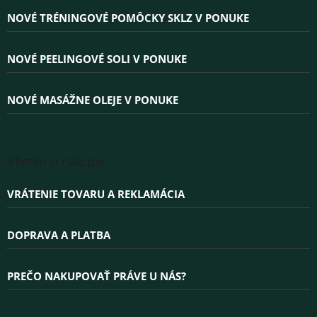
ä
NOVÉ TRÉNINGOVÉ POMÔCKY SKLZ V PONUKE
t
i
e
NOVÉ PEELINGOVÉ SOLI V PONUKE
NOVÉ MASÁŽNE OLEJE V PONUKE
Všetko o nákupe
VRÁTENIE TOVARU A REKLAMÁCIA
DOPRAVA A PLATBA
PREČO NAKUPOVAŤ PRÁVE U NÁS?