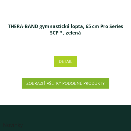
THERA-BAND gymnastická lopta, 65 cm Pro Series
SCP™ , zelená
Priemerné
hodnotenie
produktu
DETAIL
je
5,0
z 5
hviezdičiek.
ZOBRAZIŤ VŠETKY PODOBNÉ PRODUKTY
Z
á
Novinky
p