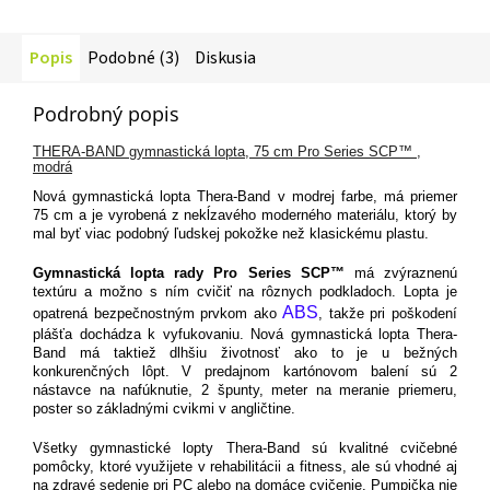
Popis
Podobné (3)
Diskusia
Podrobný popis
THERA-BAND gymnastická lopta, 75 cm Pro Series SCP™ ,
modrá
Nová gymnastická lopta Thera-Band v modrej farbe, má priemer
75 cm a je vyrobená z nekĺzavého moderného materiálu, ktorý by
mal byť viac podobný ľudskej pokožke než klasickému plastu.
Gymnastická lopta rady Pro Series SCP™
má zvýraznenú
textúru a možno s ním cvičiť na rôznych podkladoch. Lopta je
ABS
opatrená bezpečnostným prvkom ako
, takže pri poškodení
plášťa dochádza k vyfukovaniu. Nová gymnastická lopta Thera-
Band má taktiež dlhšiu životnosť ako to je u bežných
konkurenčných lôpt. V predajnom kartónovom balení sú 2
nástavce na nafúknutie, 2 špunty, meter na meranie priemeru,
poster so základnými cvikmi v angličtine.
Všetky gymnastické lopty Thera-Band sú kvalitné cvičebné
pomôcky, ktoré využijete v rehabilitácii a fitness, ale sú vhodné aj
na zdravé sedenie pri PC alebo na domáce cvičenie. Pumpička nie