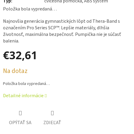
Typ
:
cvičebná pomôcka, ABS systém
Položka bola vypredaná…
Najnovšia generácia gymnastických lôpt od Thera-Band s
označením Pro Series SCP™. Lepšie materiály, dlhšia
životnosť, maximálna bezpečnosť. Pumpička nie je súčasť
balenia.
€32,61
Jednotková
Na dotaz
cena:
Položka bola vypredaná…
Detailné informácie
OPÝTAŤ SA
ZDIEĽAŤ