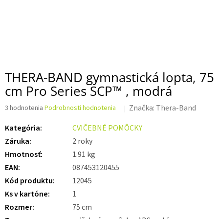
THERA-BAND gymnastická lopta, 75
cm Pro Series SCP™ , modrá
Priemerné
Značka:
Thera-Band
3 hodnotenia
Podrobnosti hodnotenia
hodnotenie
produktu
Kategória
:
CVIČEBNÉ POMÔCKY
je
Záruka
:
2 roky
5,0
z 5
Hmotnosť
:
1.91 kg
hviezdičiek.
EAN
:
087453120455
Kód produktu
:
12045
Ks v kartóne
:
1
Rozmer
:
75 cm