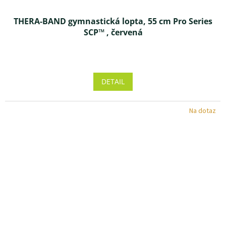
THERA-BAND gymnastická lopta, 55 cm Pro Series
SCP™ , červená
Priemerné
hodnotenie
produktu
DETAIL
je
5,0
z 5
Na dotaz
hviezdičiek.