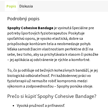
Popis
Diskusia
Podrobný popis
Spophy Cohesive Bandage
je vyvinutá špeciálne pre
potreby športových fyzioterapeutov. Poskytuje
spoľahlivú oporu, je vysoko elastická, dobre sa
prispôsobuje kontúram tela a neobmedzuje pohyb.
Vďaka samodržiacim vlastnostiam perfektne drží na
sebe, bez toho, aby sa prichytávala k vlasom či pokožke
– jej aplikácia aj odstránenie je rýchle a komfortné.
To, čo ju odlišuje od bežných kohezívnych bandáží, je jej
biologická odbúrateľnosť. Pri každodennej práci vo
fyzioterapii už nemusíte robiť kompromis medzi
výkonom a zodpovednosťou – Spophy ponúka oboje.
Prečo si kúpiť Spophy Cohesive Bandage?
Vysoká pružnosť a priľnavosť