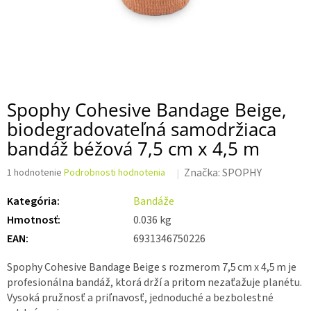
Spophy Cohesive Bandage Beige,
biodegradovateľná samodržiaca
bandáž béžová 7,5 cm x 4,5 m
Priemerné
Značka:
SPOPHY
1 hodnotenie
Podrobnosti hodnotenia
hodnotenie
produktu
Kategória
:
Bandáže
je
Hmotnosť
:
0.036 kg
5,0
z 5
EAN
:
6931346750226
hviezdičiek.
Spophy Cohesive Bandage Beige s rozmerom 7,5 cm x 4,5 m je
profesionálna bandáž, ktorá drží a pritom nezaťažuje planétu.
Vysoká pružnosť a priľnavosť, jednoduché a bezbolestné