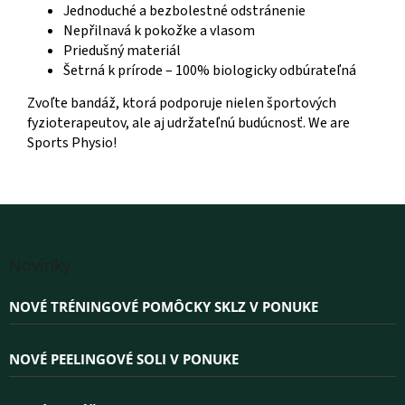
Jednoduché a bezbolestné odstránenie
Nepřilnavá k pokožke a vlasom
Priedušný materiál
Šetrná k prírode – 100% biologicky odbúrateľná
Zvoľte bandáž, ktorá podporuje nielen športových
fyzioterapeutov, ale aj udržateľnú budúcnosť. We are
Sports Physio!
Z
á
Novinky
p
ä
NOVÉ TRÉNINGOVÉ POMÔCKY SKLZ V PONUKE
t
i
e
NOVÉ PEELINGOVÉ SOLI V PONUKE