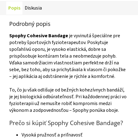
Popis
Diskusia
Podrobný popis
Spophy Cohesive Bandage
je vyvinutá špeciálne pre
potreby športových fyzioterapeutov. Poskytuje
spoľahlivú oporu, je vysoko elastická, dobre sa
prispôsobuje kontúram tela a neobmedzuje pohyb.
Vďaka samodržiacim vlastnostiam perfektne drží na
sebe, bez toho, aby sa prichytávala k vlasom či pokožke
– jej aplikácia aj odstránenie je rýchle a komfortné.
To, čo ju však odlišuje od bežných kohezívnych bandáží,
je jej biologická odbúrateľnosť. Pri každodennej práci vo
fyzioterapii už nemusíte robiť kompromis medzi
výkonom a zodpovednosťou – Spophy ponúka oboje.
Prečo si kúpiť Spophy Cohesive Bandage?
Vysoká pružnosť a priľnavosť