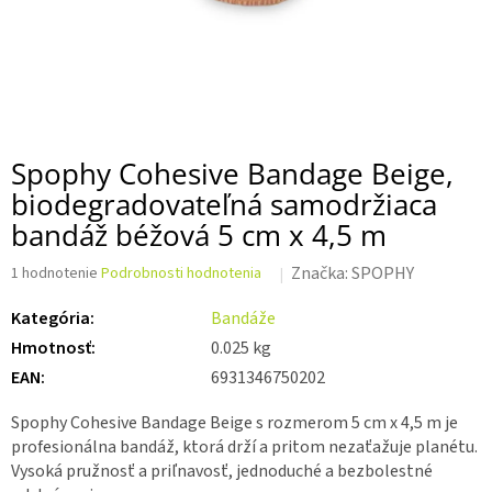
Spophy Cohesive Bandage Beige,
biodegradovateľná samodržiaca
bandáž béžová 5 cm x 4,5 m
Priemerné
Značka:
SPOPHY
1 hodnotenie
Podrobnosti hodnotenia
hodnotenie
produktu
Kategória
:
Bandáže
je
Hmotnosť
:
0.025 kg
5,0
z 5
EAN
:
6931346750202
hviezdičiek.
Spophy Cohesive Bandage Beige s rozmerom 5 cm x 4,5 m je
profesionálna bandáž, ktorá drží a pritom nezaťažuje planétu.
Vysoká pružnosť a priľnavosť, jednoduché a bezbolestné