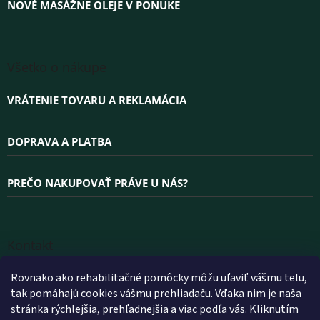
NOVÉ MASÁŽNE OLEJE V PONUKE
Všetko o nákupe
VRÁTENIE TOVARU A REKLAMÁCIA
DOPRAVA A PLATBA
PREČO NAKUPOVAŤ PRÁVE U NÁS?
Kontakt
INFO
@
WELLEA.SK
Rovnako ako rehabilitačné pomôcky môžu uľaviť vášmu telu,
tak pomáhajú cookies vášmu prehliadaču. Vďaka nim je naša
+420 800 200 900
stránka rýchlejšia, prehľadnejšia a viac podľa vás. Kliknutím