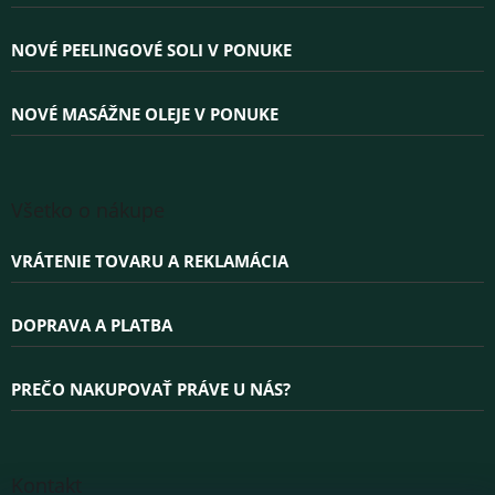
t
i
e
NOVÉ PEELINGOVÉ SOLI V PONUKE
NOVÉ MASÁŽNE OLEJE V PONUKE
Všetko o nákupe
VRÁTENIE TOVARU A REKLAMÁCIA
DOPRAVA A PLATBA
PREČO NAKUPOVAŤ PRÁVE U NÁS?
Kontakt