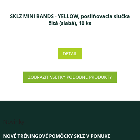
SKLZ MINI BANDS - YELLOW, posilňovacia slučka
žltá (slabá), 10 ks
Priemerné
hodnotenie
produktu
DETAIL
je
3,0
z 5
hviezdičiek.
ZOBRAZIŤ VŠETKY PODOBNÉ PRODUKTY
Z
á
Novinky
p
ä
NOVÉ TRÉNINGOVÉ POMÔCKY SKLZ V PONUKE