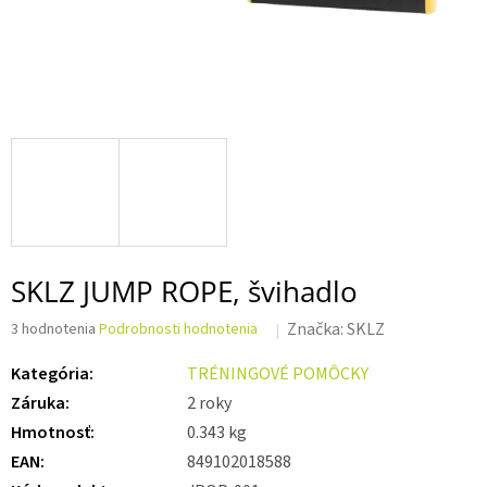
SKLZ JUMP ROPE, švihadlo
Priemerné
Značka:
SKLZ
3 hodnotenia
Podrobnosti hodnotenia
hodnotenie
produktu
Kategória
:
TRÉNINGOVÉ POMÔCKY
je
Záruka
:
2 roky
3,3
z 5
Hmotnosť
:
0.343 kg
hviezdičiek.
EAN
:
849102018588