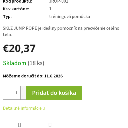
Kód produktu
:
JROP-001
Ks v kartóne
:
1
Typ
:
tréningová pomôcka
SKLZ JUMP ROPE je ideálny pomocník na precvičenie celého
tela.
€20,37
Jednotková
Skladom
(18 ks)
cena:
Môžeme doručiť do:
11.8.2026
Pridať do košíka
Detailné informácie