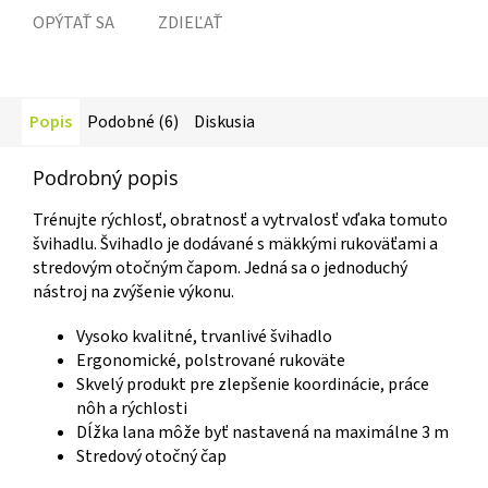
OPÝTAŤ SA
ZDIEĽAŤ
Popis
Podobné (6)
Diskusia
Podrobný popis
Trénujte rýchlosť, obratnosť a vytrvalosť vďaka tomuto
švihadlu. Švihadlo je dodávané s mäkkými rukoväťami a
stredovým otočným čapom. Jedná sa o jednoduchý
nástroj na zvýšenie výkonu.
Vysoko kvalitné, trvanlivé švihadlo
Ergonomické, polstrované rukoväte
Skvelý produkt pre zlepšenie koordinácie, práce
nôh a rýchlosti
Dĺžka lana môže byť nastavená na maximálne 3 m
Stredový otočný čap