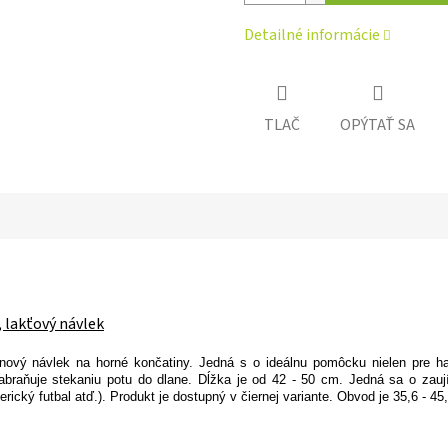
Detailné informácie
TLAČ
OPÝTAŤ SA
 lakťový návlek
ový návlek na horné končatiny. Jedná s o ideálnu pomôcku nielen pre ha
 zabraňuje stekaniu potu do dlane. Dĺžka je od 42 - 50 cm. Jedná sa o z
rický futbal atď.). Produkt je dostupný v čiernej variante. Obvod je 35,6 - 4