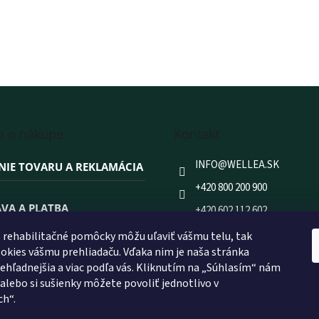
o o nákupe
Kontakt
INFO
@
WELLEA.SK
NIE TOVARU A REKLAMÁCIA
+420 800 200 900
VA A PLATBA
+420 602 112 602
FACEBOOK
rehabilitačné pomôcky môžu uľaviť vášmu telu, tak
 NAKUPOVAŤ PRÁVE U NÁS?
kies vášmu prehliadaču. Vďaka nim je naša stránka
WELLEA.SK
prehľadnejšia a viac podľa vás. Kliknutím na „Súhlasím“ nám
 alebo si sušienky môžete povoliť jednotlivo v
ch“.