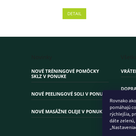
hodnotenie
produktu
DETAIL
je
4,3
z 5
hviezdičiek.
Z
á
Novinky
Všetk
p
ä
NOVÉ TRÉNINGOVÉ POMÔCKY
VRÁTE
t
SKLZ V PONUKE
i
e
DOPRA
NOVÉ PEELINGOVÉ SOLI V PONUKE
Rovnako ako 
PREČO
pomáhajú coo
NOVÉ MASÁŽNE OLEJE V PONUKE
rýchlejšia, 
dáte zelenú,
„Nastavenia