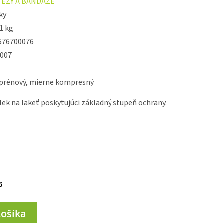
ÉZY A BANDÁŽE
ky
1 kg
676700076
007
prénový, mierne kompresný
lek na lakeť poskytujúci základný stupeň ochrany.
6
košíka