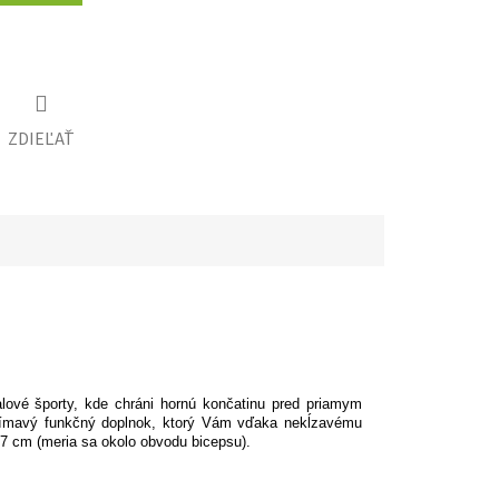
ZDIEĽAŤ
lové športy, kde chráni hornú končatinu pred priamym
aujímavý funkčný doplnok, ktorý Vám vďaka nekĺzavému
5,7 cm (meria sa okolo obvodu bicepsu).