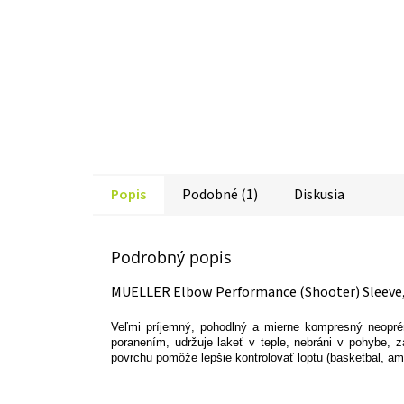
Popis
Podobné (1)
Diskusia
Podrobný popis
MUELLER Elbow Performance (Shooter) Sleeve,
Veľmi príjemný, pohodlný a mierne kompresný neoprén
poranením, udržuje lakeť v teple, nebráni v pohybe,
povrchu pomôže lepšie kontrolovať loptu (basketbal, ame