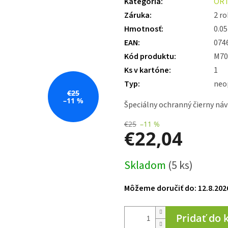
Kategória
:
ORT
je
Záruka
:
2 ro
5,0
z 5
Hmotnosť
:
0.05
hviezdičiek.
EAN
:
074
Kód produktu
:
M70
Ks v kartóne
:
1
Typ
:
neo
€25
–11 %
Špeciálny ochranný čierny náv
€25
–11 %
€22,04
Jednotková
Skladom
(5 ks)
cena:
Môžeme doručiť do:
12.8.202
Pridať do 