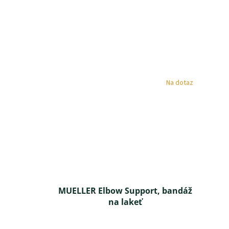
Na dotaz
MUELLER Elbow Support, bandáž
na lakeť
Priemerné