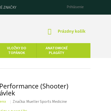
Prihlásenie
É ZNAČKY
NÁKUPNÝ
Prázdny košík
KOŠÍK
VLOŽKY DO
ANATOMICKÉ
TOPÁNOK
PLAGÁTY
ESENCIÁLNE
LNEOTERAPIA
OLEJE
Performance (Shooter)
návlek
Značka:
Mueller Sports Medicine
enia