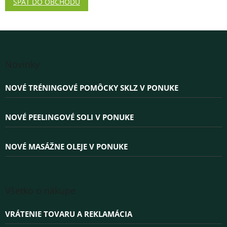
SPÄŤ DO OBCHODU
Z
á
Novinky
p
ä
NOVÉ TRÉNINGOVÉ POMÔCKY SKLZ V PONUKE
t
i
e
NOVÉ PEELINGOVÉ SOLI V PONUKE
NOVÉ MASÁŽNE OLEJE V PONUKE
Všetko o nákupe
VRÁTENIE TOVARU A REKLAMÁCIA