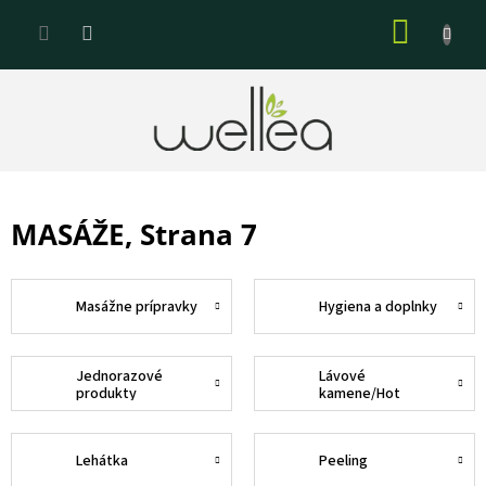
Prejsť
NÁKU
na
KOŠÍK
obsah
MASÁŽE
, Strana 7
Masážne prípravky
Hygiena a doplnky
Jednorazové
Lávové
produkty
kamene/Hot
Stones
Lehátka
Peeling