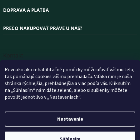
DOPRAVA A PLATBA
PREČO NAKUPOVAŤ PRÁVE U NÁS?
Kontakt
INFO
@
WELLEA.SK
Rovnako ako rehabilitačné pomôcky môžu uľaviť vášmu telu,
tak pomáhajú cookies vášmu prehliadaču. Vďaka nim je naša
+420 800 200 900
stránka rýchlejšia, prehľadnejšia a viac podľa vás. Kliknutím
+420 602 112 602
na „Súhlasím“ nám dáte zelenú, alebo si sušienky môžete
povoliť jednotlivo v „Nastaveniach“.
FACEBOOK
WELLEA.SK
Nastavenie
Vytvoril Shoptet
Súhlasím