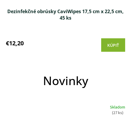
Dezinfekčné obrúsky CaviWipes 17,5 cm x 22,5 cm,
45 ks
Priemerné
hodnotenie
produktu
€12,20
KÚPIŤ
je
5,0
z 5
hviezdičiek.
Novinky
Skladom
(27 ks)