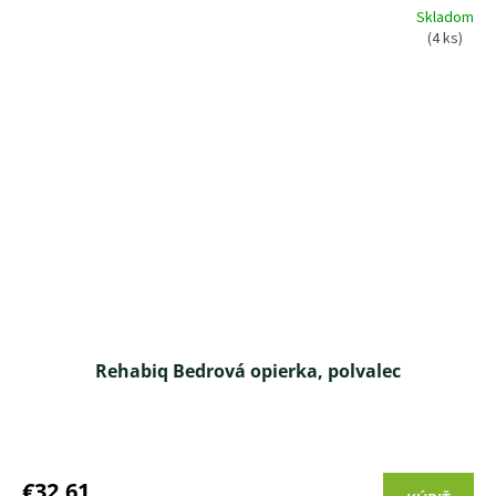
Skladom
hviezdičiek.
(4 ks)
Rehabiq Bedrová opierka, polvalec
Priemerné
hodnotenie
produktu
€32,61