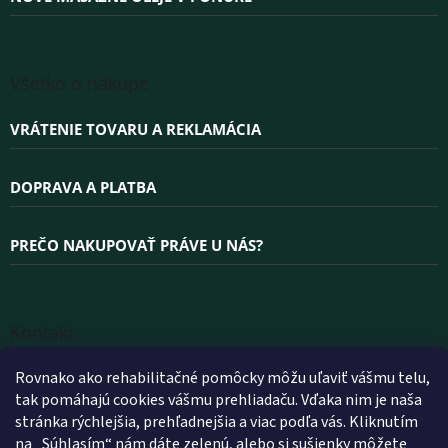
Všetko o nákupe
VRÁTENIE TOVARU A REKLAMÁCIA
DOPRAVA A PLATBA
PREČO NAKUPOVAŤ PRÁVE U NÁS?
Kontakt
INFO
@
WELLEA.SK
Rovnako ako rehabilitačné pomôcky môžu uľaviť vášmu telu,
tak pomáhajú cookies vášmu prehliadaču. Vďaka nim je naša
+420 800 200 900
stránka rýchlejšia, prehľadnejšia a viac podľa vás. Kliknutím
+420 602 112 602
na „Súhlasím“ nám dáte zelenú, alebo si sušienky môžete