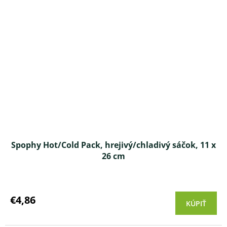
Spophy Hot/Cold Pack, hrejivý/chladivý sáčok, 11 x
26 cm
Priemerné
hodnotenie
produktu
€4,86
KÚPIŤ
je
5,0
z 5