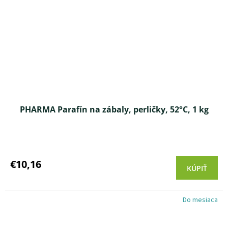
PHARMA Parafín na zábaly, perličky, 52°C, 1 kg
Priemerné
hodnotenie
produktu
€10,16
KÚPIŤ
je
4,5
z 5
Do mesiaca
hviezdičiek.