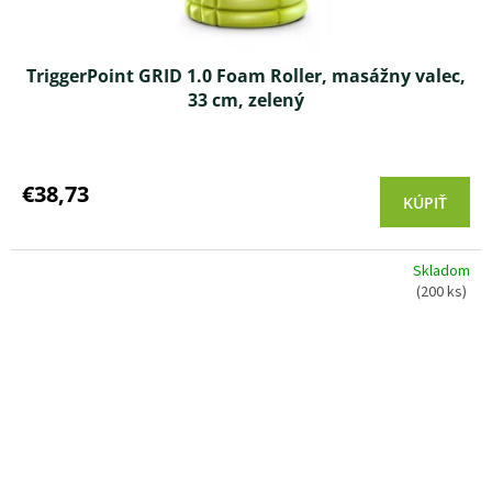
TriggerPoint GRID 1.0 Foam Roller, masážny valec,
33 cm, zelený
Priemerné
hodnotenie
produktu
€38,73
KÚPIŤ
je
5,0
z 5
Skladom
hviezdičiek.
(200 ks)