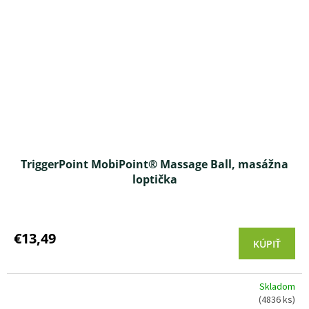
TriggerPoint MobiPoint® Massage Ball, masážna
loptička
Priemerné
hodnotenie
produktu
€13,49
KÚPIŤ
je
5,0
z 5
Skladom
hviezdičiek.
(4836 ks)