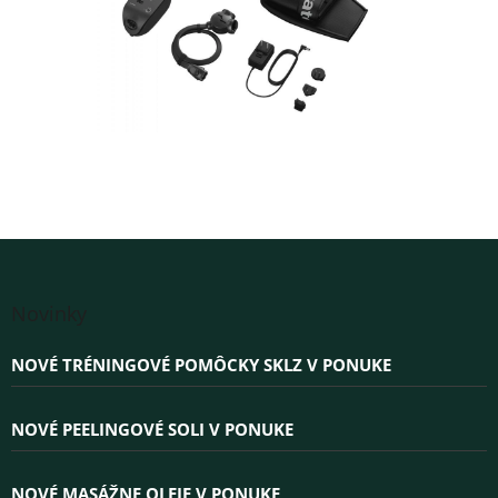
Z
á
Novinky
p
ä
NOVÉ TRÉNINGOVÉ POMÔCKY SKLZ V PONUKE
t
i
e
NOVÉ PEELINGOVÉ SOLI V PONUKE
NOVÉ MASÁŽNE OLEJE V PONUKE