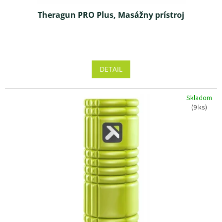
Theragun PRO Plus, Masážny prístroj
Priemerné
hodnotenie
produktu
DETAIL
je
5,0
z 5
Skladom
hviezdičiek.
(9 ks)