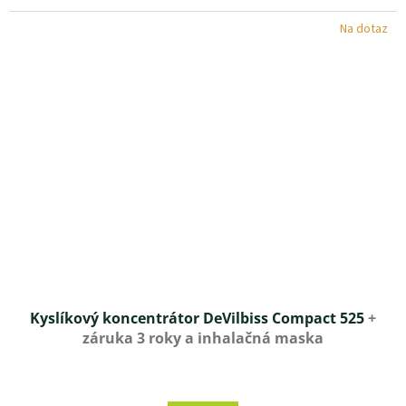
z 5
Na dotaz
hviezdičiek.
Kyslíkový koncentrátor DeVilbiss Compact 525
+
záruka 3 roky a inhalačná maska
Priemerné
hodnotenie