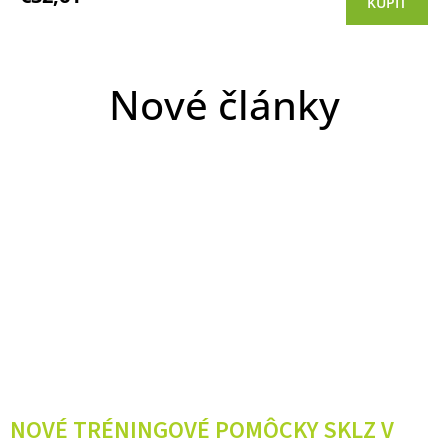
KÚPIŤ
je
5,0
z 5
hviezdičiek.
Nové články
NOVÉ TRÉNINGOVÉ POMÔCKY SKLZ V