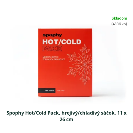
v
a
Skladom
l
(4836 ks)
i
t
n
é
m
a
s
á
ž
n
e
Spophy Hot/Cold Pack, hrejivý/chladivý sáčok, 11 x
26 cm
p
r
Priemerné