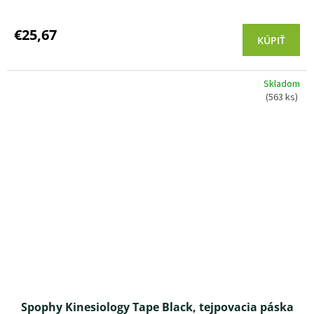
Priemerné
hodnotenie
produktu
€25,67
KÚPIŤ
je
5,0
z 5
Skladom
hviezdičiek.
(563 ks)
Spophy Kinesiology Tape Black, tejpovacia páska