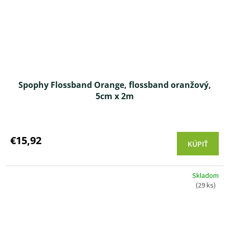
Spophy Flossband Orange, flossband oranžový,
5cm x 2m
Priemerné
hodnotenie
produktu
€15,92
KÚPIŤ
je
4,9
z 5
Skladom
hviezdičiek.
(29 ks)