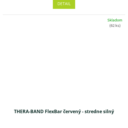
produktu
DETAIL
je
3,4
z 5
Skladom
hviezdičiek.
(62 ks)
THERA-BAND FlexBar červený - stredne silný