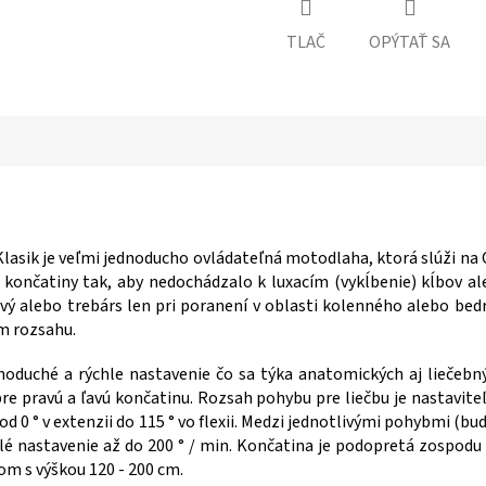
TLAČ
OPÝTAŤ SA
lasik je veľmi jednoducho ovládateľná motodlaha, ktorá slúži na
b končatiny tak, aby nedochádzalo k luxacím (vykĺbenie) kĺbov a
ý alebo trebárs len pri poranení v oblasti kolenného alebo bed
om rozsahu.
duché a rýchle nastavenie čo sa týka anatomických aj liečebný
re pravú a ľavú končatinu. Rozsah pohybu pre liečbu je nastavit
od 0 ° v extenzii do 115 ° vo flexii. Medzi jednotlivými pohybmi (buď
ulé nastavenie až do 200 ° / min. Končatina je podopretá zospod
tom s výškou 120 - 200 cm.