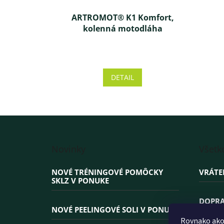
ARTROMOT® K1 Komfort,
kolenná motodláha
Priemerné
hodnotenie
produktu
DETAIL
je
4,0
z 5
hviezdičiek.
Z
á
Novinky
Všetk
p
ä
NOVÉ TRÉNINGOVÉ POMÔCKY
VRÁTE
t
SKLZ V PONUKE
i
e
DOPRA
NOVÉ PEELINGOVÉ SOLI V PONUKE
Rovnako ako 