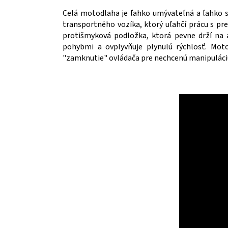
Celá motodlaha je ľahko umývateľná a ľahko s
transportného vozíka, ktorý uľahčí prácu s pr
protišmyková podložka, ktorá pevne drží na
pohybmi a ovplyvňuje plynulú rýchlosť. Mot
"zamknutie" ovládača pre nechcenú manipuláciu