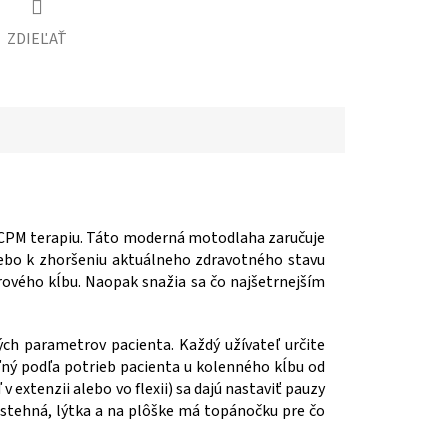
ZDIEĽAŤ
 CPM terapiu. Táto moderná motodlaha zaručuje
lebo k zhoršeniu aktuálneho zdravotného stavu
rového kĺbu. Naopak snažia sa čo najšetrnejším
ch parametrov pacienta. Každý užívateľ určite
eľný podľa potrieb pacienta u kolenného kĺbu od
 v extenzii alebo vo flexii) sa dajú nastaviť pauzy
u stehná, lýtka a na plôške má topánočku pre čo