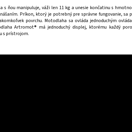
a s ňou manipuluje, váži len 11 kg a unesie končatinu s hmotno
enášaním. Príkon, ktorý je potrebný pre správne fungovanie, sa p
 akomkoľvek povrchu. Motodlaha sa ovláda jednoduchým ovládač
odlaha Artromot® má jednoduchý displej, ktorému každý poroz
 s prístrojom.