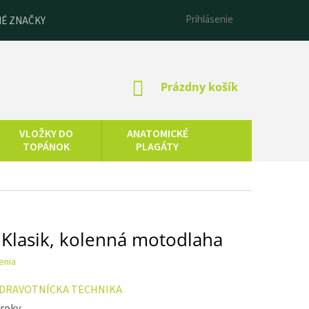
Prihlásenie
É ZNAČKY
NÁKUPNÝ
Prázdny košík
KOŠÍK
VLOŽKY DO
ANATOMICKÉ
TOPÁNOK
PLAGÁTY
ESENCIÁLNE
LNEOTERAPIA
OLEJE
lasik, kolenná motodlaha
enia
DRAVOTNÍCKA TECHNIKA
 roky