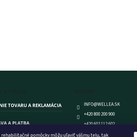
o o nákupe
Kontakt
INFO
@
WELLEA.SK
NIE TOVARU A REKLAMÁCIA
+420 800 200 900
VA A PLATBA
+420 602 112 602
FACEBOOK
rehabilitačné pomôcky môžu uľaviť vášmu telu, tak