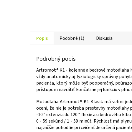
Popis
Podobné (1)
Diskusia
Podrobný popis
Artromot® K1 - kolenné a bedrové motodlaha K
vždy anatomicky aj fyziologicky správny pohy
pacienta, ktorý môže byť pooperačný, poúrazov
prístupom navrátiť končatine jej funkciu v pln
Motodlaha Artromot® K1 Klasik má veľmi jedno
ocení, že nie je potreba prestavby motodlahy p
-10 ° extenzia do 120 ° flexie a u bedrového kĺbu 
0 - 59 sekúnd / 1 - 59 minút. Rýchlosť má plyn
najväčšie pohodlie pri cvičení. Je určená pacien