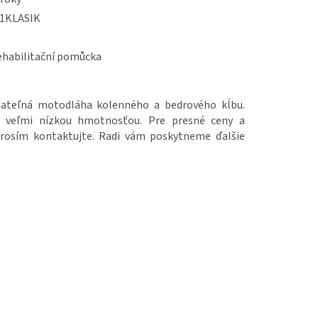
1KLASIK
ehabilitační pomůcka
ateľná motodláha kolenného a bedrového kĺbu.
 veľmi nízkou hmotnosťou. Pre presné ceny a
 prosím kontaktujte. Radi vám poskytneme ďalšie