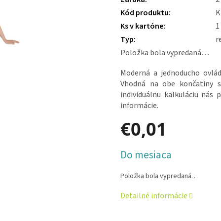
3,4
Kód produktu
:
K
z 5
hviezdičiek.
Ks v kartóne
:
1
Typ
:
r
Položka bola vypredaná…
Moderná a jednoducho ovlád
Vhodná na obe končatiny s
individuálnu kalkuláciu nás
informácie.
€0,01
Jednotková
Do mesiaca
cena:
Položka bola vypredaná…
Detailné informácie