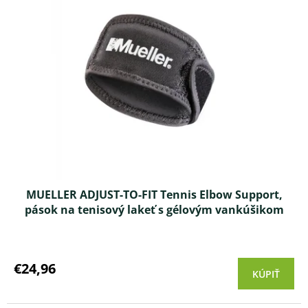
MUELLER ADJUST-TO-FIT Tennis Elbow Support,
pások na tenisový lakeť s gélovým vankúšikom
Priemerné
hodnotenie
produktu
€24,96
KÚPIŤ
je
3,8
z 5