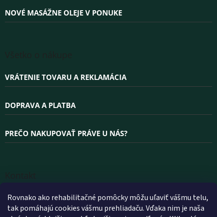
y
NOVÉ MASÁŽNE OLEJE V PONUKE
v
ý
p
i
s
Všetko o nákupe
u
VRÁTENIE TOVARU A REKLAMÁCIA
DOPRAVA A PLATBA
PREČO NAKUPOVAŤ PRÁVE U NÁS?
Kontakt
INFO
@
WELLEA.SK
Rovnako ako rehabilitačné pomôcky môžu uľaviť vášmu telu,
tak pomáhajú cookies vášmu prehliadaču. Vďaka nim je naša
+420 800 200 900