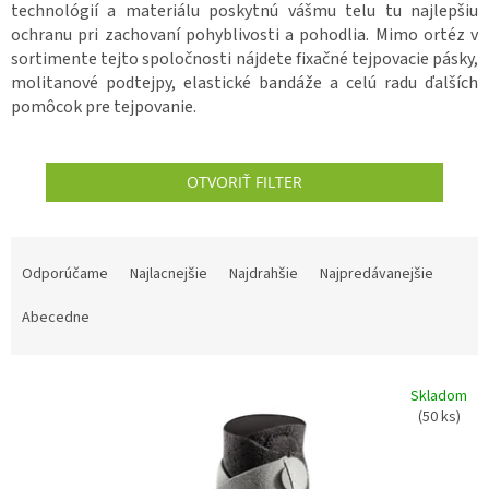
technológií a materiálu poskytnú vášmu telu tu najlepšiu
ochranu pri zachovaní pohyblivosti a pohodlia. Mimo ortéz v
sortimente tejto spoločnosti nájdete fixačné tejpovacie pásky,
molitanové podtejpy, elastické bandáže a celú radu ďalších
pomôcok pre tejpovanie.
OTVORIŤ FILTER
R
a
Odporúčame
Najlacnejšie
Najdrahšie
Najpredávanejšie
d
e
Abecedne
n
i
V
e
Skladom
ý
p
(50 ks)
p
r
i
o
s
d