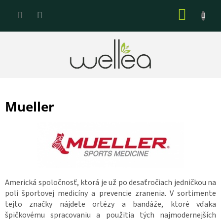
Prejsť
NÁKU
na
KOŠÍK
obsah
Mueller
Americká spoločnosť, ktorá je už po desaťročiach jedničkou na
poli športovej medicíny a prevencie zranenia. V sortimente
tejto značky nájdete ortézy a bandáže, ktoré vďaka
špičkovému spracovaniu a použitia tých najmodernejších