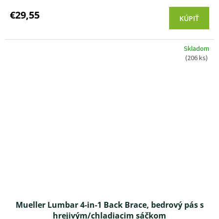
€29,55
KÚPIŤ
Skladom
(206 ks)
Mueller Lumbar 4-in-1 Back Brace, bedrový pás s
hrejivým/chladiacim sáčkom