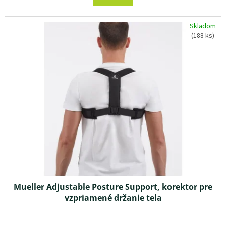
je
4,3
z 5
Skladom
hviezdičiek.
(188 ks)
Mueller Adjustable Posture Support, korektor pre
vzpriamené držanie tela