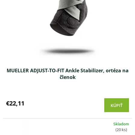
p
u
r
k
o
t
d
o
u
v
k
t
o
v
MUELLER ADJUST-TO-FIT Ankle Stabilizer, ortéza na
členok
Priemerné
hodnotenie
produktu
€22,11
KÚPIŤ
je
4,3
z 5
Skladom
hviezdičiek.
(20 ks)