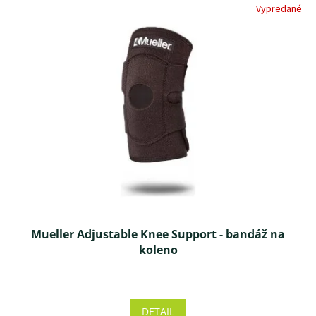
Vypredané
hviezdičiek.
Mueller Adjustable Knee Support - bandáž na
koleno
Priemerné
hodnotenie
produktu
DETAIL