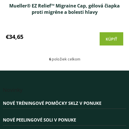
Mueller® EZ Relief™ Migraine Cap, gélová čiapka
proti migréne a bolesti hlavy
€34,65
KÚPIŤ
6
položiek celkom
O
v
l
á
Z
d
á
a
Novinky
p
c
i
ä
NOVÉ TRÉNINGOVÉ POMÔCKY SKLZ V PONUKE
e
t
p
i
r
e
NOVÉ PEELINGOVÉ SOLI V PONUKE
v
k