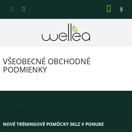
Prejsť
NÁKU
na
KOŠÍK
obsah
VŠEOBECNÉ OBCHODNÉ
PODMIENKY
Z
á
Novinky
p
ä
NOVÉ TRÉNINGOVÉ POMÔCKY SKLZ V PONUKE
t