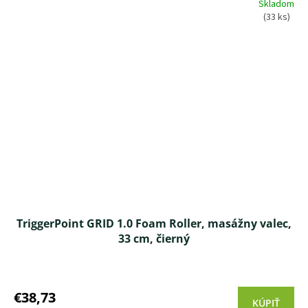
Skladom
(33 ks)
TriggerPoint GRID 1.0 Foam Roller, masážny valec,
33 cm, čierný
Priemerné
hodnotenie
produktu
€38,73
KÚPIŤ
je