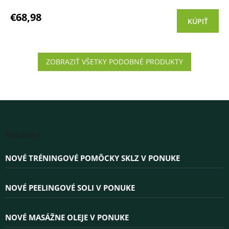
€68,98
KÚPIŤ
ZOBRAZIŤ VŠETKY PODOBNÉ PRODUKTY
Z
á
Novinky
p
ä
NOVÉ TRÉNINGOVÉ POMÔCKY SKLZ V PONUKE
t
i
e
NOVÉ PEELINGOVÉ SOLI V PONUKE
NOVÉ MASÁŽNE OLEJE V PONUKE