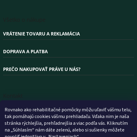
Všetko o nákupe
VRÁTENIE TOVARU A REKLAMÁCIA
DOPRAVA A PLATBA
PREČO NAKUPOVAŤ PRÁVE U NÁS?
Kontakt
INFO
@
WELLEA.SK
Rovnako ako rehabilitačné pomôcky môžu uľaviť vášmu telu,
tak pomáhajú cookies vášmu prehliadaču. Vďaka nim je naša
+420 800 200 900
stránka rýchlejšia, prehľadnejšia a viac podľa vás. Kliknutím
+420 602 112 602
na „Súhlasím“ nám dáte zelenú, alebo si sušienky môžete
povoliť jednotlivo v „Nastaveniach“.