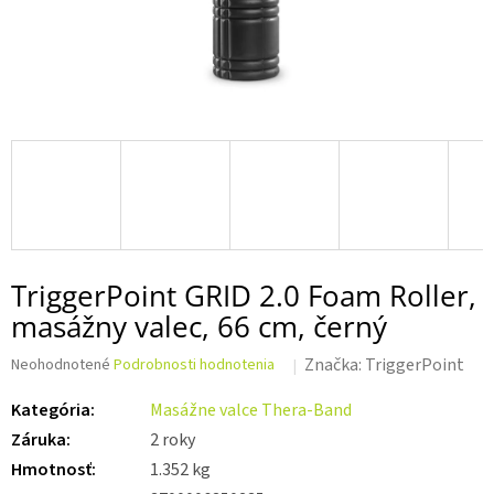
TriggerPoint GRID 2.0 Foam Roller,
masážny valec, 66 cm, černý
Priemerné
Značka:
TriggerPoint
Neohodnotené
Podrobnosti hodnotenia
hodnotenie
produktu
Kategória
:
Masážne valce Thera-Band
je
Záruka
:
2 roky
0,0
z 5
Hmotnosť
:
1.352 kg
hviezdičiek.