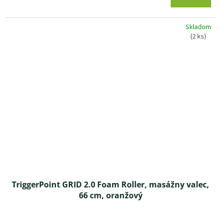
5,0
z 5
Skladom
hviezdičiek.
(2 ks)
TriggerPoint GRID 2.0 Foam Roller, masážny valec,
66 cm, oranžový