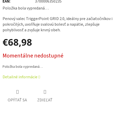
EAN
:
3700006350235
Položka bola vypredaná…
Penový valec TriggerPoint GRID 2.0, ideálny pre začiatočníkov i
pokročilých, uvoľňuje svalovú bolesť a napätie, zlepšuje
pohyblivosť a zvyšuje krvný obeh.
€68,98
Jednotková
Momentálne nedostupné
cena:
Položka bola vypredaná…
Detailné informácie
OPÝTAŤ SA
ZDIEĽAŤ