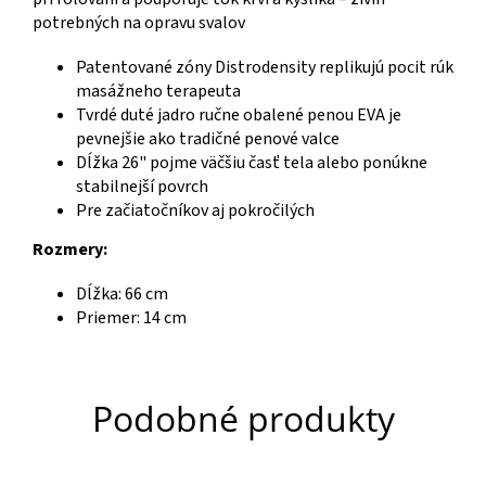
potrebných na opravu svalov
Patentované zóny Distrodensity replikujú pocit rúk
masážneho terapeuta
Tvrdé duté jadro ručne obalené penou EVA je
pevnejšie ako tradičné penové valce
Dĺžka 26" pojme väčšiu časť tela alebo ponúkne
stabilnejší povrch
Pre začiatočníkov aj pokročilých
Rozmery:
Dĺžka: 66 cm
Priemer: 14 cm
Podobné produkty