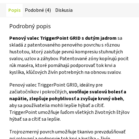
Popis
Podobné (4)
Diskusia
Podrobný popis
Penový valec TriggerPoint GRID s dutým jadrom
sa
skladá z patentovaného penového povrchu s rôznou
hustotou, ktorý zaisťuje pevnú kompresiu stuhnutých
svalov, uzlov a záhybov. Patentované zóny kopírujú pocit
rúk maséra, ktoré pomáhajú podporovať tok krvi a
kyslíka, kľúčových živín potrebných na obnovu svalov.
Penový valec TriggerPoint GRID, ideálny pre
začiatočníkov i pokročilých,
uvoľňuje svalovú bolesť a
napätie, zlepšuje pohyblivosť a zvyšuje krvný obeh
,
aby sa používatelia mohli lepšie hýbať a cítiť.
TriggerPoint umožňuje ľuďom všetkých životných štýlov
hýbať sa a cítiť sa lepšie.
Trojrozmerný povrch umožňuje tkanivo prevzdušňovať
pri rolovaní a podporuje tok krvi a kyslíka – živín