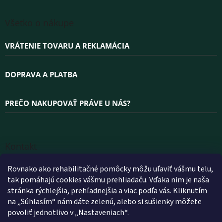
Všetko o nákupe
VRÁTENIE TOVARU A REKLAMÁCIA
DOPRAVA A PLATBA
PREČO NAKUPOVAŤ PRÁVE U NÁS?
Kontakt
INFO
@
WELLEA.SK
Rovnako ako rehabilitačné pomôcky môžu uľaviť vášmu telu,
tak pomáhajú cookies vášmu prehliadaču. Vďaka nim je naša
+420 800 200 900
stránka rýchlejšia, prehľadnejšia a viac podľa vás. Kliknutím
+420 602 112 602
na „Súhlasím“ nám dáte zelenú, alebo si sušienky môžete
povoliť jednotlivo v „Nastaveniach“.
FACEBOOK