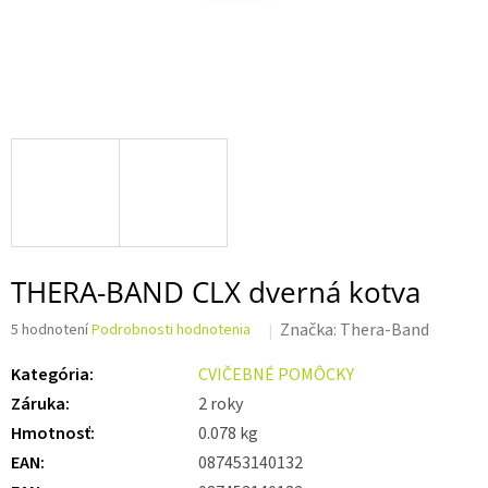
THERA-BAND CLX dverná kotva
Priemerné
Značka:
Thera-Band
5 hodnotení
Podrobnosti hodnotenia
hodnotenie
produktu
Kategória
:
CVIČEBNÉ POMÔCKY
je
Záruka
:
2 roky
3,8
z 5
Hmotnosť
:
0.078 kg
hviezdičiek.
EAN
:
087453140132