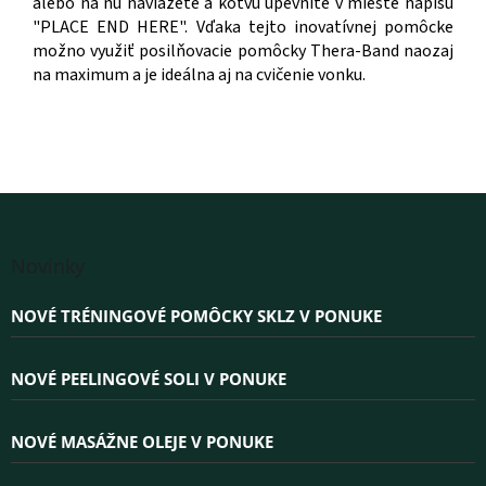
alebo na ňu naviažete a kotvu upevníte v mieste nápisu
"PLACE END HERE". Vďaka tejto inovatívnej pomôcke
možno využiť posilňovacie pomôcky Thera-Band naozaj
na maximum a je ideálna aj na cvičenie vonku.
Z
á
Novinky
p
ä
NOVÉ TRÉNINGOVÉ POMÔCKY SKLZ V PONUKE
t
i
e
NOVÉ PEELINGOVÉ SOLI V PONUKE
NOVÉ MASÁŽNE OLEJE V PONUKE