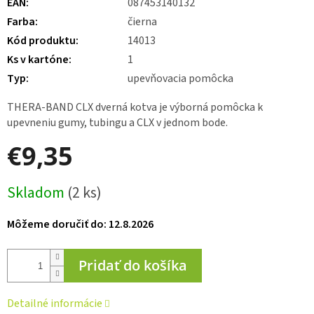
EAN
:
087453140132
Farba
:
čierna
Kód produktu
:
14013
Ks v kartóne
:
1
Typ
:
upevňovacia pomôcka
THERA-BAND CLX dverná kotva je výborná pomôcka k
upevneniu gumy, tubingu a CLX v jednom bode.
€9,35
Jednotková
Skladom
(2 ks)
cena:
Môžeme doručiť do:
12.8.2026
Pridať do košíka
Detailné informácie