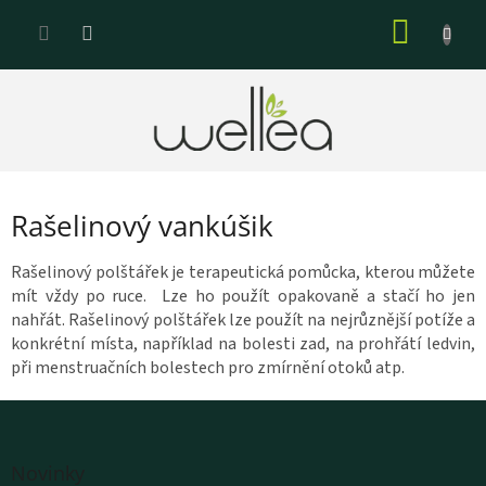
Prejsť
NÁKU
na
KOŠÍK
obsah
Rašelinový vankúšik
Rašelinový polštářek je terapeutická pomůcka, kterou můžete
mít vždy po ruce. Lze ho použít opakovaně a stačí ho jen
nahřát. Rašelinový polštářek lze použít na nejrůznější potíže a
konkrétní místa, například na bolesti zad, na prohřátí ledvin,
při menstruačních bolestech pro zmírnění otoků atp.
Z
á
Novinky