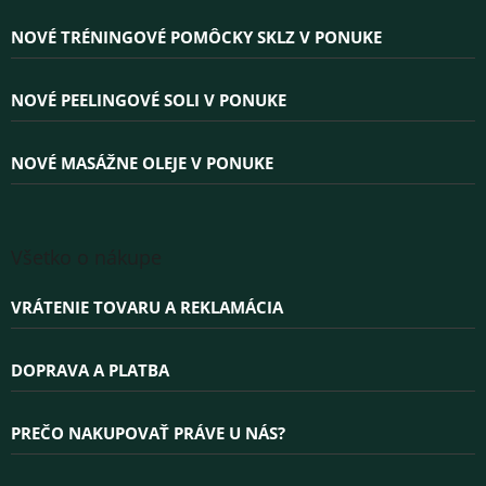
p
ä
NOVÉ TRÉNINGOVÉ POMÔCKY SKLZ V PONUKE
t
i
e
NOVÉ PEELINGOVÉ SOLI V PONUKE
NOVÉ MASÁŽNE OLEJE V PONUKE
Všetko o nákupe
VRÁTENIE TOVARU A REKLAMÁCIA
DOPRAVA A PLATBA
PREČO NAKUPOVAŤ PRÁVE U NÁS?