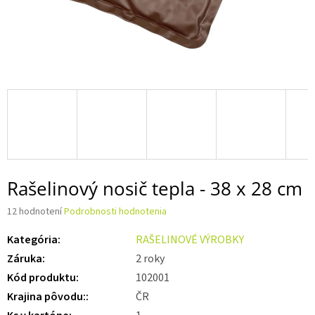
Rašelinový nosič tepla - 38 x 28 cm
Priemerné
12 hodnotení
Podrobnosti hodnotenia
hodnotenie
produktu
Kategória
:
RAŠELINOVÉ VÝROBKY
je
Záruka
:
2 roky
3,6
Kód produktu
:
102001
z 5
hviezdičiek.
Krajina pôvodu:
:
ČR