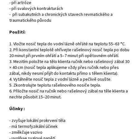
- při artróze
- při svalových kontrakturách
- při subakutních a chronických stavech revmatického a
traumatického původu
Použití:
1. Vložte nosič tepla do vodní lázně ohřáté na teplotu 55–63 °C.
2. Při konstantní teplotě ohřívejte rašelinový nosič tepla po dobu
20 minut při prvním ohřátí a 5–7 minut při opětovném ohřátí.
3. Mezitím položte na tělo klienta ručník nebo rašelinový zábal 30
× 40 cm (nosič tepla aplikujeme vždy přes ručník nebo přes
zábal, nikdy nesmí přijít do kontaktu přímo s tělem klienta).
4. Vytáhněte nosič tepla z vodní lázně a pečlivě osušte.
5. Zkontrolujte teplotu rašelinového nosiče tepla.
6. Přiložte nosič na ručník nebo rašelinový zábal na těle klienta a
nechte působit 15–20 minut.
Účinky :
- zvyšuje lokální prokrvení těla
- má termofyzikální účinek
- změkčuje vazivo
- uvolňuje svalové napětí