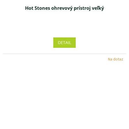
Hot Stones ohrevový prístroj veľký
Priemerné
hodnotenie
produktu
DETAIL
je
4,6
z 5
Na dotaz
hviezdičiek.