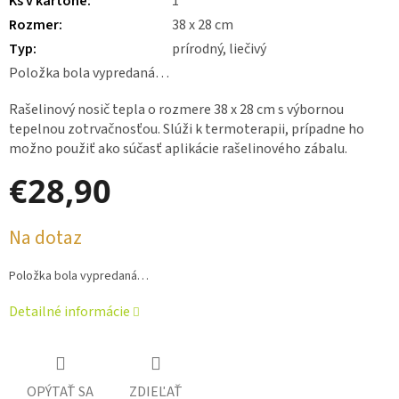
Ks v kartóne
:
1
Rozmer
:
38 x 28 cm
Typ
:
prírodný, liečivý
Položka bola vypredaná…
Rašelinový nosič tepla o rozmere 38 x 28 cm s výbornou
tepelnou zotrvačnosťou. Slúži k termoterapii, prípadne ho
možno použiť ako súčasť aplikácie rašelinového zábalu.
€28,90
Jednotková
Na dotaz
cena:
Položka bola vypredaná…
Detailné informácie
OPÝTAŤ SA
ZDIEĽAŤ