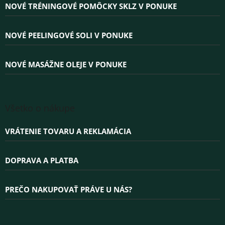
ä
NOVÉ TRÉNINGOVÉ POMÔCKY SKLZ V PONUKE
t
i
e
NOVÉ PEELINGOVÉ SOLI V PONUKE
NOVÉ MASÁŽNE OLEJE V PONUKE
Všetko o nákupe
VRÁTENIE TOVARU A REKLAMÁCIA
DOPRAVA A PLATBA
PREČO NAKUPOVAŤ PRÁVE U NÁS?