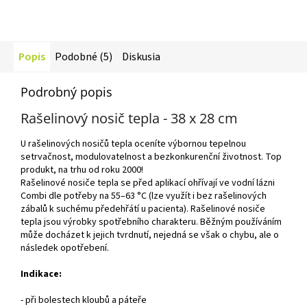
Popis
Podobné (5)
Diskusia
Podrobný popis
Rašelinový nosič tepla - 38 x 28 cm
U rašelinových nosičů tepla oceníte výbornou tepelnou
setrvačnost, modulovatelnost a bezkonkurenční životnost. Top
produkt, na trhu od roku 2000!
Rašelinové nosiče tepla se před aplikací ohřívají ve vodní lázni
Combi dle potřeby na 55–63 °C (lze využít i bez rašelinových
zábalů k suchému předehřátí u pacienta). Rašelinové nosiče
tepla jsou výrobky spotřebního charakteru. Běžným používáním
může docházet k jejich tvrdnutí, nejedná se však o chybu, ale o
následek opotřebení.
Indikace:
- při bolestech kloubů a páteře