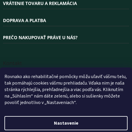
VRÁTENIE TOVARU A REKLAMÁCIA
DOPRAVA A PLATBA
PREČO NAKUPOVAŤ PRÁVE U NÁS?
Kontakt
INFO
@
WELLEA.SK
Rovnako ako rehabilitačné pomôcky môžu uľaviť vášmu telu,
tak pomáhajú cookies vášmu prehliadaču. Vďaka nim je naša
+420 800 200 900
stránka rýchlejšia, prehľadnejšia a viac podľa vás. Kliknutím
+420 602 112 602
na „Súhlasím“ nám dáte zelenú, alebo si sušienky môžete
povoliť jednotlivo v „Nastaveniach“.
FACEBOOK
WELLEA.SK
Nastavenie