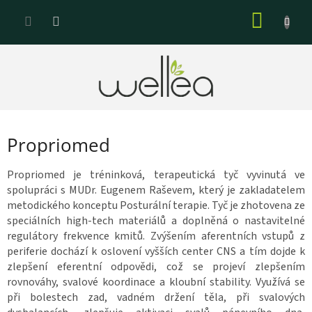
Prejsť
NÁKU
na
KOŠÍK
obsah
Propriomed
Propriomed je tréninková, terapeutická tyč vyvinutá ve
spolupráci s MUDr. Eugenem Raševem, který je zakladatelem
metodického konceptu Posturální terapie. Tyč je zhotovena ze
speciálních high-tech materiálů a doplněná o nastavitelné
regulátory frekvence kmitů. Zvýšením aferentních vstupů z
periferie dochází k oslovení vyšších center CNS a tím dojde k
zlepšení eferentní odpovědi, což se projeví zlepšením
rovnováhy, svalové koordinace a kloubní stability. Využívá se
při bolestech zad, vadném držení těla, při svalových