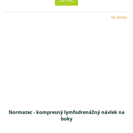
DETAIL
je
4,5
z 5
Na dotaz
hviezdičiek.
Normatec - kompresný lymfodrenážný návlek na
boky
Priemerné