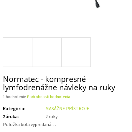
Normatec - kompresné
lymfodrenážne návleky na ruky
Priemerné
1 hodnotenie
Podrobnosti hodnotenia
hodnotenie
produktu
Kategória
:
MASÁŽNE PRÍSTROJE
je
Záruka
:
2 roky
5,0
Položka bola vypredaná…
z 5
hviezdičiek.