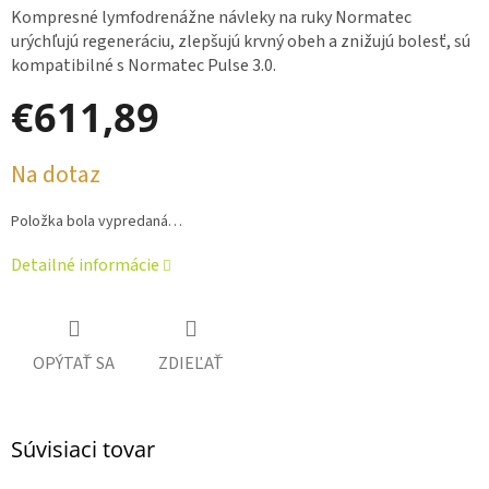
Kompresné lymfodrenážne návleky na ruky Normatec
urýchľujú regeneráciu, zlepšujú krvný obeh a znižujú bolesť, sú
kompatibilné s Normatec Pulse 3.0.
€611,89
Jednotková
Na dotaz
cena:
Položka bola vypredaná…
Detailné informácie
OPÝTAŤ SA
ZDIEĽAŤ
Súvisiaci tovar