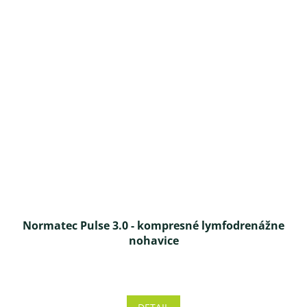
Normatec Pulse 3.0 - kompresné lymfodrenážne
nohavice
Priemerné
hodnotenie
produktu