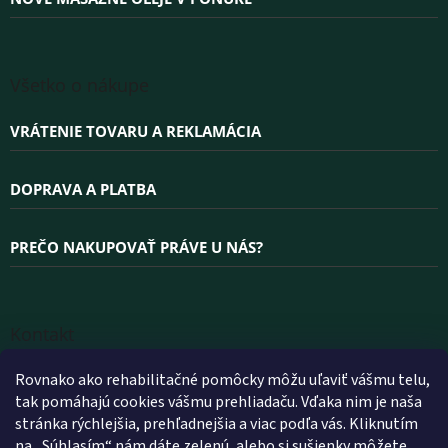
Všetko o nákupe
VRÁTENIE TOVARU A REKLAMÁCIA
DOPRAVA A PLATBA
PREČO NAKUPOVAŤ PRÁVE U NÁS?
Kontakt
INFO
@
WELLEA.SK
Rovnako ako rehabilitačné pomôcky môžu uľaviť vášmu telu,
tak pomáhajú cookies vášmu prehliadaču. Vďaka nim je naša
+420 800 200 900
stránka rýchlejšia, prehľadnejšia a viac podľa vás. Kliknutím
+420 602 112 602
na „Súhlasím“ nám dáte zelenú, alebo si sušienky môžete