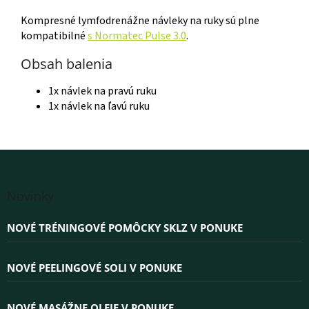
Kompresné lymfodrenážne návleky na ruky sú plne
kompatibilné
s Normatec Pulse 3.0
.
Obsah balenia
1x návlek na pravú ruku
1x návlek na ľavú ruku
Z
á
Novinky
p
ä
NOVÉ TRÉNINGOVÉ POMÔCKY SKLZ V PONUKE
t
i
e
NOVÉ PEELINGOVÉ SOLI V PONUKE
NOVÉ MASÁŽNE OLEJE V PONUKE