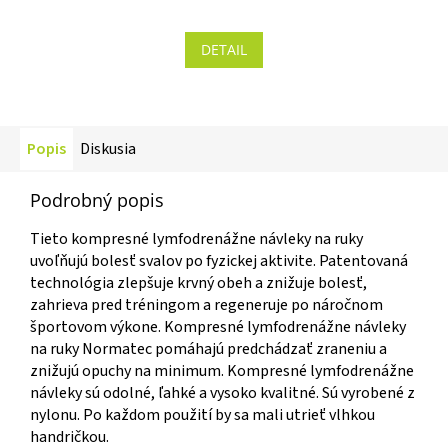
hodnotenie
produktu
DETAIL
je
5,0
z 5
hviezdičiek.
Popis
Diskusia
Podrobný popis
Tieto kompresné lymfodrenážne návleky na ruky
uvoľňujú bolesť svalov po fyzickej aktivite. Patentovaná
technológia zlepšuje krvný obeh a znižuje bolesť,
zahrieva pred tréningom a regeneruje po náročnom
športovom výkone. Kompresné lymfodrenážne návleky
na ruky Normatec pomáhajú predchádzať zraneniu a
znižujú opuchy na minimum. Kompresné lymfodrenážne
návleky sú odolné, ľahké a vysoko kvalitné. Sú vyrobené z
nylonu. Po každom použití by sa mali utrieť vlhkou
handričkou.