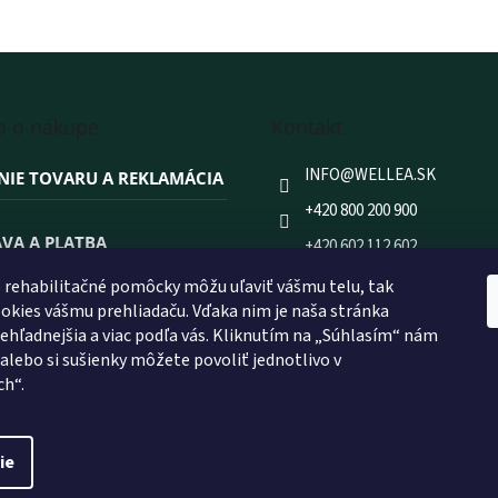
o o nákupe
Kontakt
INFO
@
WELLEA.SK
NIE TOVARU A REKLAMÁCIA
+420 800 200 900
VA A PLATBA
+420 602 112 602
FACEBOOK
rehabilitačné pomôcky môžu uľaviť vášmu telu, tak
 NAKUPOVAŤ PRÁVE U NÁS?
kies vášmu prehliadaču. Vďaka nim je naša stránka
WELLEA.SK
prehľadnejšia a viac podľa vás. Kliknutím na „Súhlasím“ nám
 alebo si sušienky môžete povoliť jednotlivo v
ch“.
ie