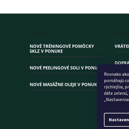
Z
á
Novinky
Všetk
p
ä
NOVÉ TRÉNINGOVÉ POMÔCKY
VRÁTE
t
SKLZ V PONUKE
i
e
DOPRA
NOVÉ PEELINGOVÉ SOLI V PONUKE
Rovnako ako 
PREČO
pomáhajú coo
NOVÉ MASÁŽNE OLEJE V PONUKE
rýchlejšia, 
dáte zelenú,
„Nastavenia
Nastaven