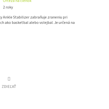
Ortéza na členok
2 roky
y Ankle Stabilizer zabraňuje zraneniu pri
ch ako basketbal alebo volejbal. Je určená na
ZDIEĽAŤ