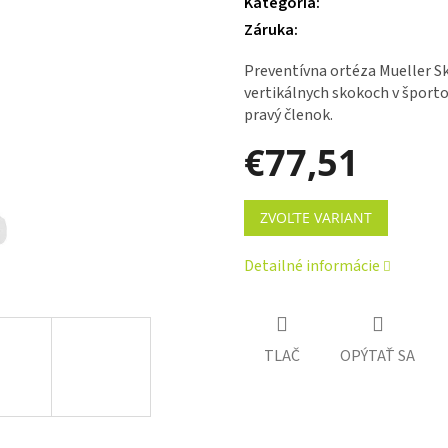
Kategória
:
je
Záruka
:
5,0
z 5
Preventívna ortéza Mueller Sk
hviezdičiek.
vertikálnych skokoch v športo
pravý členok.
€77,51
Jednotková
ZVOĽTE VARIANT
cena:
Detailné informácie
TLAČ
OPÝTAŤ SA