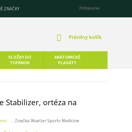
Prihlásenie
É ZNAČKY
NÁKUPNÝ
Prázdny košík
KOŠÍK
VLOŽKY DO
ANATOMICKÉ
TOPÁNOK
PLAGÁTY
ESENCIÁLNE
LNEOTERAPIA
OLEJE
 Stabilizer, ortéza na
Značka:
Mueller Sports Medicine
enia