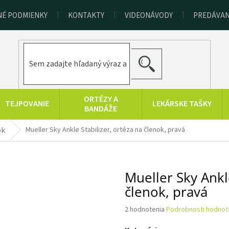
É PODMIENKY
KONTAKTY
VIDEONÁVODY
PREDÁVAN
HĽADAŤ
ORTÉZY A
TEJPOVANIE
LEKÁRSKE TAŠKY
BANDÁŽE
TRÉNINGOVÉ
CHLADOVÁ
ok
Mueller Sky Ankle Stabilizer, ortéza na členok, pravá
SAUNOVANIE
BA
POMÔCKY
TERAPIA
KOLOIDNÉ
ZDRAVOTNÍCKA
Značky
STRIEBRO,
TECHNIKA
Mueller Sky Ankle
LATO, ZINOK
členok, pravá
Priemerné
2 hodnotenia
Podrobnosti hodnot
hodnotenie
produktu