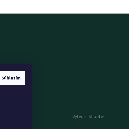
Súhlasím
Vytvoril Shoptet