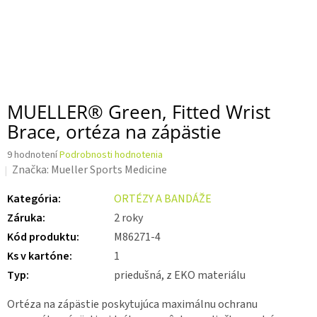
MUELLER® Green, Fitted Wrist
Brace, ortéza na zápästie
Priemerné
9 hodnotení
Podrobnosti hodnotenia
hodnotenie
Značka:
Mueller Sports Medicine
produktu
je
Kategória
:
ORTÉZY A BANDÁŽE
3,9
Záruka
:
2 roky
z 5
hviezdičiek.
Kód produktu
:
M86271-4
Ks v kartóne
:
1
Typ
:
priedušná, z EKO materiálu
Ortéza na zápästie poskytujúca maximálnu ochranu