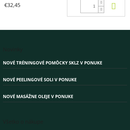
KÚP
€32,45
Z
á
Novinky
p
ä
NOVÉ TRÉNINGOVÉ POMÔCKY SKLZ V PONUKE
t
i
e
NOVÉ PEELINGOVÉ SOLI V PONUKE
NOVÉ MASÁŽNE OLEJE V PONUKE
Všetko o nákupe