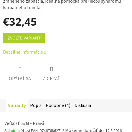
zraneného zápästia, ideálna pomôcka pre liečbu syndrómu
karpálneho tunela.
€32,45
Jednotková
ZVOĽTE VARIANT
cena:
Detailné informácie
OPÝTAŤ SA
ZDIEĽAŤ
Varianty
Popis
Podobné (4)
Diskusia
Veľkosť: S/M - Pravá
Môžeme doručiť do:
Skladom
(4 ks)
EAN:
074676862712
12.8.2026