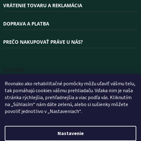
VRÁTENIE TOVARU A REKLAMÁCIA
DOPRAVA A PLATBA
PREČO NAKUPOVAŤ PRÁVE U NÁS?
Kontakt
INFO
@
WELLEA.SK
Rovnako ako rehabilitačné pomôcky môžu uľaviť vášmu telu,
tak pomáhajú cookies vášmu prehliadaču. Vďaka nim je naša
+420 800 200 900
stránka rýchlejšia, prehľadnejšia a viac podľa vás. Kliknutím
+420 602 112 602
na „Súhlasím“ nám dáte zelenú, alebo si sušienky môžete
povoliť jednotlivo v „Nastaveniach“.
FACEBOOK
WELLEA.SK
Nastavenie