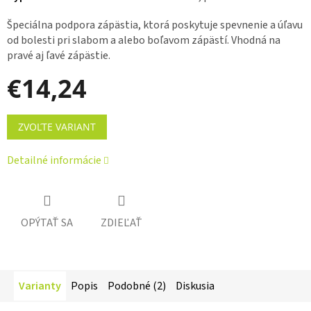
Špeciálna podpora zápästia, ktorá poskytuje spevnenie a úľavu
od bolesti pri slabom a alebo boľavom zápästí. Vhodná na
pravé aj ľavé zápästie.
€14,24
Jednotková
ZVOĽTE VARIANT
cena:
Detailné informácie
OPÝTAŤ SA
ZDIEĽAŤ
Varianty
Popis
Podobné (2)
Diskusia