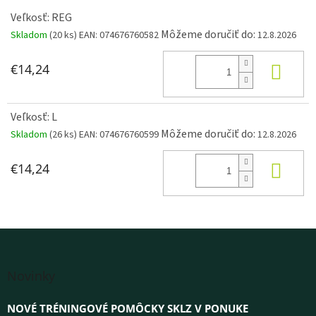
Veľkosť: REG
Môžeme doručiť do:
Skladom
(20 ks)
EAN:
074676760582
12.8.2026
KÚP
€14,24
Veľkosť: L
Môžeme doručiť do:
Skladom
(26 ks)
EAN:
074676760599
12.8.2026
KÚP
€14,24
Z
á
Novinky
p
ä
NOVÉ TRÉNINGOVÉ POMÔCKY SKLZ V PONUKE