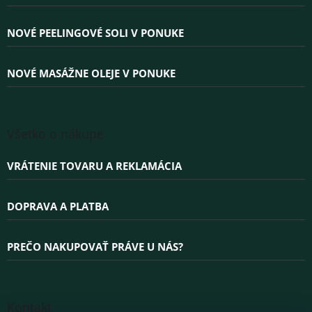
t
i
e
NOVÉ PEELINGOVÉ SOLI V PONUKE
NOVÉ MASÁŽNE OLEJE V PONUKE
Všetko o nákupe
VRÁTENIE TOVARU A REKLAMÁCIA
DOPRAVA A PLATBA
PREČO NAKUPOVAŤ PRÁVE U NÁS?
Kontakt