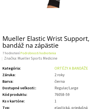
Mueller Elastic Wrist Support,
bandáž na zápästie
Priemerné
7 hodnotení
Podrobnosti hodnotenia
hodnotenie
Značka:
Mueller Sports Medicine
produktu
je
Kategória
:
ORTÉZY A BANDÁŽE
3,7
Záruka
:
2 roky
z 5
hviezdičiek.
Barva
:
čierna
Dostupné veľkosti:
:
Regular/Large
Kód produktu
:
76058-59
Ks v kartóne
:
1
Typ
:
elastická, priedušná