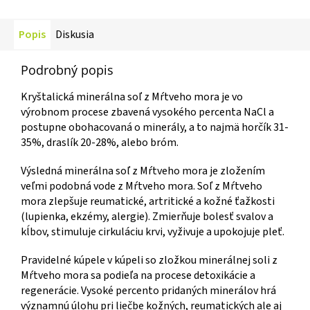
Popis
Diskusia
Podrobný popis
Kryštalická minerálna soľ z Mŕtveho mora je vo
výrobnom procese zbavená vysokého percenta NaCl a
postupne obohacovaná o minerály, a to najmä horčík 31-
35%, draslík 20-28%, alebo bróm.
Výsledná minerálna soľ z Mŕtveho mora je zložením
veľmi podobná vode z Mŕtveho mora. Soľ z Mŕtveho
mora zlepšuje reumatické, artritické a kožné ťažkosti
(lupienka, ekzémy, alergie). Zmierňuje bolesť svalov a
kĺbov, stimuluje cirkuláciu krvi, vyživuje a upokojuje pleť.
Pravidelné kúpele v kúpeli so zložkou minerálnej soli z
Mŕtveho mora sa podieľa na procese detoxikácie a
regenerácie. Vysoké percento pridaných minerálov hrá
významnú úlohu pri liečbe kožných, reumatických ale aj