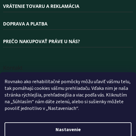
VRÁTENIE TOVARU A REKLAMÁCIA
DOPRAVA A PLATBA
PREČO NAKUPOVAŤ PRÁVE U NÁS?
Kontakt
INFO
@
WELLEA.SK
Rovnako ako rehabilitačné pomôcky môžu uľaviť vášmu telu,
tak pomáhajú cookies vášmu prehliadaču. Vďaka nim je naša
+420 800 200 900
stránka rýchlejšia, prehľadnejšia a viac podľa vás. Kliknutím
+420 602 112 602
na „Súhlasím“ nám dáte zelenú, alebo si sušienky môžete
povoliť jednotlivo v „Nastaveniach“.
FACEBOOK
WELLEA.SK
Nastavenie