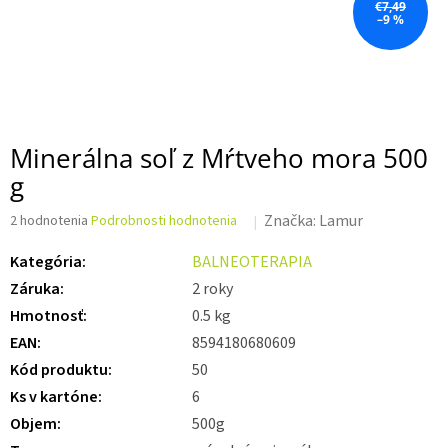
€7,49
–9 %
Minerálna soľ z Mŕtveho mora 500
g
Priemerné
Značka:
Lamur
2 hodnotenia
Podrobnosti hodnotenia
hodnotenie
produktu
Kategória
:
BALNEOTERAPIA
je
Záruka
:
2 roky
3,5
z 5
Hmotnosť
:
0.5 kg
hviezdičiek.
EAN
:
8594180680609
Kód produktu
:
50
Ks v kartóne
:
6
Objem
:
500g