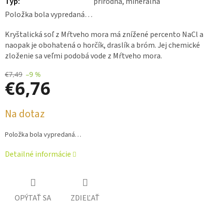
Typ
:
prírodná, minerálna
Položka bola vypredaná…
Kryštalická soľ z Mŕtveho mora má znížené percento NaCl a
naopak je obohatená o horčík, draslík a bróm. Jej chemické
zloženie sa veľmi podobá vode z Mŕtveho mora.
€7,49
–9 %
€6,76
Jednotková
Na dotaz
cena:
Položka bola vypredaná…
Detailné informácie
OPÝTAŤ SA
ZDIEĽAŤ