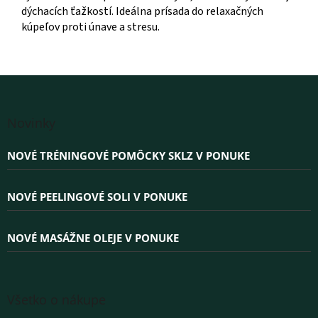
dýchacích ťažkostí. Ideálna prísada do relaxačných
kúpeľov proti únave a stresu.
Z
á
Novinky
p
ä
NOVÉ TRÉNINGOVÉ POMÔCKY SKLZ V PONUKE
t
i
e
NOVÉ PEELINGOVÉ SOLI V PONUKE
NOVÉ MASÁŽNE OLEJE V PONUKE
Všetko o nákupe