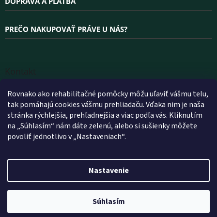
DOPRAVA A PLATBA
PREČO NAKUPOVAŤ PRÁVE U NÁS?
Kontakt
INFO
@
WELLEA.SK
Rovnako ako rehabilitačné pomôcky môžu uľaviť vášmu telu,
tak pomáhajú cookies vášmu prehliadaču. Vďaka nim je naša
+420 800 200 900
stránka rýchlejšia, prehľadnejšia a viac podľa vás. Kliknutím
+420 602 112 602
na „Súhlasím“ nám dáte zelenú, alebo si sušienky môžete
povoliť jednotlivo v „Nastaveniach“.
FACEBOOK
WELLEA.SK
Nastavenie
Vytvoril Shoptet
Súhlasím