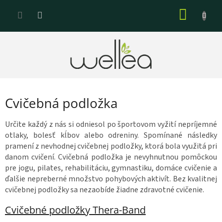
Prejsť
NÁKU
na
KOŠÍK
obsah
Cvičebná podložka
Určite každý z nás si odniesol po športovom vyžití nepríjemné
otlaky, bolesť kĺbov alebo odreniny. Spomínané následky
pramení z nevhodnej cvičebnej podložky, ktorá bola využitá pri
danom cvičení. Cvičebná podložka je nevyhnutnou pomôckou
pre jogu, pilates, rehabilitáciu, gymnastiku, domáce cvičenie a
ďalšie nepreberné množstvo pohybových aktivít. Bez kvalitnej
cvičebnej podložky sa nezaobíde žiadne zdravotné cvičenie.
Cvičebné podložky Thera-Band