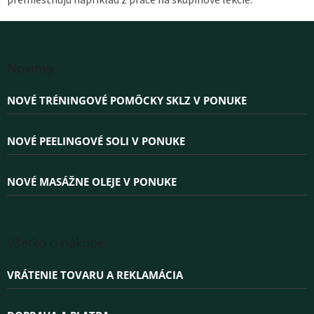
premiestňujú napríklad z práce na skupinové lekcie.
Z
á
Novinky
p
ä
NOVÉ TRÉNINGOVÉ POMÔCKY SKLZ V PONUKE
t
i
e
NOVÉ PEELINGOVÉ SOLI V PONUKE
NOVÉ MASÁŽNE OLEJE V PONUKE
Všetko o nákupe
VRÁTENIE TOVARU A REKLAMÁCIA