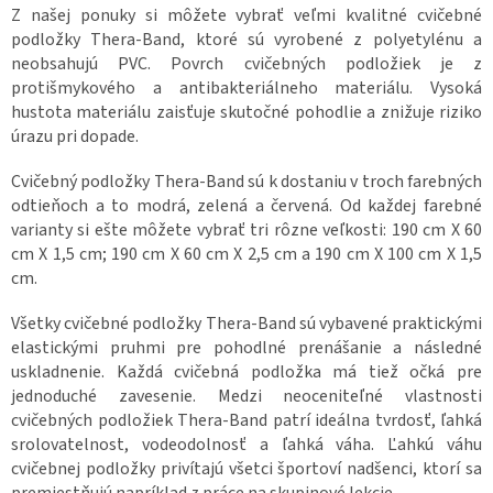
Z našej ponuky si môžete vybrať veľmi kvalitné cvičebné
podložky Thera-Band, ktoré sú vyrobené z polyetylénu a
neobsahujú PVC. Povrch cvičebných podložiek je z
protišmykového a antibakteriálneho materiálu. Vysoká
hustota materiálu zaisťuje skutočné pohodlie a znižuje riziko
úrazu pri dopade.
Cvičebný podložky Thera-Band sú k dostaniu v troch farebných
odtieňoch a to modrá, zelená a červená. Od každej farebné
varianty si ešte môžete vybrať tri rôzne veľkosti: 190 cm X 60
cm X 1,5 cm; 190 cm X 60 cm X 2,5 cm a 190 cm X 100 cm X 1,5
cm.
Všetky cvičebné podložky Thera-Band sú vybavené praktickými
elastickými pruhmi pre pohodlné prenášanie a následné
uskladnenie. Každá cvičebná podložka má tiež očká pre
jednoduché zavesenie. Medzi neoceniteľné vlastnosti
cvičebných podložiek Thera-Band patrí ideálna tvrdosť, ľahká
srolovatelnost, vodeodolnosť a ľahká váha. Ľahkú váhu
cvičebnej podložky privítajú všetci športoví nadšenci, ktorí sa