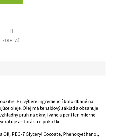
ZDIEĽAŤ
oužitie. Pri výbere ingrediencií bolo dbané na
ujúce oleje. Olej má tenzidový základ a obsahuje
vzhľadný pruh na okraji vane a pení len mierne.
ydratuje a stará sa o pokožku.
ca Oil, PEG-7 Glyceryl Cocoate, Phenoxyethanol,