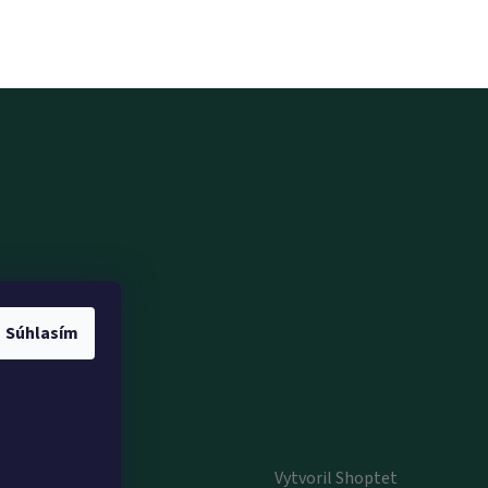
Súhlasím
Vytvoril Shoptet