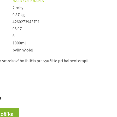
BALNEOTERAPIA
2 roky
0.87 kg
4260273943701
05.07
6
1000ml
bylinný olej
 smrekového ihličia pre využitie pri balneoterapii.
6
košíka