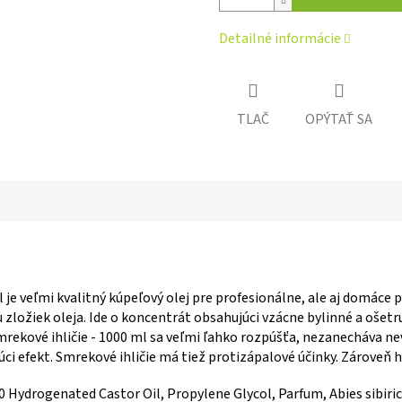
Detailné informácie
TLAČ
OPÝTAŤ SA
 je veľmi kvalitný kúpeľový olej pre profesionálne, ale aj domáce p
u zložiek oleja. Ide o koncentrát obsahujúci vzácne bylinné a ošetr
mrekové ihličie - 1000 ml sa veľmi ľahko rozpúšťa, nezanecháva ne
ci efekt. Smrekové ihličie má tiež protizápalové účinky. Zároveň h
 Hydrogenated Castor Oil, Propylene Glycol, Parfum, Abies sibiri