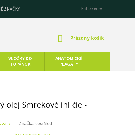
Prihlásenie
É ZNAČKY
NÁKUPNÝ
Prázdny košík
KOŠÍK
VLOŽKY DO
ANATOMICKÉ
TOPÁNOK
PLAGÁTY
ESENCIÁLNE
LNEOTERAPIA
OLEJE
 olej Smrekové ihličie -
Značka:
cosiMed
otenia