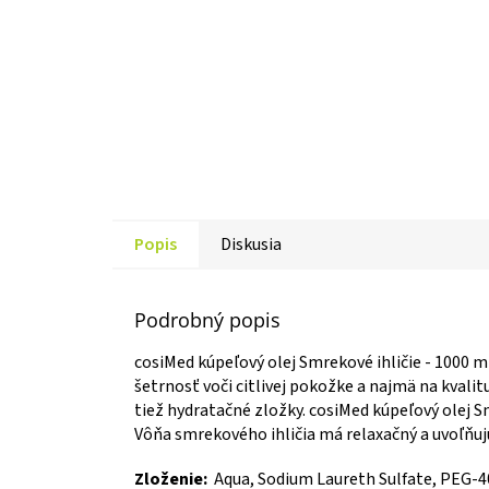
Popis
Diskusia
Podrobný popis
cosiMed kúpeľový olej Smrekové ihličie - 1000 ml
šetrnosť voči citlivej pokožke a najmä na kvalit
tiež hydratačné zložky. cosiMed kúpeľový olej S
Vôňa smrekového ihličia má relaxačný a uvoľňujú
Zloženie:
Aqua, Sodium Laureth Sulfate, PEG-40