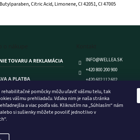
tylparaben, Citric Acid, Limonene, CI 42051, CI 47005
o o nákupe
Kontakt
INFO
@
WELLEA.SK
NIE TOVARU A REKLAMÁCIA
+420 800 200 900
VA A PLATBA
+420 602 112 602
FACEBOOK
rehabilitačné pomôcky môžu uľaviť vášmu telu, tak
 NAKUPOVAŤ PRÁVE U NÁS?
kies vášmu prehliadaču. Vďaka nim je naša stránka
WELLEA.SK
prehľadnejšia a viac podľa vás. Kliknutím na „Súhlasím“ nám
 alebo si sušienky môžete povoliť jednotlivo v
ch“.