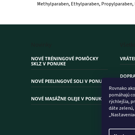
Methylparaben, Ethylparaben, Propylparaben, Bu
Z
á
Novinky
Všetk
p
ä
NOVÉ TRÉNINGOVÉ POMÔCKY
VRÁTE
t
SKLZ V PONUKE
i
e
DOPRA
NOVÉ PEELINGOVÉ SOLI V PONUKE
Rovnako ako 
PREČO
pomáhajú coo
NOVÉ MASÁŽNE OLEJE V PONUKE
rýchlejšia, 
dáte zelenú,
„Nastavenia