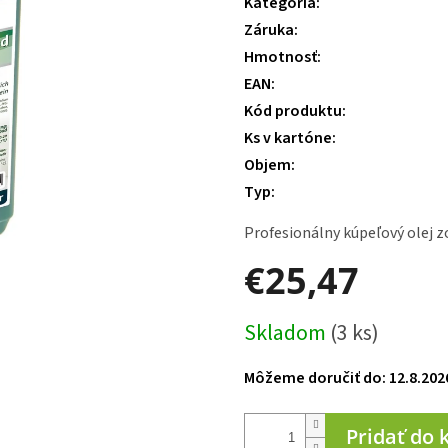
Kategória
:
je
Záruka
:
0,0
z 5
Hmotnosť
:
hviezdičiek.
EAN
:
Kód produktu
:
Ks v kartóne
:
Objem
:
Typ
:
Profesionálny kúpeľový olej zo
€25,47
Jednotková
Skladom
(3 ks)
cena:
Môžeme doručiť do:
12.8.202
Pridať do 