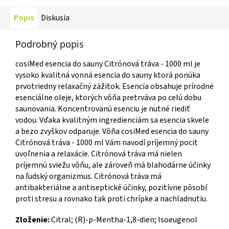
Popis
Diskusia
Podrobný popis
cosiMed esencia do sauny Citrónová tráva - 1000 ml je
vysoko kvalitná vonná esencia do sauny ktorá ponúka
prvotriedny relaxačný zážitok. Esencia obsahuje prírodné
esenciálne oleje, ktorých vôňa pretrváva po celú dobu
saunovania. Koncentrovanú esenciu je nutné riediť
vodou. Vďaka kvalitným ingredienciám sa esencia skvele
a bezo zvyškov odparuje. Vôňa cosiMed esencia do sauny
Citrónová tráva - 1000 ml Vám navodí príjemný pocit
uvoľnenia a relaxácie. Citrónová tráva má nielen
príjemnú sviežu vôňu, ale zároveň má blahodárne účinky
na ľudský organizmus. Citrónová tráva má
antibakteriálne a antiseptické účinky, pozitívne pôsobí
proti stresu a rovnako tak proti chrípke a nachladnutiu.
Zloženie:
Citral; (R)-p-Mentha-1,8-dien; Isoeugenol