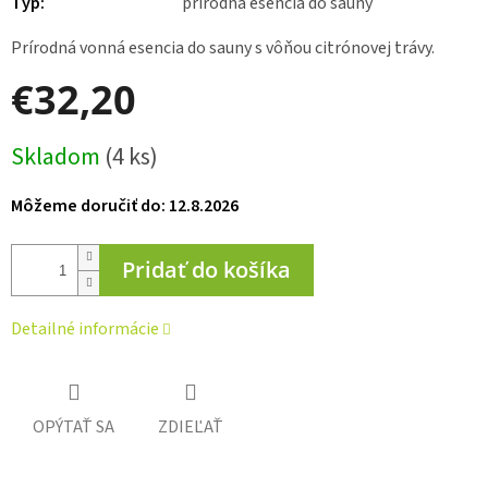
Typ
:
prírodná esencia do sauny
Prírodná vonná esencia do sauny s vôňou citrónovej trávy.
€32,20
Jednotková
Skladom
(4 ks)
cena:
Môžeme doručiť do:
12.8.2026
Pridať do košíka
Detailné informácie
OPÝTAŤ SA
ZDIEĽAŤ