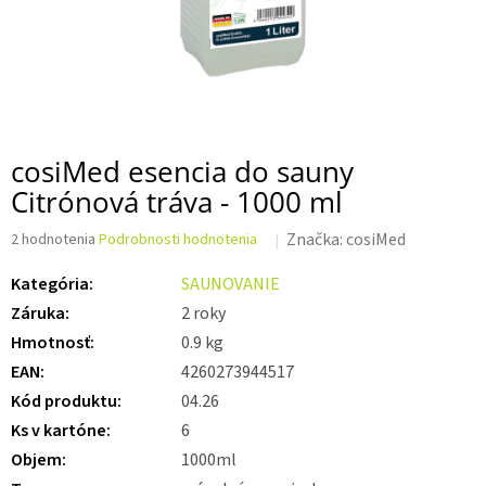
cosiMed esencia do sauny
Citrónová tráva - 1000 ml
Priemerné
Značka:
cosiMed
2 hodnotenia
Podrobnosti hodnotenia
hodnotenie
produktu
Kategória
:
SAUNOVANIE
je
Záruka
:
2 roky
5,0
z 5
Hmotnosť
:
0.9 kg
hviezdičiek.
EAN
:
4260273944517
Kód produktu
:
04.26
Ks v kartóne
:
6
Objem
:
1000ml