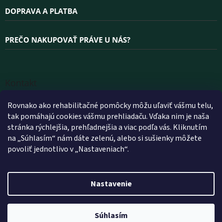
DOPRAVA A PLATBA
PREČO NAKUPOVAŤ PRÁVE U NÁS?
Kontakt
INFO
@
WELLEA.SK
Rovnako ako rehabilitačné pomôcky môžu uľaviť vášmu telu,
tak pomáhajú cookies vášmu prehliadaču. Vďaka nim je naša
+420 800 200 900
stránka rýchlejšia, prehľadnejšia a viac podľa vás. Kliknutím
+420 602 112 602
na „Súhlasím“ nám dáte zelenú, alebo si sušienky môžete
povoliť jednotlivo v „Nastaveniach“.
FACEBOOK
WELLEA.SK
Nastavenie
Vytvoril Shoptet
Súhlasím