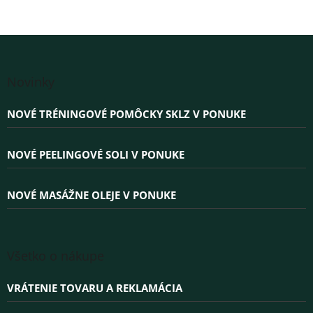
Z
á
Novinky
p
ä
NOVÉ TRÉNINGOVÉ POMÔCKY SKLZ V PONUKE
t
i
e
NOVÉ PEELINGOVÉ SOLI V PONUKE
NOVÉ MASÁŽNE OLEJE V PONUKE
Všetko o nákupe
VRÁTENIE TOVARU A REKLAMÁCIA