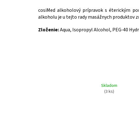
cosiMed alkoholový prípravok s éterickým p
alkoholu je u tejto rady masážnych produktov zn
Zloženie:
Aqua, Isopropyl Alcohol, PEG-40 Hydro
Skladom
(3 ks)