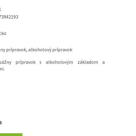
g
73942193
cko
y prípravok, alkoholový prípravok
asážny prípravok s alkoholovým základom a
mi.
6