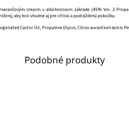
omarančovým olejom v alkoholovom základe (45% Vol. 2-Propano
ížený, aby boli vhodné aj pre citlivú a podráždenú pokožku.
genated Castor Oil, Propylene Glycol, Citrus aurantium dulcis Pee
Podobné produkty