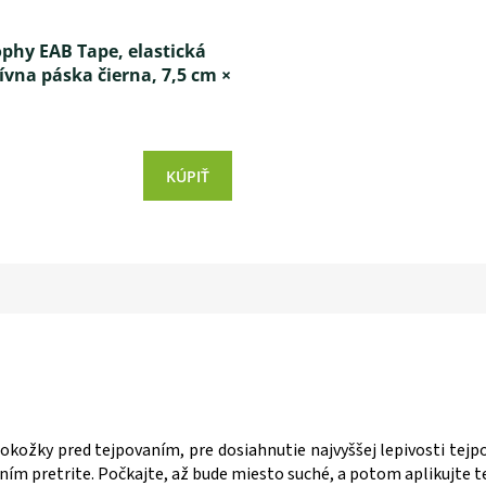
phy EAB Tape, elastická
vna páska čierna, 7,5 cm ×
6,8 m, 16 ks
KÚPIŤ
kožky pred tejpovaním, pre dosiahnutie najvyššej lepivosti tej
ním pretrite. Počkajte, až bude miesto suché, a potom aplikujte t