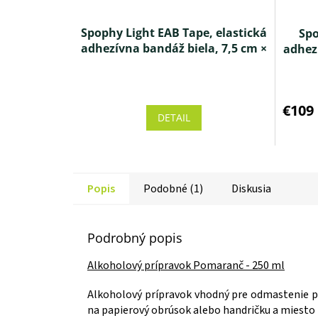
Spophy Light EAB Tape, elastická
Spo
adhezívna bandáž biela, 7,5 cm ×
adhezí
6,8 m, 16 ks
€109
DETAIL
Popis
Podobné (1)
Diskusia
Podrobný popis
Alkoholový prípravok Pomaranč - 250 ml
Alkoholový prípravok vhodný pre odmastenie po
na papierový obrúsok alebo handričku a miesto 