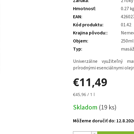
Záruka
:
2 roky
5,0
z 5
Hmotnosť
:
0.27 k
hviezdičiek.
EAN
:
42602
Kód produktu
:
01.42
Krajina pôvodu:
:
Neme
Objem
:
250ml
Typ
:
masážn
Univerzálne využiteľný m
prírodnými esenciálnymi olej
€11,49
Jednotková
€45,96 / 1 l
cena:
Skladom
(19 ks)
Môžeme doručiť do:
12.8.202