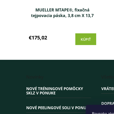
MUELLER MTAPE®, fixačná
tejpovacia páska, 3,8 cm X 13,7
m, 32 ks
Priemerné
hodnotenie
produktu
€175,02
KÚPIŤ
je
3,3
z 5
hviezdičiek.
Z
á
Novinky
Všetk
p
ä
NOVÉ TRÉNINGOVÉ POMÔCKY
VRÁTE
t
SKLZ V PONUKE
i
e
DOPRA
NOVÉ PEELINGOVÉ SOLI V PONUKE
Rovnako ako 