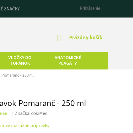
Prihlásenie
É ZNAČKY
NÁKUPNÝ
Prázdny košík
KOŠÍK
VLOŽKY DO
ANATOMICKÉ
TOPÁNOK
PLAGÁTY
ESENCIÁLNE
k Pomaranč - 250 ml
LNEOTERAPIA
OLEJE
ravok Pomaranč - 250 ml
Značka:
cosiMed
enia
olové masážne prípravky